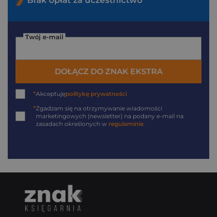
Brak opłat za uczestnictwo
Twój e-mail
DOŁĄCZ DO ZNAK EKSTRA
*
Akceptuję
politykę prywatności
*
Zgadzam się na otrzymywanie wiadomości
marketingowych (newsletter) na podany
e-mail
na
zasadach określonych w
regulaminie
.