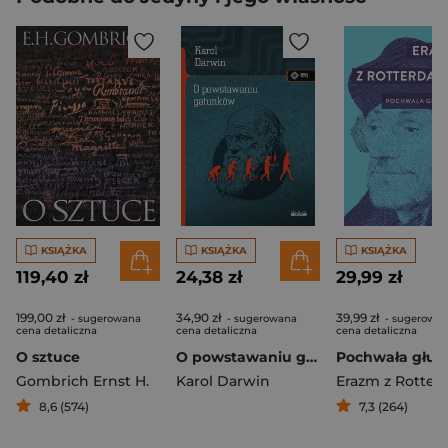
KSIĄŻKA
KSIĄŻKA
KSIĄŻKA
119,40 zł
24,38 zł
29,99 zł
199,00 zł
34,90 zł
39,99 zł
- sugerowana
- sugerowana
- sugerowa
cena detaliczna
cena detaliczna
cena detaliczna
O sztuce
O powstawaniu gatunków
Pochwała głup
Gombrich Ernst H.
Karol Darwin
8,6 (574)
7,3 (264)