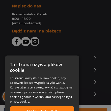
Napisz do nas
Poniedziałek - Piątek
8:00 - 18:00
[email protected]
Bądź z nami na bieżąco
O Księgarni Znak
Ta strona używa plików
cookie
Zakupy u nas
Ta strona korzysta z plików cookie, aby
Nasza oferta
zapewnić lepszą wygodę użytkowania.
Korzystając z tej strony, wyrażasz zgodę na
używanie przez nas wszystkich plików
Nasi autorzy
cookie zgodnie z warunkami naszej polityki
plików cookie.
ZAAKCEPTUJ ZGODY