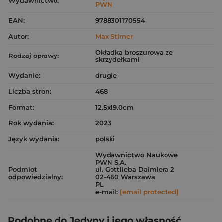
Wydawnictwo:
PWN
EAN:
9788301170554
Autor:
Max Stirner
Okładka broszurowa ze
Rodzaj oprawy:
skrzydełkami
Wydanie:
drugie
Liczba stron:
468
Format:
12.5x19.0cm
Rok wydania:
2023
Język wydania:
polski
Wydawnictwo Naukowe
PWN S.A.
Podmiot
ul. Gottlieba Daimlera 2
odpowiedzialny:
02-460 Warszawa
PL
e-mail:
[email protected]
Podobne do Jedyny i jego własność