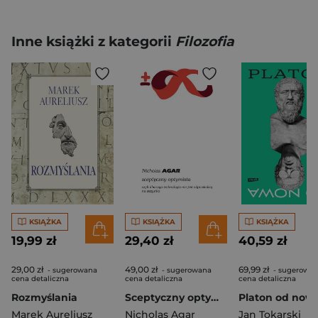
Inne książki z kategorii
Filozofia
KSIĄŻKA
KSIĄŻKA
KSIĄŻKA
19,99 zł
29,40 zł
40,59 zł
29,00 zł
49,00 zł
69,99 zł
- sugerowana
- sugerowana
- sugerowa
cena detaliczna
cena detaliczna
cena detaliczna
Rozmyślania
Sceptyczny optymista, czyli dlaczego technologia nie jest odpowiedzią na wszystko
Platon od now
Marek Aureliusz
Nicholas Agar
Jan Tokarski