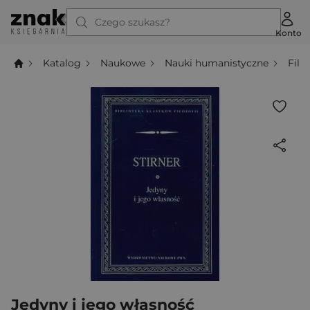
Czego szukasz?
Konto
Katalog
Naukowe
Nauki humanistyczne
Filo
Jedyny i jego własność