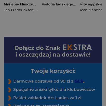
Myślenie kliniczne w psychoterapii. Czym jest, czemu służy oraz dlaczego i jak go nauczamy
Historia ludzkiego ciała. Ewolucja, zdrowie i choroby
Mity egipskie
Jon Frederickson
,
Cierpiałkowska Lidia
Jean Menzies
,
Pon
Dołącz do
Znak
i oszczędzaj na dostawie!
Twoje korzyści:
Darmowa dostawa od 99 zł z
Specjalne zniżki tylko dla klubowiczów
Pakiet zakładek Art Ladies za 1 zł