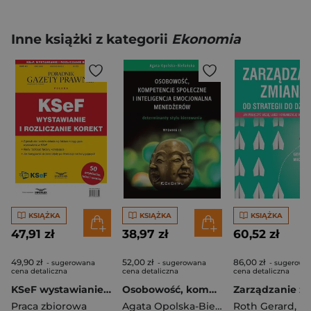
Inne książki z kategorii
Ekonomia
KSIĄŻKA
KSIĄŻKA
KSIĄŻKA
47,91 zł
38,97 zł
60,52 zł
49,90 zł
52,00 zł
86,00 zł
- sugerowana
- sugerowana
- sugerowa
cena detaliczna
cena detaliczna
cena detaliczna
KSeF wystawianie i rozliczanie korekt
Osobowość, kompetencje społeczne i inteligencja emocjonalna menedżerów. Determinanty stylu kierowani
Praca zbiorowa
Agata Opolska-Bielańska
Roth Gerard
,
Kurtyk