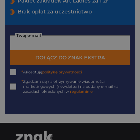
Pakiet zakładek Art Ladies za 1 zł
Brak opłat za uczestnictwo
Twój e-mail
DOŁĄCZ DO ZNAK EKSTRA
*
Akceptuję
politykę prywatności
*
Zgadzam się na otrzymywanie wiadomości
marketingowych (newsletter) na podany
e-mail
na
zasadach określonych w
regulaminie
.