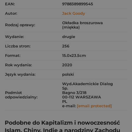
EAN:
9788389899545
Autor:
Jack Goody
Okładka broszurowa
Rodzaj oprawy:
(miękka)
Wydanie:
drugie
Liczba stron:
256
Format:
15.0x23.5cm
Rok wydania:
2020
Język wydania:
polski
Wyd.Akademickie Dialog
Sp.
Podmiot
Bagno 3/218
odpowiedzialny:
00-112 WARSZAWA
PL
e-mail:
[email protected]
Podobne do Kapitalizm i nowoczesność
Islam, Chiny, Indie a narodziny Zachodu