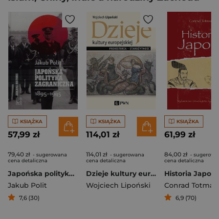
KSIĄŻKA
KSIĄŻKA
KSIĄŻKA
57,99 zł
114,01 zł
61,99 zł
79,40 zł
114,01 zł
84,00 zł
- sugerowana
- sugerowana
- sugerowa
cena detaliczna
cena detaliczna
cena detaliczna
Japońska polityka zagraniczna 1895-1945
Dzieje kultury europejskiej Prehistoria - Starożytność
Historia Japoni
Jakub Polit
Wojciech Lipoński
Conrad Totman
7,6 (30)
6,9 (70)