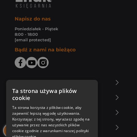
Napisz do nas
Poniedziałek - Piątek
8:00 - 18:00
[email protected]
Bądź z nami na bieżąco
O Księgarni Znak
Ta strona używa plików
cookie
Zakupy u nas
Ta strona korzysta z plików cookie, aby
Nasza oferta
zapewnić lepszą wygodę użytkowania.
Korzystając z tej strony, wyrażasz zgodę na
używanie przez nas wszystkich plików
Nasi autorzy
cookie zgodnie z warunkami naszej polityki
plików cookie.