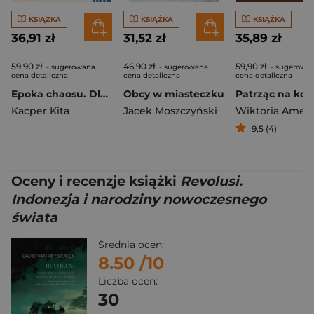
KSIĄŻKA
KSIĄŻKA
KSIĄŻKA
36,91 zł
31,52 zł
35,89 zł
59,90 zł
46,90 zł
59,90 zł
- sugerowana
- sugerowana
- sugerowa
cena detaliczna
cena detaliczna
cena detaliczna
Epoka chaosu. Dlaczego świat skręca w prawo
Obcy w miasteczku
Kacper Kita
Jacek Moszczyński
Wiktoria Ameli
9,5 (4)
Oceny i recenzje książki
Revolusi.
Indonezja i narodziny nowoczesnego
świata
Średnia ocen:
8.50
/10
Liczba ocen:
30