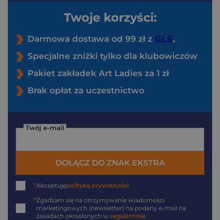
Twoje korzyści:
Darmowa dostawa od 99 zł z
Specjalne zniżki tylko dla klubowiczów
Pakiet zakładek Art Ladies za 1 zł
Brak opłat za uczestnictwo
Twój e-mail
DOŁĄCZ DO ZNAK EKSTRA
*
Akceptuję
politykę prywatności
*
Zgadzam się na otrzymywanie wiadomości
marketingowych (newsletter) na podany
e-mail
na
zasadach określonych w
regulaminie
.