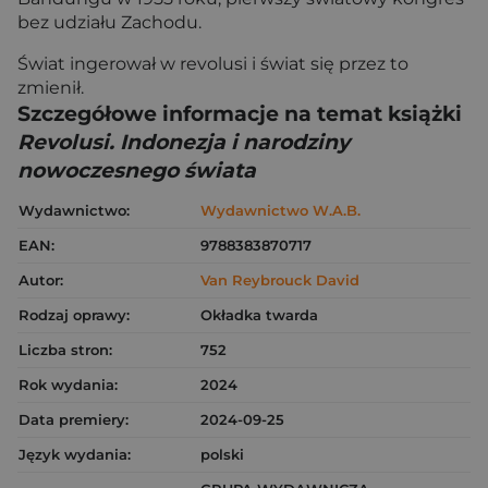
bez udziału Zachodu.
Świat ingerował w revolusi i świat się przez to
zmienił.
Szczegółowe informacje na temat książki
Revolusi. Indonezja i narodziny
nowoczesnego świata
Wydawnictwo:
Wydawnictwo W.A.B.
EAN:
9788383870717
Autor:
Van Reybrouck David
Rodzaj oprawy:
Okładka twarda
Liczba stron:
752
Rok wydania:
2024
Data premiery:
2024-09-25
Język wydania:
polski