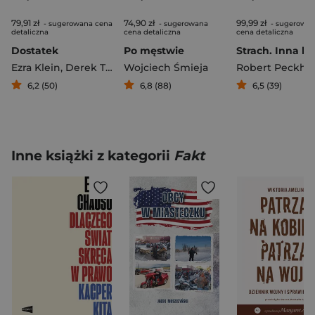
79,91 zł
74,90 zł
99,99 zł
- sugerowana cena
- sugerowana
- sugerowa
detaliczna
cena detaliczna
cena detaliczna
Dostatek
Po męstwie
Ezra Klein
,
Derek Thompson
Wojciech Śmieja
Robert Peckh
6,2 (50)
6,8 (88)
6,5 (39)
Inne książki z kategorii
Fakt