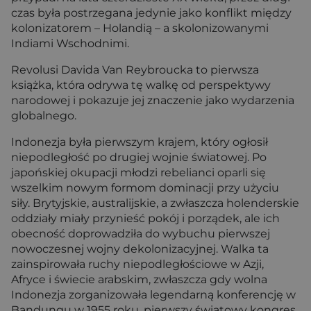
czas była postrzegana jedynie jako konflikt między
kolonizatorem – Holandią – a skolonizowanymi
Indiami Wschodnimi.
Revolusi Davida Van Reybroucka to pierwsza
książka, która odrywa tę walkę od perspektywy
narodowej i pokazuje jej znaczenie jako wydarzenia
globalnego.
Indonezja była pierwszym krajem, który ogłosił
niepodległość po drugiej wojnie światowej. Po
japońskiej okupacji młodzi rebelianci oparli się
wszelkim nowym formom dominacji przy użyciu
siły. Brytyjskie, australijskie, a zwłaszcza holenderskie
oddziały miały przynieść pokój i porządek, ale ich
obecność doprowadziła do wybuchu pierwszej
nowoczesnej wojny dekolonizacyjnej. Walka ta
zainspirowała ruchy niepodległościowe w Azji,
Afryce i świecie arabskim, zwłaszcza gdy wolna
Indonezja zorganizowała legendarną konferencję w
Bandungu w 1955 roku, pierwszy światowy kongres