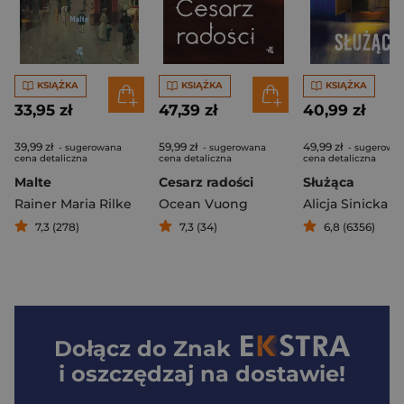
KSIĄŻKA
KSIĄŻKA
KSIĄŻKA
33,95 zł
47,39 zł
40,99 zł
39,99 zł
59,99 zł
49,99 zł
- sugerowana
- sugerowana
- sugerowa
cena detaliczna
cena detaliczna
cena detaliczna
Malte
Cesarz radości
Służąca
Rainer Maria Rilke
Ocean Vuong
Alicja Sinicka
7,3 (278)
7,3 (34)
6,8 (6356)
Dołącz do
Znak
i oszczędzaj na dostawie!