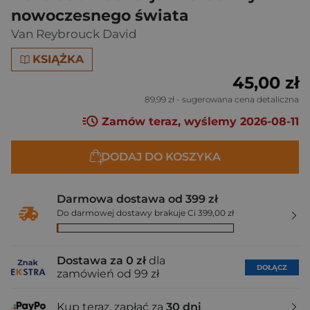
nowoczesnego świata
Van Reybrouck David
KSIĄŻKA
45,00 zł
89,99 zł
- sugerowana cena detaliczna
Zamów teraz, wyślemy 2026-08-11
DODAJ DO KOSZYKA
Darmowa dostawa od 399 zł
Do darmowej dostawy brakuje Ci 399,00 zł
Dostawa za 0 zł
dla
DOŁĄCZ
zamówień od 99 zł
Kup teraz, zapłać za
30 dni