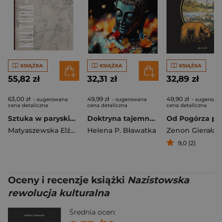
KSIĄŻKA
KSIĄŻKA
KSIĄŻKA
55,82 zł
32,31 zł
32,89 zł
63,00 zł
49,99 zł
49,90 zł
- sugerowana
- sugerowana
- sugerowa
cena detaliczna
cena detaliczna
cena detaliczna
Sztuka w paryskiej "Kulturze"
Doktryna tajemna. Synteza nauki, religii i filozofii
Matyaszewska Elżbieta
Helena P. Bławatka
Zenon Gierała
9,0 (2)
Oceny i recenzje książki
Nazistowska
rewolucja kulturalna
Średnia ocen: