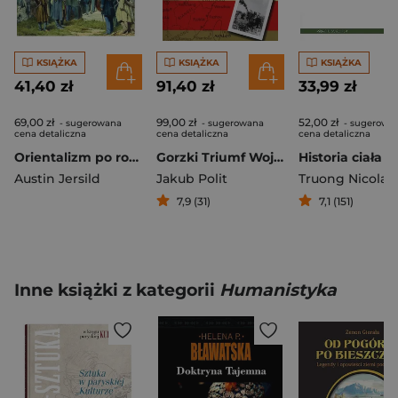
KSIĄŻKA
KSIĄŻKA
KSIĄŻKA
41,40 zł
91,40 zł
33,99 zł
69,00 zł
99,00 zł
52,00 zł
- sugerowana
- sugerowana
- sugerowa
cena detaliczna
cena detaliczna
cena detaliczna
Orientalizm po rosyjsku Górale Kaukazu Północnego i pogranicze gruzińskie, 1845-191
Gorzki Triumf Wojna chińsko-japońska 1937-1945
Austin Jersild
Jakub Polit
Truong Nicolas
7,9 (31)
7,1 (151)
Inne książki z kategorii
Humanistyka