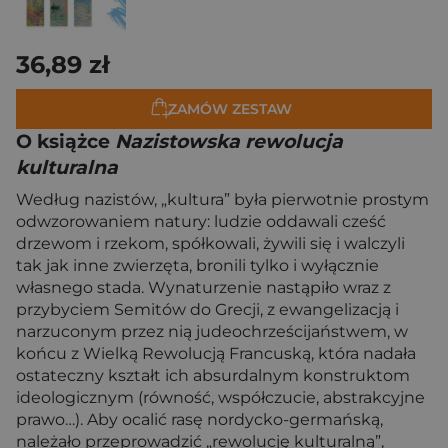
36,89 zł
ZAMÓW ZESTAW
O książce
Nazistowska rewolucja
kulturalna
Według nazistów, „kultura” była pierwotnie prostym
odwzorowaniem natury: ludzie oddawali cześć
drzewom i rzekom, spółkowali, żywili się i walczyli
tak jak inne zwierzęta, bronili tylko i wyłącznie
własnego stada. Wynaturzenie nastąpiło wraz z
przybyciem Semitów do Grecji, z ewangelizacją i
narzuconym przez nią judeochrześcijaństwem, w
końcu z Wielką Rewolucją Francuską, która nadała
ostateczny kształt ich absurdalnym konstruktom
ideologicznym (równość, współczucie, abstrakcyjne
prawo…). Aby ocalić rasę nordycko-germańską,
należało przeprowadzić „rewolucję kulturalną”,