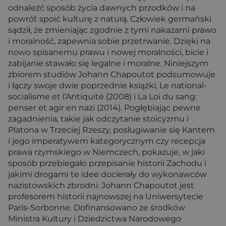
odnaleźć sposób życia dawnych przodków i na
powrót spoić kulturę z naturą. Człowiek germański
sądził, że zmieniając zgodnie z tymi nakazami prawo
i moralność, zapewnia sobie przetrwanie. Dzięki na
nowo spisanemu prawu i nowej moralności, bicie i
zabijanie stawało się legalne i moralne. Niniejszym
zbiorem studiów Johann Chapoutot podsumowuje
i łączy swoje dwie poprzednie książki, Le national-
socialisme et l’Antiquité (2008) i La Loi du sang:
penser et agir en nazi (2014). Pogłębiając pewne
zagadnienia, takie jak odczytanie stoicyzmu i
Platona w Trzeciej Rzeszy, posługiwanie się Kantem
i jego imperatywem kategorycznym czy recepcja
prawa rzymskiego w Niemczech, pokazuje, w jaki
sposób przebiegało przepisanie historii Zachodu i
jakimi drogami te idee docierały do wykonawców
nazistowskich zbrodni. Johann Chapoutot jest
profesorem historii najnowszej na Uniwersytecie
Paris-Sorbonne. Dofinansowano ze środków
Ministra Kultury i Dziedzictwa Narodowego