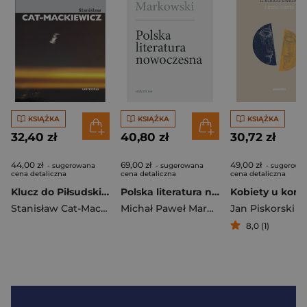
KSIĄŻKA
KSIĄŻKA
KSIĄŻKA
32,40 zł
40,80 zł
30,72 zł
44,00 zł
69,00 zł
49,00 zł
- sugerowana
- sugerowana
- sugerowa
cena detaliczna
cena detaliczna
cena detaliczna
Klucz do Piłsudskiego
Polska literatura nowoczesna. Leśmian, Schulz, Witkacy wyd. 2
Stanisław Cat-Mackiewicz
Michał Paweł Markowski
Jan Piskorski
8,0 (1)