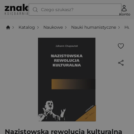
Czego szukasz?
Konto
Katalog
Naukowe
Nauki humanistyczne
Hum
Nazistowska rewolucja kulturalna