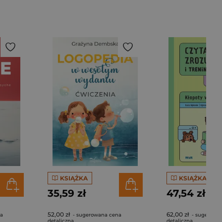
KSIĄŻKA
KSIĄŻKA
35,59 zł
47,54 zł
52,00 zł
62,00 zł
na
- sugerowana cena
- sugerowa
detaliczna
detaliczna