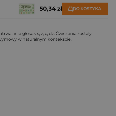
50,34 zł
DO KOSZYKA
rwalanie głosek s, z, c, dz. Ćwiczenia zostały
j wymowy w naturalnym kontekście.