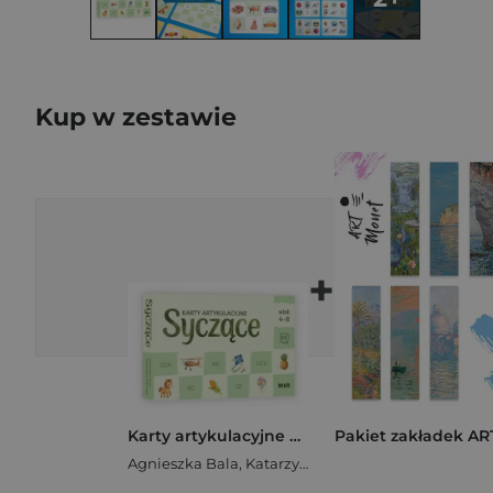
Kup w zestawie
+
Karty artykulacyjne Syczące
Agnieszka Bala
,
Katarzyna Mierczak