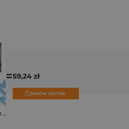
=
59,24 zł
ZAMÓW ZESTAW
Pakiet zakładek ART Monet