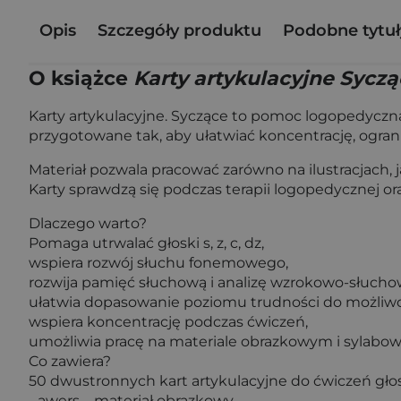
Opis
Szczegóły produktu
Podobne tytuł
O książce
Karty artykulacyjne Sycz
Karty artykulacyjne. Syczące to pomoc logopedyczna d
przygotowane tak, aby ułatwiać koncentrację, ogra
Materiał pozwala pracować zarówno na ilustracjach, j
Karty sprawdzą się podczas terapii logopedycznej 
Dlaczego warto?
Pomaga utrwalać głoski s, z, c, dz,
wspiera rozwój słuchu fonemowego,
rozwija pamięć słuchową i analizę wzrokowo-słucho
ułatwia dopasowanie poziomu trudności do możliwo
wspiera koncentrację podczas ćwiczeń,
umożliwia pracę na materiale obrazkowym i sylabo
Co zawiera?
50 dwustronnych kart artykulacyjne do ćwiczeń gło
- awers – materiał obrazkowy,