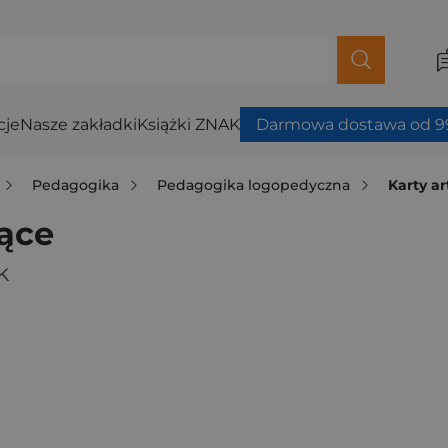
cje
Nasze zakładki
Książki ZNAK
Darmowa dostawa od 99
Pedagogika
Pedagogika logopedyczna
Karty a
zące
k