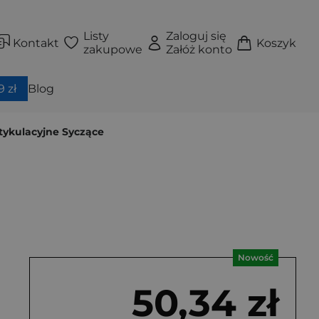
Listy
Zaloguj się
Kontakt
Koszyk
zakupowe
Załóż konto
 zł
Blog
rtykulacyjne Syczące
Nowość
50,34 zł