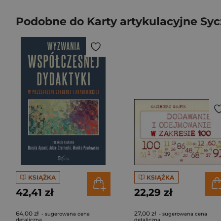
Podobne do Karty artykulacyjne Sy
KSIĄŻKA
KSIĄŻKA
42,41 zł
22,29 zł
64,00 zł
27,00 zł
- sugerowana cena
- sugerowana cena
detaliczna
detaliczna