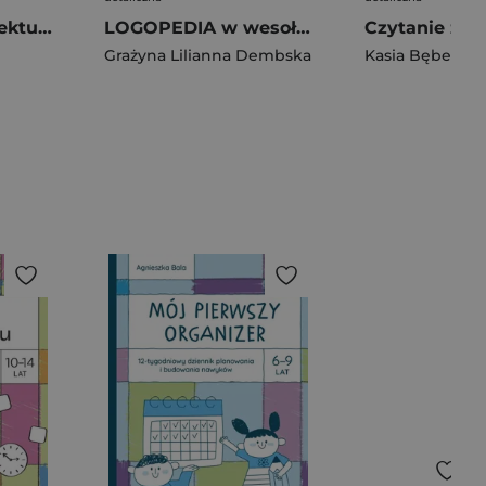
Trzy eseje Architektura psyche Symetria i symetria złamana psyche Holden i Phoebe
LOGOPEDIA w wesołym wydaniu ćwiczenia
Grażyna Lilianna Dembska
Kasia Bębenek