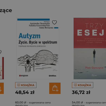
czące
KSIĄŻKA
KSIĄŻKA
48,54 zł
36,72 zł
60,00 zł
54,00 zł
- sugerowana cena
- sugerowana ce
detaliczna
detaliczna