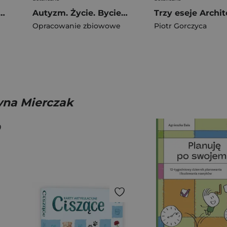
 odejmowanie w zakresie 100 nowe wydanie
Autyzm. Życie. Bycie w spektrum. Implikacje teoretyczno-praktyczne
Opracowanie zbiowowe
Piotr Gorczyca
yna Mierczak