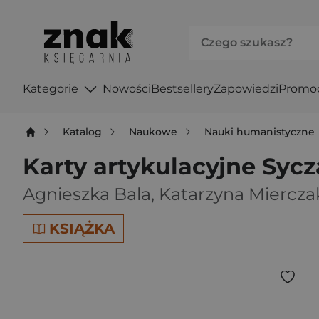
Kategorie
Nowości
Bestsellery
Zapowiedzi
Promo
Katalog
Naukowe
Nauki humanistyczne
Karty artykulacyjne Syc
Agnieszka Bala
,
Katarzyna Miercza
KSIĄŻKA