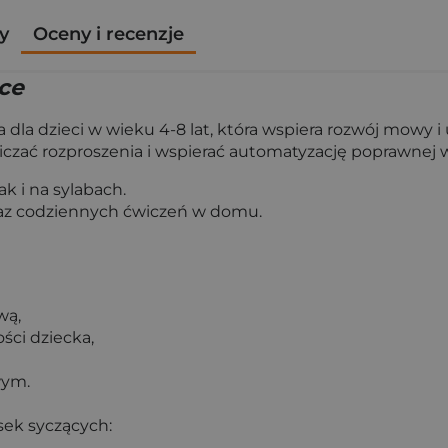
y
Oceny i recenzje
ące
la dzieci w wieku 4-8 lat, która wspiera rozwój mowy i ut
niczać rozproszenia i wspierać automatyzację poprawne
ak i na sylabach.
oraz codziennych ćwiczeń w domu.
wą,
ści dziecka,
wym.
sek syczących: