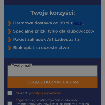
Twoje korzyści:
Darmowa dostawa od 99 zł z
Specjalne zniżki tylko dla klubowiczów
Pakiet zakładek Art Ladies za 1 zł
Brak opłat za uczestnictwo
Twój e-mail
DOŁĄCZ DO ZNAK EKSTRA
*
Akceptuję
politykę prywatności
*
Zgadzam się na otrzymywanie wiadomości
marketingowych (newsletter) na podany
e-mail
na