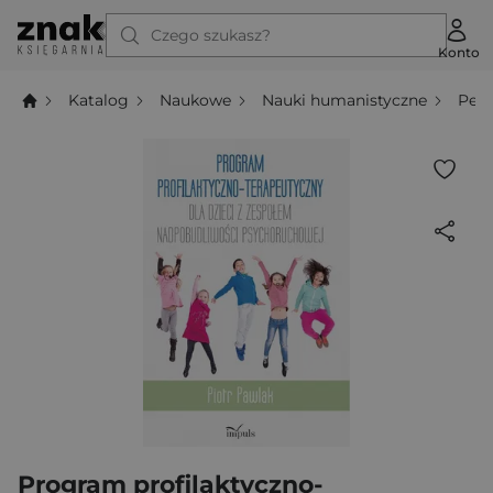
Czego szukasz?
Konto
Katalog
Naukowe
Nauki humanistyczne
Ped
Program profilaktyczno-