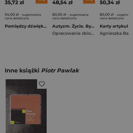
35,72 zł
48,54 zł
50,34 zł
54,00 zł
60,00 zł
60,00 zł
- sugerowana
- sugerowana
- sugerowa
cena detaliczna
cena detaliczna
cena detaliczna
Pomiędzy dźwiękami Przestrzenie i miejsca ciszy w życiu człowieka
Autyzm. Życie. Bycie w spektrum. Implikacje teoretyczno-praktyczne
Opracowanie zbiowowe
Agnieszka Bala
Inne książki
Piotr Pawlak