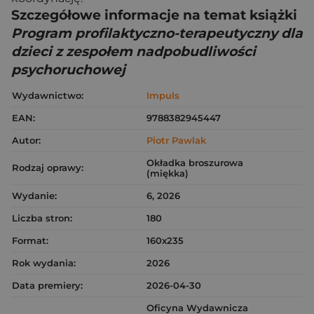
Szczegółowe informacje na temat książki
Program profilaktyczno-terapeutyczny dla
dzieci z zespołem nadpobudliwości
psychoruchowej
Wydawnictwo:
Impuls
EAN:
9788382945447
Autor:
Piotr Pawlak
Okładka broszurowa
Rodzaj oprawy:
(miękka)
Wydanie:
6, 2026
Liczba stron:
180
Format:
160x235
Rok wydania:
2026
Data premiery:
2026-04-30
Oficyna Wydawnicza