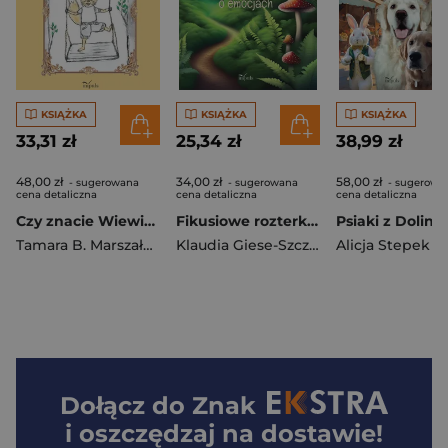
KSIĄŻKA
KSIĄŻKA
KSIĄŻKA
33,31 zł
25,34 zł
38,99 zł
48,00 zł
34,00 zł
58,00 zł
- sugerowana
- sugerowana
- sugerowa
cena detaliczna
cena detaliczna
cena detaliczna
Czy znacie Wiewióra Frolika?
Fikusiowe rozterki czyli kilka słów o emocjach
Tamara B. Marszałowa
Klaudia Giese-Szczap
Alicja Stepek
Dołącz do
Znak
i oszczędzaj na dostawie!