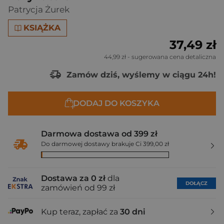
Patrycja Żurek
KSIĄŻKA
37,49 zł
44,99 zł
- sugerowana cena detaliczna
Zamów dziś, wyślemy w ciągu 24h!
DODAJ DO KOSZYKA
Darmowa dostawa od 399 zł
Do darmowej dostawy brakuje Ci 399,00 zł
Dostawa za 0 zł
dla
DOŁĄCZ
zamówień od 99 zł
Kup teraz, zapłać za
30 dni