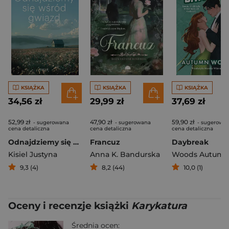
KSIĄŻKA
KSIĄŻKA
KSIĄŻKA
34,56 zł
29,99 zł
37,69 zł
52,99 zł
47,90 zł
59,90 zł
- sugerowana
- sugerowana
- sugerowa
cena detaliczna
cena detaliczna
cena detaliczna
Odnajdziemy się wśród gwiazd
Francuz
Daybreak
Kisiel Justyna
Anna K. Bandurska
Woods Autum
9,3 (4)
8,2 (44)
10,0 (1)
Oceny i recenzje książki
Karykatura
Średnia ocen: