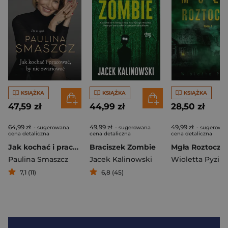
KSIĄŻKA
KSIĄŻKA
KSIĄŻKA
47,59 zł
44,99 zł
28,50 zł
64,99 zł
49,99 zł
49,99 zł
- sugerowana
- sugerowana
- sugerowa
cena detaliczna
cena detaliczna
cena detaliczna
Jak kochać i pracować, by nie zwariować
Braciszek Zombie
Paulina Smaszcz
Jacek Kalinowski
Wioletta Pyzik
7,1 (11)
6,8 (45)