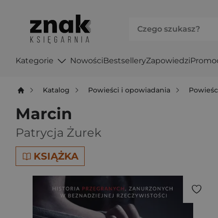
Kategorie
Nowości
Bestsellery
Zapowiedzi
Promo
Katalog
Powieści i opowiadania
Powieśc
Marcin
Patrycja Żurek
KSIĄŻKA