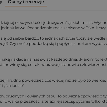
y
Oceny i recenzje
dziejnej rzeczywistości jednego ze śląskich miast. Wyc
to jednak łatwe. Pochodzenie mają zapisane w DNA, krąży 
nią się od siebie bardzo, to jednak ich życie toczy się 
 swoje? Czy może poddadzą się i popłyną z nurtem wydar
ji, jaką nakłada na nas świat każdego dnia. „Marcin” to l
tanowimy się, co tak naprawdę stanowi o człowieczeństwi
żej. Trudno powiedzieć coś więcej niż, że było to wielki
i „Na lodzie”
ch, brudnych i owianych tabu. To odważna opowieść o ty
 To walka przeszłości z teraźniejszością, pytanie tylko kt