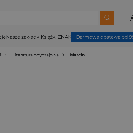
cje
Nasze zakładki
Książki ZNAK
Darmowa dostawa od 99
i
Literatura obyczajowa
Marcin