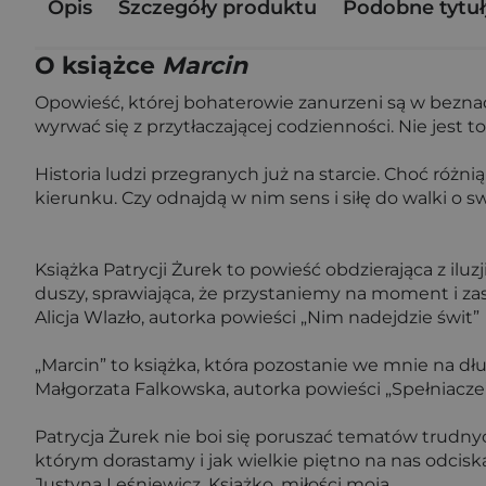
Opis
Szczegóły produktu
Podobne tytuł
O książce
Marcin
Opowieść, której bohaterowie zanurzeni są w bezna
wyrwać się z przytłaczającej codzienności. Nie jest 
Historia ludzi przegranych już na starcie. Choć róż
kierunku. Czy odnajdą w nim sens i siłę do walki o
Książka Patrycji Żurek to powieść obdzierająca z iluz
duszy, sprawiająca, że przystaniemy na moment i zas
Alicja Wlazło, autorka powieści „Nim nadejdzie świt”
„Marcin” to książka, która pozostanie we mnie na dłu
Małgorzata Falkowska, autorka powieści „Spełniacze” 
Patrycja Żurek nie boi się poruszać tematów trudny
którym dorastamy i jak wielkie piętno na nas odciska.
Justyna Leśniewicz, Książko, miłości moja