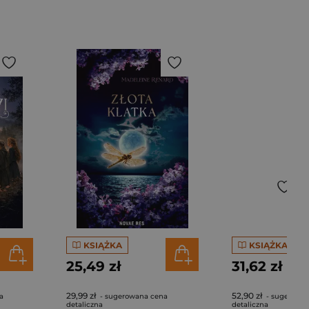
KSIĄŻKA
KSIĄŻKA
25,49 zł
31,62 zł
29,99 zł
52,90 zł
a
- sugerowana cena
- sugerowa
detaliczna
detaliczna