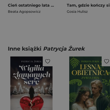
Cień ostatniego lata (większe lietry)
Ta
Beata Agopsowicz
Gosia Hulisz
Inne książki
Patrycja Żurek