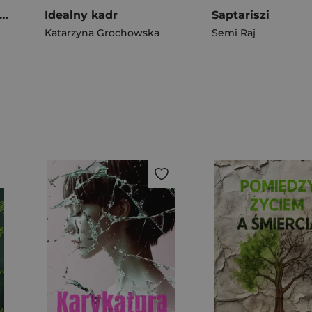
m, gdzie kończy się tor lotu
Idealny kadr
Saptariszi
Katarzyna Grochowska
Semi Raj