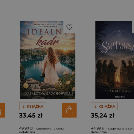
KSIĄŻKA
KSIĄŻKA
33,45 zł
35,24 zł
49,90 zł
44,99 zł
- sugerowana cena
- sugerowana cen
detaliczna
detaliczna