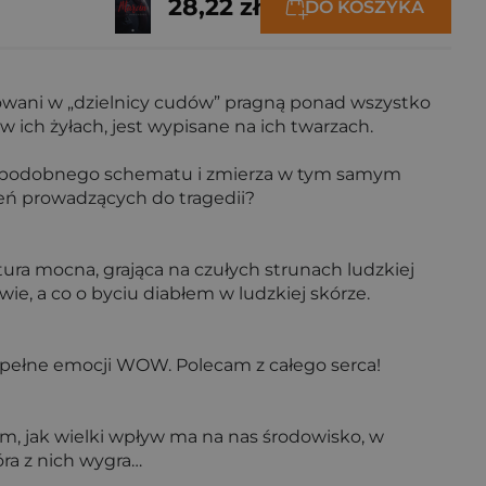
28,22 zł
DO KOSZYKA
howani w „dzielnicy cudów” pragną ponad wszystko
w ich żyłach, jest wypisane na ich twarzach.
wedle podobnego schematu i zmierza w tym samym
zeń prowadzących do tragedii?
ektura mocna, grająca na czułych strunach ludzkiej
e, a co o byciu diabłem w ludzkiej skórze.
e, pełne emocji WOW. Polecam z całego serca!
m, jak wielki wpływ ma na nas środowisko, w
óra z nich wygra…