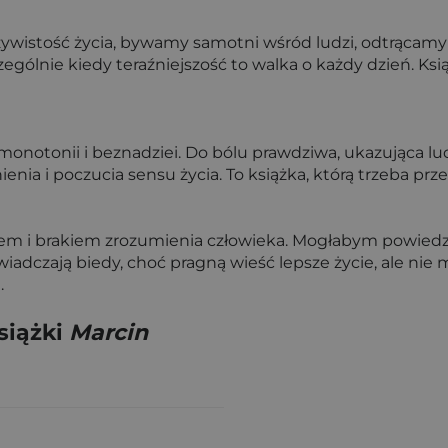
czywistość życia, bywamy samotni wśród ludzi, odtrącam
czególnie kiedy teraźniejszość to walka o każdy dzień. Ks
 monotonii i beznadziei. Do bólu prawdziwa, ukazująca lud
enia i poczucia sensu życia. To książka, którą trzeba prz
em i brakiem zrozumienia człowieka. Mogłabym powiedzie
wiadczają biedy, choć pragną wieść lepsze życie, ale nie 
.
siążki
Marcin