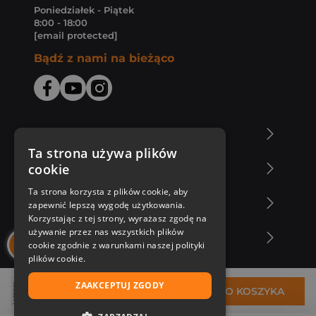
Poniedziałek - Piątek
8:00 - 18:00
[email protected]
Bądź z nami na bieżąco
O Księgarni Znak
Ta strona używa plików
cookie
Zakupy u nas
Ta strona korzysta z plików cookie, aby
Nasza oferta
zapewnić lepszą wygodę użytkowania.
Korzystając z tej strony, wyrażasz zgodę na
używanie przez nas wszystkich plików
Nasi autorzy
cookie zgodnie z warunkami naszej polityki
plików cookie.
ZAAKCEPTUJ ZGODY
74,33 zł
DO KOSZYKA