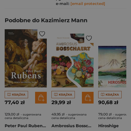
e-mail:
[email protected]
Podobne do Kazimierz Mann
KSIĄŻKA
KSIĄŻKA
KSIĄŻKA
77,40 zł
29,99 zł
90,68 zł
129,00 zł
49,95 zł
79,00 zł
- sugerowana
- sugerowana
- sugerowa
cena detaliczna
cena detaliczna
cena detaliczna
Peter Paul Rubens. Mistrz barokowej formy
Ambrosius Bosschaert
Hiroshige