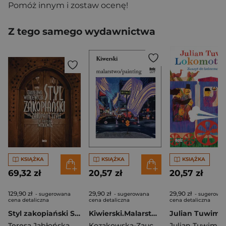
Pomóż innym i zostaw ocenę!
Z tego samego wydawnictwa
KSIĄŻKA
KSIĄŻKA
KSIĄŻKA
69,32 zł
20,57 zł
20,57 zł
129,90 zł
29,90 zł
29,90 zł
- sugerowana
- sugerowana
- sugerowa
cena detaliczna
cena detaliczna
cena detaliczna
Styl zakopiański Stanisława Witkiewicza
Kiwierski.Malarstwo
Teresa Jabłońska
Kozakowska-Zaucha Urszula
Julian Tuwim