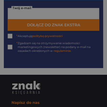
Twój e-mail
DOŁĄCZ DO ZNAK EKSTRA
*
Akceptuję
politykę prywatności
*
Zgadzam się na otrzymywanie wiadomości
marketingowych (newsletter) na podany
e-mail
na
zasadach określonych w
regulaminie
.
Napisz do nas