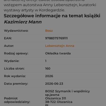
wstępem autorstwa Anny Lebensztejn, kuratorki
wystawy artysty w Kordegardzie.
Szczegółowe informacje na temat książki
Kazimierz Mann
Wydawnictwo:
Bosz
EAN:
9788375769111
Autor:
Lebensztejn Anna
Rodzaj oprawy:
Okładka twarda
Wydanie:
1
Liczba stron:
160
Rok wydania:
2026
Data premiery:
2026-06-23
BOSZ Szymanik i wspólnicy
sp.jawna
Podmiot
Olszanica 311
odpowiedzialny:
38-722 Olszanica
PL