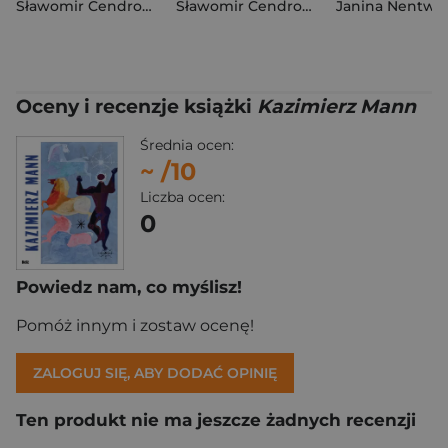
Sławomir Cendrowski
Sławomir Cendrowski
Janina Nentwi
Oceny i recenzje książki
Kazimierz Mann
Średnia ocen:
~
/10
Liczba ocen:
0
Powiedz nam, co myślisz!
Pomóż innym i zostaw ocenę!
ZALOGUJ SIĘ, ABY DODAĆ OPINIĘ
Ten produkt nie ma jeszcze żadnych recenzji