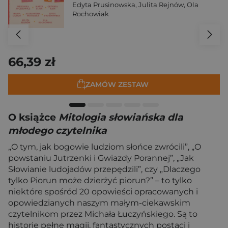
Edyta Prusinowska
,
Julita Rejnów
,
Ola
Rochowiak
66,39 zł
ZAMÓW ZESTAW
O książce
Mitologia słowiańska dla
młodego czytelnika
„O tym, jak bogowie ludziom słońce zwrócili”, „O
powstaniu Jutrzenki i Gwiazdy Porannej”, „Jak
Słowianie ludojadów przepędzili”, czy „Dlaczego
tylko Piorun może dzierżyć piorun?” – to tylko
niektóre spośród 20 opowieści opracowanych i
opowiedzianych naszym małym-ciekawskim
czytelnikom przez Michała Łuczyńskiego. Są to
historie pełne magii, fantastycznych postaci i