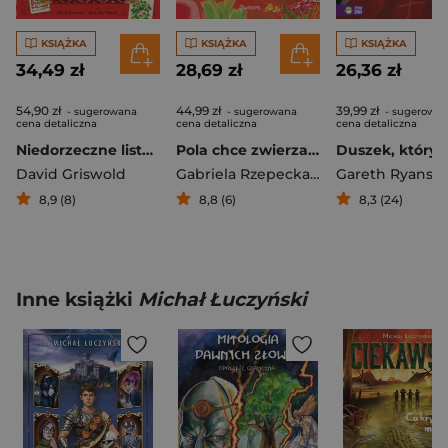
KSIĄŻKA
KSIĄŻKA
KSIĄŻKA
34,49 zł
28,69 zł
26,36 zł
54,90 zł
44,99 zł
39,99 zł
- sugerowana
- sugerowana
- sugerowa
cena detaliczna
cena detaliczna
cena detaliczna
Niedorzeczne listy do Mikołaja
Pola chce zwierzaka
David Griswold
Gabriela Rzepecka-Weiss
Gareth Ryans
8,9 (8)
8,8 (6)
8,3 (24)
Inne książki
Michał Łuczyński