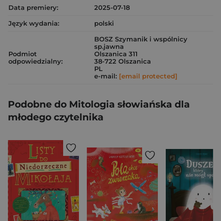
Data premiery:
2025-07-18
Język wydania:
polski
BOSZ Szymanik i wspólnicy
sp.jawna
Podmiot
Olszanica 311
odpowiedzialny:
38-722 Olszanica
PL
e-mail:
[email protected]
Podobne do Mitologia słowiańska dla
młodego czytelnika