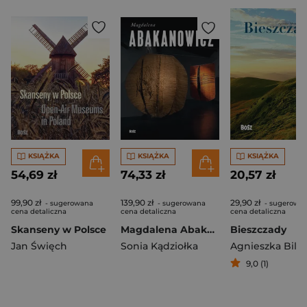
KSIĄŻKA
KSIĄŻKA
KSIĄŻKA
54,69 zł
74,33 zł
20,57 zł
99,90 zł
139,90 zł
29,90 zł
- sugerowana
- sugerowana
- sugerowa
cena detaliczna
cena detaliczna
cena detaliczna
Skanseny w Polsce
Magdalena Abakanowicz
Bieszczady
Jan Święch
Sonia Kądziołka
9,0 (1)