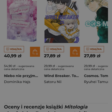
KSIĄŻKA
KSIĄŻKA
KSIĄŻKA
40,99 zł
27,89 zł
27,89 zł
54,90 zł
29,99 zł
29,99 zł
- sugerowana
- sugerowana
- sugerowa
cena detaliczna
cena detaliczna
cena detaliczna
Niebo nie przyjmuje pasażerów (ilustrowane brzegi)
Wind Breaker. Tom 15
Cosmos. Tom 2
Dominika Hajs
Satoru Nii
Ryuhei Tamura
Oceny i recenzje książki
Mitologia