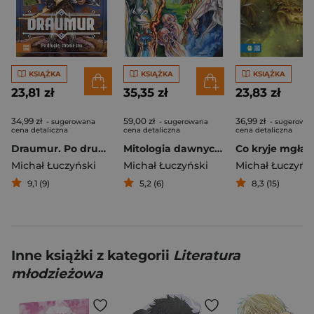
KSIĄŻKA
KSIĄŻKA
KSIĄŻKA
23,81 zł
35,35 zł
23,83 zł
34,99 zł
59,00 zł
36,99 zł
- sugerowana
- sugerowana
- sugerowa
cena detaliczna
cena detaliczna
cena detaliczna
Draumur. Po drugiej stronie snu
Mitologia dawnych Słowian. Opowieść graficzna
Michał Łuczyński
Michał Łuczyński
Michał Łuczyńs
9,1 (9)
5,2 (6)
8,3 (15)
Inne książki z kategorii
Literatura
młodzieżowa