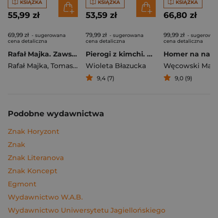
KSIĄŻKA
KSIĄŻKA
KSIĄŻKA
55,99 zł
53,59 zł
66,80 zł
69,99 zł
79,99 zł
99,99 zł
- sugerowana
- sugerowana
- sugerowa
cena detaliczna
cena detaliczna
cena detaliczna
Rafał Majka. Zawsze z przodu. Rozmawia Tomasz Kalemba - książka z autografem
Pierogi z kimchi. Moje ulubione azjatyckie przepisy
Rafał Majka
,
Tomasz Kalemba
Wioleta Błazucka
Węcowski Mar
9,4 (7)
9,0 (9)
Podobne wydawnictwa
Znak Horyzont
Znak
Znak Literanova
Znak Koncept
Egmont
Wydawnictwo W.A.B.
Wydawnictwo Uniwersytetu Jagiellońskiego