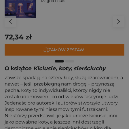
Magda Louis
72,34 zł
ZAMÓW ZESTAW
O książce
Kiciusie, koty, sierściuchy
Zawsze spadają na cztery łapy, służą czarownicom, a
nawet – jeśli przebiegną nam drogę – przynoszą
pecha. Koty to indywidualiści, którzy nigdy nie
zostali udomowieni, co od wieków fascynuje ludzi.
Jedenaścioro autorek i autorów stworzyło utwory
inspirowane tymi niesamowitymi futrzakami.
Niektórzy przedstawili je jako urocze kiciusie, inni
jako powabne koty, a jeszcze inni dostrzegli
demoniczne wcielenie sierściuchów. A kim dla