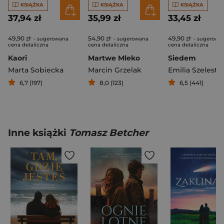
KSIĄŻKA
KSIĄŻKA
KSIĄŻKA
37,94 zł
35,99 zł
33,45 zł
49,90 zł
54,90 zł
49,90 zł
- sugerowana
- sugerowana
- sugerowa
cena detaliczna
cena detaliczna
cena detaliczna
Kaori
Martwe Mleko
Siedem
Marta Sobiecka
Marcin Grzelak
Emilia Szelest
6,7 (197)
8,0 (123)
6,5 (441)
Inne książki
Tomasz Betcher