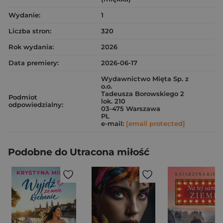
Wydanie:
1
Liczba stron:
320
Rok wydania:
2026
Data premiery:
2026-06-17
Wydawnictwo Mięta Sp. z
o.o.
Tadeusza Borowskiego 2
Podmiot
lok. 210
odpowiedzialny:
03-475 Warszawa
PL
e-mail:
[email protected]
Podobne do Utracona miłość