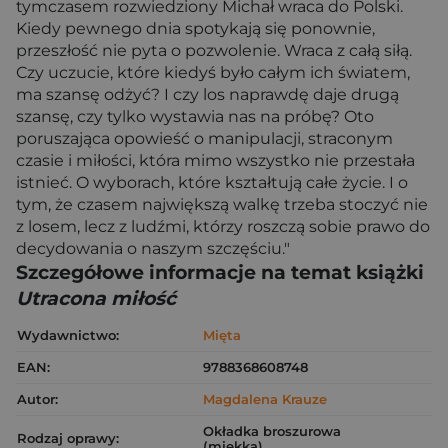
tymczasem rozwiedziony Michał wraca do Polski.
Kiedy pewnego dnia spotykają się ponownie,
przeszłość nie pyta o pozwolenie. Wraca z całą siłą.
Czy uczucie, które kiedyś było całym ich światem,
ma szansę odżyć? I czy los naprawdę daje drugą
szansę, czy tylko wystawia nas na próbę? Oto
poruszająca opowieść o manipulacji, straconym
czasie i miłości, która mimo wszystko nie przestała
istnieć. O wyborach, które kształtują całe życie. I o
tym, że czasem największą walkę trzeba stoczyć nie
z losem, lecz z ludźmi, którzy roszczą sobie prawo do
decydowania o naszym szczęściu."
Szczegółowe informacje na temat książki
Utracona miłość
Wydawnictwo:
Mięta
EAN:
9788368608748
Autor:
Magdalena Krauze
Okładka broszurowa
Rodzaj oprawy:
(miękka)