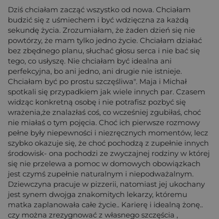
Dziś chciałam zacząć wszystko od nowa. Chciałam
budzić się z uśmiechem i być wdzięczna za każdą
sekundę życia. Zrozumiałam, że żaden dzień się nie
powtórzy, że mam tylko jedno życie. Chciałam działać
bez zbędnego planu, słuchać głosu serca i nie bać się
tego, co usłyszę. Nie chciałam być idealna ani
perfekcyjna, bo ani jedno, ani drugie nie istnieje.
Chciałam być po prostu szczęśliwa". Maja i Michał
spotkali się przypadkiem jak wiele innych par. Czasem
widząc konkretną osobę i nie potrafisz pozbyć się
wrażenia,że znalazłaś coś, co wcześniej zgubiłaś, choć
nie miałaś o tym pojęcia. Choć ich pierwsze rozmowy
pełne były niepewności i niezręcznych momentów, lecz
szybko okazuje się, że choć pochodzą z zupełnie innych
środowisk- ona pochodzi ze zwyczajnej rodziny w której
się nie przelewa a pomoc w domowych obowiązkach
jest czymś zupełnie naturalnym i niepodważalnym.
Dziewczyna pracuje w pizzerii, natomiast jej ukochany
jest synem dwojga znakomitych lekarzy, któremu
matka zaplanowała całe życie.. Karierę i idealną żonę..
czy można zrezygnować z własnego szczęścia ,