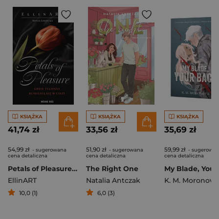
KSIĄŻKA
KSIĄŻKA
KSIĄŻKA
41,74 zł
33,56 zł
35,69 zł
54,99 zł
51,90 zł
59,99 zł
- sugerowana
- sugerowana
- sugerowa
cena detaliczna
cena detaliczna
cena detaliczna
Petals of Pleasure. Gdzie tulipany rumienią się w ciszy
The Right One
EllinART
Natalia Antczak
K. M. Moronova
10,0 (1)
6,0 (3)