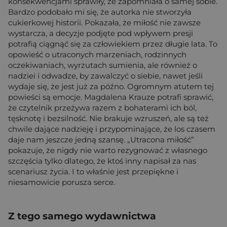
konsekwencjami sprawiły, że zapomniała o samej sobie.
Bardzo podobało mi się, że autorka nie stworzyła
cukierkowej historii. Pokazała, że miłość nie zawsze
wystarcza, a decyzje podjęte pod wpływem presji
potrafią ciągnąć się za człowiekiem przez długie lata. To
opowieść o utraconych marzeniach, rodzinnych
oczekiwaniach, wyrzutach sumienia, ale również o
nadziei i odwadze, by zawalczyć o siebie, nawet jeśli
wydaje się, że jest już za późno. Ogromnym atutem tej
powieści są emocje. Magdalena Krauze potrafi sprawić,
że czytelnik przeżywa razem z bohaterami ich ból,
tęsknotę i bezsilność. Nie brakuje wzruszeń, ale są też
chwile dające nadzieję i przypominające, że los czasem
daje nam jeszcze jedną szansę. „Utracona miłość”
pokazuje, że nigdy nie warto rezygnować z własnego
szczęścia tylko dlatego, że ktoś inny napisał za nas
scenariusz życia. I to właśnie jest przepiękne i
niesamowicie porusza serce.
Z tego samego wydawnictwa