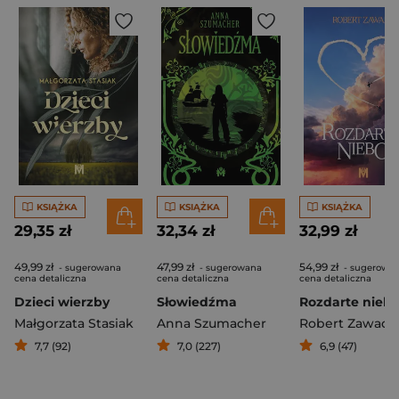
KSIĄŻKA
KSIĄŻKA
KSIĄŻKA
29,35 zł
32,34 zł
32,99 zł
49,99 zł
47,99 zł
54,99 zł
- sugerowana
- sugerowana
- sugerowa
cena detaliczna
cena detaliczna
cena detaliczna
Dzieci wierzby
Słowiedźma
Rozdarte nieb
Małgorzata Stasiak
Anna Szumacher
Robert Zawada
7,7 (92)
7,0 (227)
6,9 (47)