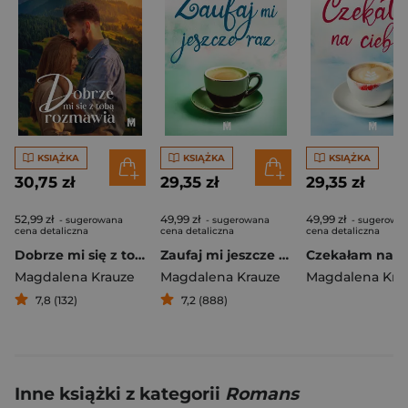
KSIĄŻKA
KSIĄŻKA
KSIĄŻKA
30,75 zł
29,35 zł
29,35 zł
52,99 zł
49,99 zł
49,99 zł
- sugerowana
- sugerowana
- sugerowa
cena detaliczna
cena detaliczna
cena detaliczna
Dobrze mi się z tobą rozmawia
Zaufaj mi jeszcze raz
Magdalena Krauze
Magdalena Krauze
Magdalena Kra
7,8 (132)
7,2 (888)
Inne książki z kategorii
Romans