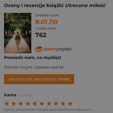
Oceny i recenzje książki
Utracona miłość
Średnia ocen:
8.01
/10
Liczba ocen:
762
Powiedz nam, co myślisz!
Pomóż innym i zostaw ocenę!
ZALOGUJ SIĘ, ABY DODAĆ OPINIĘ
Kama
01/07/2026
Twoja ocena: Beznadziejna 1/10"
Twoja ocena: Bardzo słaba 2/10"
Twoja ocena: Słaba 3/10"
Twoja ocena: Może być 4/10"
Twoja ocena: Przeciętna 5/10"
Twoja ocena: Dobra 6/10"
Twoja ocena: Bardzo dobra 7/10"
Twoja ocena: Rewelacyjna 8/10
Twoja ocena: Wybitna 9/10
Twoja ocena: Arcydzieło
opinia recenzenta nie jest potwierdzona zakupem