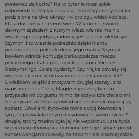
ponieważ się kocha? Na to pytanie musi sobie
odpowiedzieć Majka.. Powieść Pani Magdaleny została
podzielona na dwa okresy - w prologu widać kobietę ,
która dusi się w małżeństwie z Wiktorem , swoim
dawnym sąsiadem z którym właściwie nie ma nic
wspólnego. Jej jedyną radością jest piętnastoletni syn -
Szymon. I to właśnie pośrednio dzięki niemu
przeznaczenie puka do drzwi jego mamy. Szymek
bowiem odniósł kontuzję barku podczas meczu
piłkarskiego i trafia pod.. opiekę doktora Michała
Radzyńskirgo. Co się wydarzy? Czy Majka odważy się
wyjawić tajemnicę ukrywaną przez kilkanaście lat?
Uwielbiam książki z motywem drugiej szansy , a ta
napisana przez Panią Magdę naprawdę bardzo
przypadła mi do gustu mimo ,że oczywiście chciało mi
się krzyczeć ze złości i powiedzieć dosłownie ogarnij się
kobieto. Chwilami irytowała mnie swoją biernością i
tym, że pozwalała innym decydować o swoim życiu. Z
drugiej strony trudno było jej nie współczuć. Lata życia
w poczuciu obowiązku, tłumione emocje i strach przed
konsekwencjami sprawiły, że zapomniała o samej sobie.