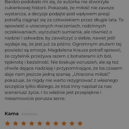
Bardzo podobało mi się, że autorka nie stworzyła
cukierkowej historii. Pokazała, że miłość nie zawsze
wystarcza, a decyzje podjęte pod wpływem presji
potrafią ciągnąć się za człowiekiem przez długie lata. To
opowieść o utraconych marzeniach, rodzinnych
oczekiwaniach, wyrzutach sumienia, ale również o
nadziei i odwadze, by zawalczyć o siebie, nawet jeśli
wydaje się, że jest już za późno. Ogromnym atutem tej
powieści są emocje. Magdalena Krauze potrafi sprawić,
że czytelnik przeżywa razem z bohaterami ich ból,
tęsknotę i bezsilność. Nie brakuje wzruszeń, ale są też
chwile dające nadzieję i przypominające, że los czasem
daje nam jeszcze jedną szansę. „Utracona miłość”
pokazuje, że nigdy nie warto rezygnować z własnego
szczęścia tylko dlatego, że ktoś inny napisał za nas
scenariusz życia. I to właśnie jest przepiękne i
niesamowicie porusza serce.
Kama
01/07/2026
Twoja ocena: Beznadziejna 1/10"
Twoja ocena: Bardzo słaba 2/10"
Twoja ocena: Słaba 3/10"
Twoja ocena: Może być 4/10"
Twoja ocena: Przeciętna 5/10"
Twoja ocena: Dobra 6/10"
Twoja ocena: Bardzo dobra 7/10"
Twoja ocena: Rewelacyjna 8/10
Twoja ocena: Wybitna 9/10
Twoja ocena: Arcydzieło