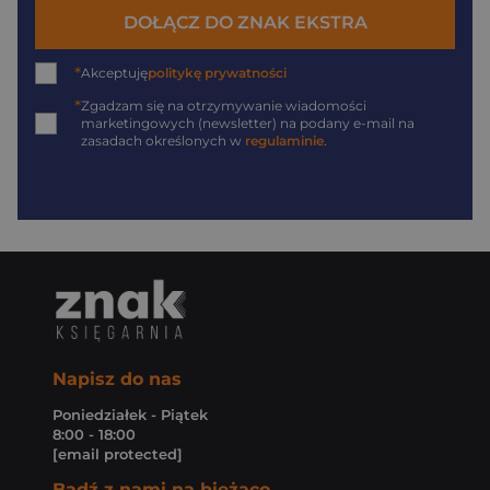
DOŁĄCZ DO ZNAK EKSTRA
*
Akceptuję
politykę prywatności
*
Zgadzam się na otrzymywanie wiadomości
marketingowych (newsletter) na podany
e-mail
na
zasadach określonych w
regulaminie
.
Napisz do nas
Poniedziałek - Piątek
8:00 - 18:00
[email protected]
Bądź z nami na bieżąco