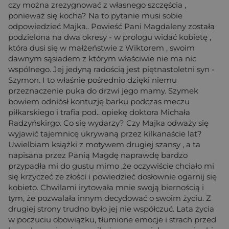
czy można zrezygnować z własnego szczęścia ,
ponieważ się kocha? Na to pytanie musi sobie
odpowiedzieć Majka.. Powieść Pani Magdaleny została
podzielona na dwa okresy - w prologu widać kobietę ,
która dusi się w małżeństwie z Wiktorem , swoim
dawnym sąsiadem z którym właściwie nie ma nic
wspólnego. Jej jedyną radością jest piętnastoletni syn -
Szymon. I to właśnie pośrednio dzięki niemu
przeznaczenie puka do drzwi jego mamy. Szymek
bowiem odniósł kontuzję barku podczas meczu
piłkarskiego i trafia pod.. opiekę doktora Michała
Radzyńskirgo. Co się wydarzy? Czy Majka odważy się
wyjawić tajemnicę ukrywaną przez kilkanaście lat?
Uwielbiam książki z motywem drugiej szansy , a ta
napisana przez Panią Magdę naprawdę bardzo
przypadła mi do gustu mimo ,że oczywiście chciało mi
się krzyczeć ze złości i powiedzieć dosłownie ogarnij się
kobieto. Chwilami irytowała mnie swoją biernością i
tym, że pozwalała innym decydować o swoim życiu. Z
drugiej strony trudno było jej nie współczuć. Lata życia
w poczuciu obowiązku, tłumione emocje i strach przed