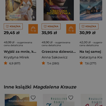
KSIĄŻKA
KSIĄŻKA
KSIĄŻKA
29,45 zł
35,95 zł
30,99 zł
49,99 zł
49,90 zł
42,00 zł
- sugerowana
- sugerowana
- sugerowa
cena detaliczna
cena detaliczna
cena detaliczna
Wyjdź za mnie, kochanie
Grzeczna dziewczynka
Na tej samej z
Krystyna Mirek
Anna Sakowicz
Katarzyna Kiel
6,9 (817)
7,4 (280)
7,6 (277)
Inne książki
Magdalena Krauze