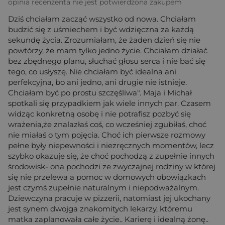
opinia recenzenta nie jest potwierdzona zakupem
Dziś chciałam zacząć wszystko od nowa. Chciałam
budzić się z uśmiechem i być wdzięczna za każdą
sekundę życia. Zrozumiałam, że żaden dzień się nie
powtórzy, że mam tylko jedno życie. Chciałam działać
bez zbędnego planu, słuchać głosu serca i nie bać się
tego, co usłyszę. Nie chciałam być idealna ani
perfekcyjna, bo ani jedno, ani drugie nie istnieje.
Chciałam być po prostu szczęśliwa". Maja i Michał
spotkali się przypadkiem jak wiele innych par. Czasem
widząc konkretną osobę i nie potrafisz pozbyć się
wrażenia,że znalazłaś coś, co wcześniej zgubiłaś, choć
nie miałaś o tym pojęcia. Choć ich pierwsze rozmowy
pełne były niepewności i niezręcznych momentów, lecz
szybko okazuje się, że choć pochodzą z zupełnie innych
środowisk- ona pochodzi ze zwyczajnej rodziny w której
się nie przelewa a pomoc w domowych obowiązkach
jest czymś zupełnie naturalnym i niepodważalnym.
Dziewczyna pracuje w pizzerii, natomiast jej ukochany
jest synem dwojga znakomitych lekarzy, któremu
matka zaplanowała całe życie.. Karierę i idealną żonę..