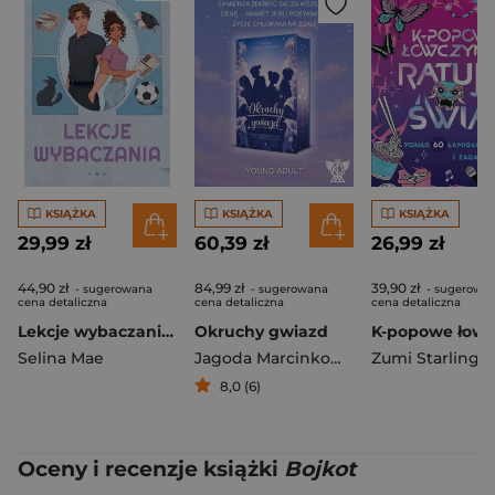
KSIĄŻKA
KSIĄŻKA
KSIĄŻKA
29,99 zł
60,39 zł
26,99 zł
44,90 zł
84,99 zł
39,90 zł
- sugerowana
- sugerowana
- sugerowa
cena detaliczna
cena detaliczna
cena detaliczna
Lekcje wybaczania. Hall Beck University. Tom 2
Okruchy gwiazd
Selina Mae
Jagoda Marcinkowska
Zumi Starling
8,0 (6)
Oceny i recenzje książki
Bojkot