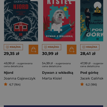
KSIĄŻKA
KSIĄŻKA
KSIĄŻKA
29,35 zł
30,99 zł
28,41 zł
49,99 zł
54,99 zł
47,99 zł
- sugerowana
- sugerowana
- sugerowan
cena detaliczna
cena detaliczna
cena detaliczna
Njord
Dywan z wkładką
Pod górkę
Joanna Gajewczyk
Marta Kisiel
Jacek Galiński
6,7 (164)
6,2 (186)