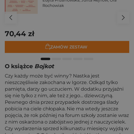
Edyta Prusinowska
,
Julita Rejnów
,
Ola
Rochowiak
70,44 zł
ZAMÓW ZESTAW
O książce
Bojkot
Czy każdy może być winny? Nastka jest
nieszczęśliwie zakochana w Igorze. Odkąd tylko
pamięta, darzy go uczuciem. W dodatku przyjaźni
się nie tylko z nim, ale też z jego… dziewczyną.
Pewnego dnia przez przypadek dostrzega ślady
pobicia na ciele chłopaka. Nie ma wtedy jeszcze
pojęcia, że rok później na forum szkoły zostanie wraz
z nim oskarżona o zabójstwo jednej z nauczycielek.
Czy wydarzenia sprzed kilkunastu miesięcy wyjdą w