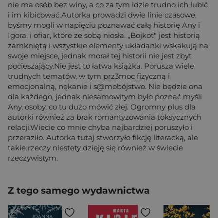
nie ma osób bez winy, a co za tym idzie trudno ich lubić
i im kibicować.Autorka prowadzi dwie linie czasowe,
byśmy mogli w napięciu poznawać całą historię Any i
Igora, i ofiar, które ze sobą niosła. „Bojkot" jest historią
zamkniętą i wszystkie elementy układanki wskakują na
swoje miejsce, jednak morał tej historii nie jest zbyt
pocieszający.Nie jest to łatwa książka. Porusza wiele
trudnych tematów, w tym prz3moc fizyczną i
emocjonalną, nękanie i s@mobójstwo. Nie będzie ona
dla każdego, jednak niesamowitym było poznać myśli
Any, osoby, co tu dużo mówić złej. Ogromny plus dla
autorki również za brak romantyzowania toksycznych
relacji.Wiecie co mnie chyba najbardziej poruszyło i
przeraziło. Autorka tutaj stworzyło fikcję literacką, ale
takie rzeczy niestety dzieję się również w świecie
rzeczywistym.
Z tego samego wydawnictwa