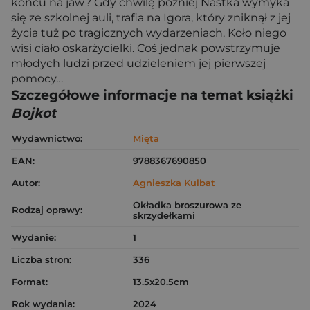
końcu na jaw? Gdy chwilę później Nastka wymyka
się ze szkolnej auli, trafia na Igora, który zniknął z jej
życia tuż po tragicznych wydarzeniach. Koło niego
wisi ciało oskarżycielki. Coś jednak powstrzymuje
młodych ludzi przed udzieleniem jej pierwszej
pomocy…
Szczegółowe informacje na temat książki
Bojkot
Wydawnictwo:
Mięta
EAN:
9788367690850
Autor:
Agnieszka Kulbat
Okładka broszurowa ze
Rodzaj oprawy:
skrzydełkami
Wydanie:
1
Liczba stron:
336
Format:
13.5x20.5cm
Rok wydania:
2024