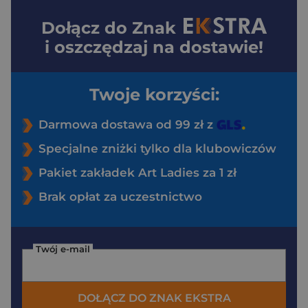
Dołącz do
Znak
i oszczędzaj na dostawie!
Twoje korzyści:
Darmowa dostawa od 99 zł z
Specjalne zniżki tylko dla klubowiczów
Pakiet zakładek Art Ladies za 1 zł
Brak opłat za uczestnictwo
Twój e-mail
DOŁĄCZ DO ZNAK EKSTRA