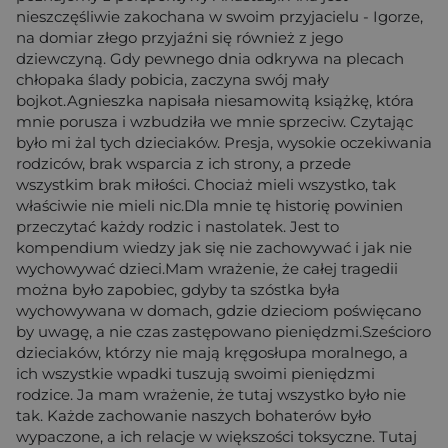
nieszczęśliwie zakochana w swoim przyjacielu - Igorze,
na domiar złego przyjaźni się również z jego
dziewczyną. Gdy pewnego dnia odkrywa na plecach
chłopaka ślady pobicia, zaczyna swój mały
bojkot.Agnieszka napisała niesamowitą książkę, która
mnie porusza i wzbudziła we mnie sprzeciw. Czytając
było mi żal tych dzieciaków. Presja, wysokie oczekiwania
rodziców, brak wsparcia z ich strony, a przede
wszystkim brak miłości. Chociaż mieli wszystko, tak
właściwie nie mieli nic.Dla mnie tę historię powinien
przeczytać każdy rodzic i nastolatek. Jest to
kompendium wiedzy jak się nie zachowywać i jak nie
wychowywać dzieci.Mam wrażenie, że całej tragedii
można było zapobiec, gdyby ta szóstka była
wychowywana w domach, gdzie dzieciom poświęcano
by uwagę, a nie czas zastępowano pieniędzmi.Sześcioro
dzieciaków, którzy nie mają kręgosłupa moralnego, a
ich wszystkie wpadki tuszują swoimi pieniędzmi
rodzice. Ja mam wrażenie, że tutaj wszystko było nie
tak. Każde zachowanie naszych bohaterów było
wypaczone, a ich relacje w większości toksyczne. Tutaj