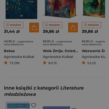
KSIĄŻKA
KSIĄŻKA
KSIĄŻKA
31,44 zł
39,86 zł
39,86 zł
49,99 zł
69,90 zł
69,90 zł
- sugerowana
- sugerowana
- sugerowa
cena detaliczna
cena detaliczna
cena detaliczna
Beksa
Wola Żmija. Dziedzictwo stróża Nawii. Słowiańskie Światy. Tom 2 (ilustrowane brzegi)
Agnieszka Kulbat
Agnieszka Kulbat
Agnieszka Kulb
7,5 (39)
8,0 (1)
5,5 (2)
Inne książki z kategorii
Literatura
młodzieżowa