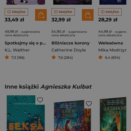
KSIĄŻKA
KSIĄŻKA
KSIĄŻKA
33,49 zł
32,99 zł
28,29 zł
49,99 zł
54,90 zł
44,99 zł
- sugerowana
- sugerowana
- sugerowa
cena detaliczna
cena detaliczna
cena detaliczna
Spotkajmy się o północy
Bliźniacze korony
Welesówna
K.L. Walther
Catherine Doyle
Mika Modrzyńs
7,3 (166)
7,6 (284)
6,4 (834)
Inne książki
Agnieszka Kulbat