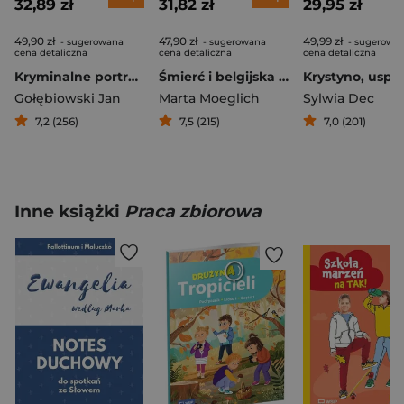
32,89 zł
31,82 zł
29,95 zł
49,90 zł
47,90 zł
49,99 zł
- sugerowana
- sugerowana
- sugerowa
cena detaliczna
cena detaliczna
cena detaliczna
Kryminalne portrety. Notatki psychologa policyjnego
Śmierć i belgijska czekolada
Gołębiowski Jan
Marta Moeglich
Sylwia Dec
7,2 (256)
7,5 (215)
7,0 (201)
Inne książki
Praca zbiorowa