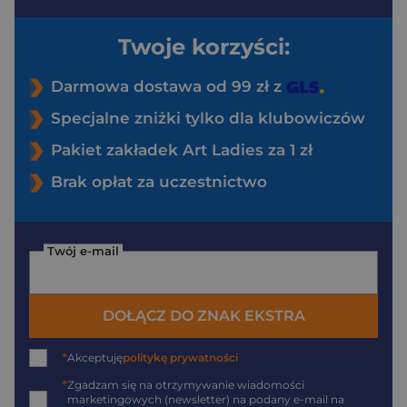
Twoje korzyści:
Darmowa dostawa od 99 zł z
Specjalne zniżki tylko dla klubowiczów
Pakiet zakładek Art Ladies za 1 zł
Brak opłat za uczestnictwo
Twój e-mail
DOŁĄCZ DO ZNAK EKSTRA
*
Akceptuję
politykę prywatności
*
Zgadzam się na otrzymywanie wiadomości
marketingowych (newsletter) na podany
e-mail
na