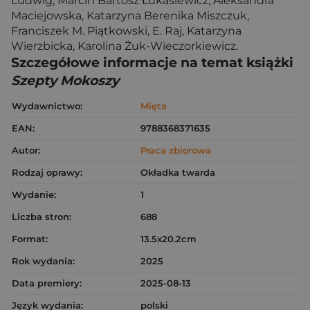
Ludwig, Marcin Bartosz Łukasiewicz, Aleksandra
Maciejowska, Katarzyna Berenika Miszczuk,
Franciszek M. Piątkowski, E. Raj, Katarzyna
Wierzbicka, Karolina Żuk-Wieczorkiewicz.
Szczegółowe informacje na temat książki
Szepty Mokoszy
Wydawnictwo:
Mięta
EAN:
9788368371635
Autor:
Praca zbiorowa
Rodzaj oprawy:
Okładka twarda
Wydanie:
1
Liczba stron:
688
Format:
13.5x20.2cm
Rok wydania:
2025
Data premiery:
2025-08-13
Język wydania:
polski