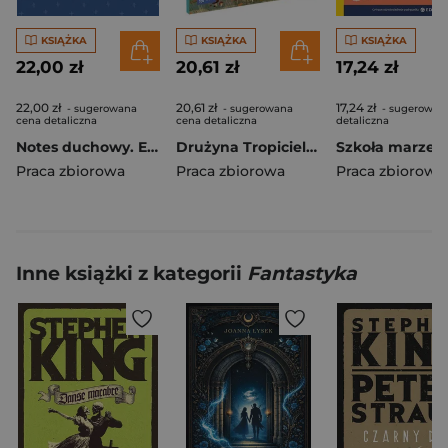
KSIĄŻKA
KSIĄŻKA
KSIĄŻKA
22,00 zł
20,61 zł
17,24 zł
22,00 zł
20,61 zł
17,24 zł
- sugerowana
- sugerowana
- sugerowan
cena detaliczna
cena detaliczna
detaliczna
Notes duchowy. Ewangelia wg. Marka
Drużyna Tropicieli SP 1 podręcznik cz.1
Praca zbiorowa
Praca zbiorowa
Praca zbiorowa
Inne książki z kategorii
Fantastyka