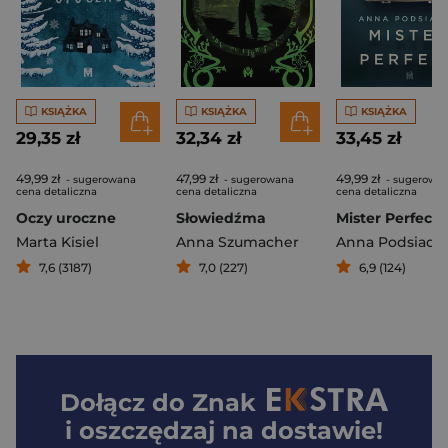
KSIĄŻKA
KSIĄŻKA
KSIĄŻKA
29,35 zł
32,34 zł
33,45 zł
49,99 zł
47,99 zł
49,99 zł
- sugerowana
- sugerowana
- sugerowa
cena detaliczna
cena detaliczna
cena detaliczna
Oczy uroczne
Słowiedźma
Mister Perfect
Marta Kisiel
Anna Szumacher
Anna Podsiadł
7,6 (3187)
7,0 (227)
6,9 (124)
Dołącz do
Znak
i oszczędzaj na dostawie!