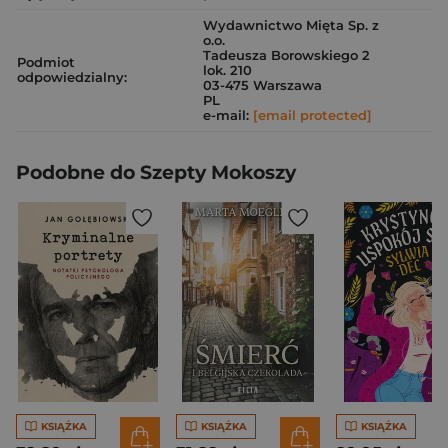
Wydawnictwo Mięta Sp. z
o.o.
Tadeusza Borowskiego 2
Podmiot
lok. 210
odpowiedzialny:
03-475 Warszawa
PL
e-mail:
[email protected]
Podobne do Szepty Mokoszy
KSIĄŻKA
KSIĄŻKA
KSIĄŻKA