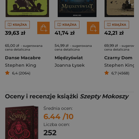
KSIĄŻKA
KSIĄŻKA
KSIĄŻKA
39,63 zł
41,74 zł
42,21 zł
65,00 zł
54,99 zł
69,99 zł
- sugerowana
- sugerowana
- sugerowa
cena detaliczna
cena detaliczna
cena detaliczna
Danse Macabre
Międzyświat
Czarny Dom
Stephen King
Joanna Łysek
Stephen King
,
P
6,4 (2064)
6,7 (4568)
Oceny i recenzje książki
Szepty Mokoszy
Średnia ocen:
6.44
/10
Liczba ocen:
252