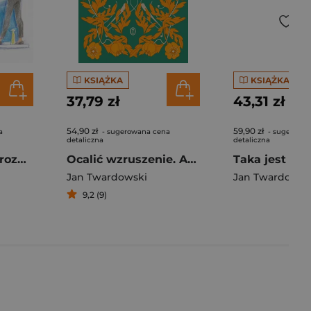
KSIĄŻKA
KSIĄŻKA
37,79 zł
43,31 zł
54,90 zł
59,90 zł
a
- sugerowana cena
- sugerowa
detaliczna
detaliczna
O modlitwie Jak rozmawiać z Panem Bogiem?
Ocalić wzruszenie. Autobiografia poetycka
Taka jest mo
Jan Twardowski
Jan Twardowsk
9,2 (9)