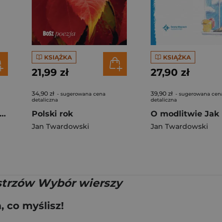
KSIĄŻKA
KSIĄŻKA
21,99 zł
27,90 zł
34,90 zł
39,90 zł
- sugerowana cena
- sugerowana cen
detaliczna
detaliczna
ościele Gdzie się spotkać z Panem Bogiem?
Polski rok
Jan Twardowski
Jan Twardowski
strzów Wybór wierszy
 co myślisz!