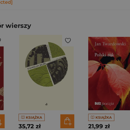
ected]
r wierszy
KSIĄŻKA
KSIĄŻKA
35,72 zł
21,99 zł