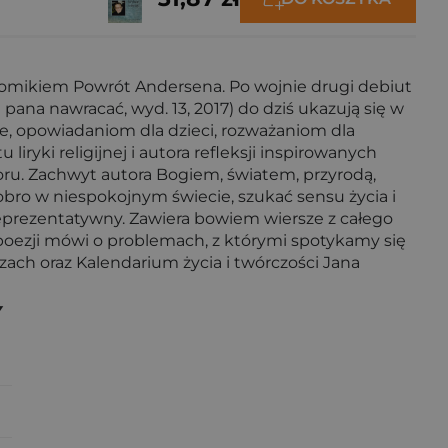
r. tomikiem Powrót Andersena. Po wojnie drugi debiut
 pana nawracać, wyd. 13, 2017) do dziś ukazują się w
cie, opowiadaniom dla dzieci, rozważaniom dla
yki religijnej i autora refleksji inspirowanych
oru. Zachwyt autora Bogiem, światem, przyrodą,
dobro w niespokojnym świecie, szukać sensu życia i
eprezentatywny. Zawiera bowiem wiersze z całego
poezji mówi o problemach, z którymi spotykamy się
zach oraz Kalendarium życia i twórczości Jana