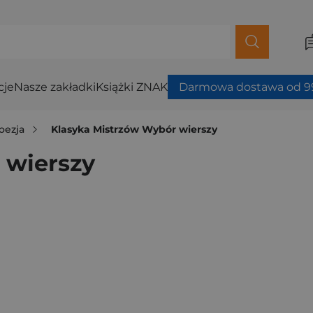
cje
Nasze zakładki
Książki ZNAK
Darmowa dostawa od 99
oezja
Klasyka Mistrzów Wybór wierszy
 wierszy