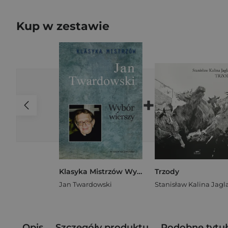
Kup w zestawie
+
Klasyka Mistrzów Wybór wierszy
Trzody
Jan Twardowski
Opis
Szczegóły produktu
Podobne tytuł