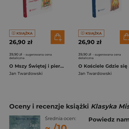
KSIĄŻKA
KSIĄŻKA
26,90 zł
26,90 zł
39,90 zł
39,90 zł
- sugerowana cena
- sugerowana cena
detaliczna
detaliczna
O Mszy Świętej i pierwszej Komunii Jak się spotkać z Panem Bogiem?
O K
Jan Twardowski
Jan Twardowski
Oceny i recenzje książki
Klasyka Mi
Średnia ocen:
Powiedz nam,
~
/10