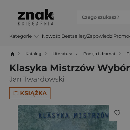
Kategorie
Nowości
Bestsellery
Zapowiedzi
Promo
Katalog
Literatura
Poezja i dramat
P
Klasyka Mistrzów Wybór
Jan Twardowski
KSIĄŻKA