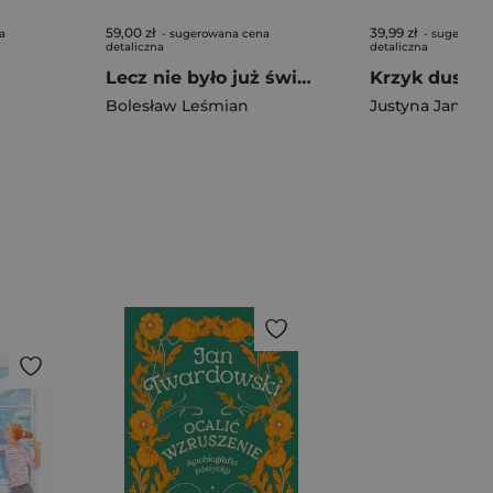
59,00 zł
39,99 zł
a
- sugerowana cena
- sugerowan
detaliczna
detaliczna
Lecz nie było już świata… Miłość i śmierć. Wiersze wyd. 2
Krzyk duszy
Bolesław Leśmian