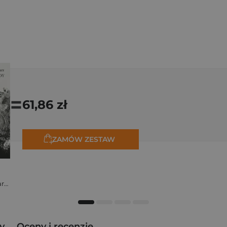
=
61,86 zł
ZAMÓW ZESTAW
Stanisław Kalina Jaglarz
y
Oceny i recenzje