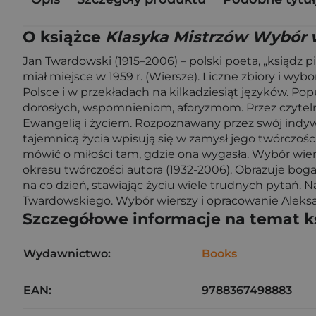
O książce
Klasyka Mistrzów Wybór 
Jan Twardowski (1915–2006) – polski poeta, „ksiądz 
miał miejsce w 1959 r. (Wiersze). Liczne zbiory i wyb
Polsce i w przekładach na kilkadziesiąt języków. Po
dorosłych, wspomnieniom, aforyzmom. Przez czytelni
Ewangelią i życiem. Rozpoznawany przez swój indywi
tajemnicą życia wpisują się w zamysł jego twórczośc
mówić o miłości tam, gdzie ona wygasła. Wybór wie
okresu twórczości autora (1932-2006). Obrazuje bog
na co dzień, stawiając życiu wiele trudnych pytań.
Twardowskiego. Wybór wierszy i opracowanie Aleks
Szczegółowe informacje na temat k
Wydawnictwo:
Books
EAN:
9788367498883