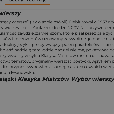
wierszy
piszący wiersze” (jak o sobie mówił). Debiutował w 1937 
ory wierszy (m.in. Zaufałem drodze, 2007; Nie przyszedłem
pularność zawdzięcza wierszom, które pisał przez całe ży
ków i recenzentów uznawany za wybitnego poetę nurtu lir
dualny język – prosty, zwięzły, pełen paradoksów i hum
i: nieść nadzieję tam, gdzie nadziei nie ma, pokazywać 
rszy wydany w cyklu Klasyka Mistrzów można uznać za r
actwo tematów, oryginalny warsztat poetycki. Językiem 
 Nadto przynosi wypowiedzi samego autora o swoich wiers
andra Iwanowska.
siążki
Klasyka Mistrzów Wybór wierszy