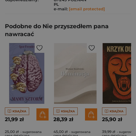
PL
e-mail:
[email protected]
Podobne do Nie przyszedłem pana
nawracać
KSIĄŻKA
KSIĄŻKA
KSIĄŻKA
21,99 zł
28,39 zł
25,90 zł
25,00 zł
45,00 zł
39,99 zł
- sugerowana
- sugerowana
- sugerowa
cena detaliczna
cena detaliczna
cena detaliczna