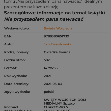
tomu „Nie przyszedłem pana nawracać” idealnym
prezentem na każda okazję
Szczegółowe informacje na temat książki
Nie przyszedłem pana nawracać
Wydawnictwo:
Święty Wojciech
EAN:
9788380651739
Autor:
Jan Twardowski
Rodzaj oprawy:
Okładka twarda
Liczba stron:
592
Format:
14.7x23.2
Rok wydania:
2021
Data premiery:
2021-03-03
Język wydania:
polski
ŚWIĘTY WOJCIECH DOM
MEDIALNY Sp.zo.o
Podmiot
CHARTOWO 5
odpowiedzialny:
61-245 POZNAŃ