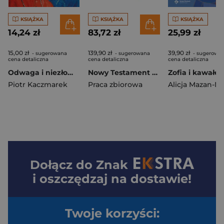
KSIĄŻKA
KSIĄŻKA
KSIĄŻKA
14,24 zł
83,72 zł
25,99 zł
15,00 zł
139,90 zł
39,90 zł
- sugerowana
- sugerowana
- sugerowa
cena detaliczna
cena detaliczna
cena detaliczna
Odwaga i niezłomność Opowieść o abp.Antonim Baraniaku komiks
Nowy Testament z infografikami Skład dwułamowy wersja złota
Piotr Kaczmarek
Praca zbiorowa
Dołącz do
Znak
i oszczędzaj na dostawie!
Twoje korzyści: