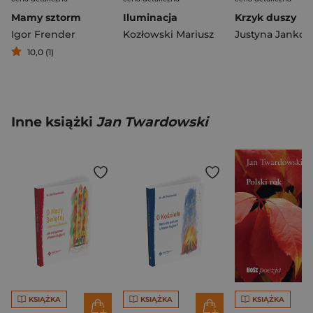
Mamy sztorm
Iluminacja
Krzyk duszy
Igor Frender
Kozłowski Mariusz
10,0 (1)
Inne książki
Jan Twardowski
KSIĄŻKA
KSIĄŻKA
KSIĄŻKA