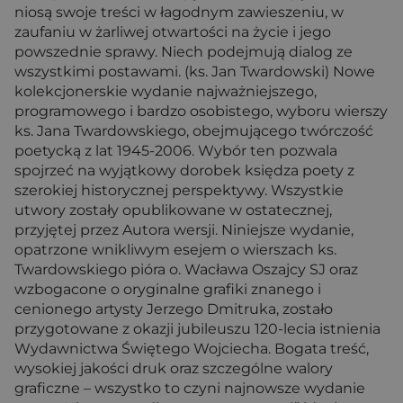
niosą swoje treści w łagodnym zawieszeniu, w
zaufaniu w żarliwej otwartości na życie i jego
powszednie sprawy. Niech podejmują dialog ze
wszystkimi postawami. (ks. Jan Twardowski) Nowe
kolekcjonerskie wydanie najważniejszego,
programowego i bardzo osobistego, wyboru wierszy
ks. Jana Twardowskiego, obejmującego twórczość
poetycką z lat 1945-2006. Wybór ten pozwala
spojrzeć na wyjątkowy dorobek księdza poety z
szerokiej historycznej perspektywy. Wszystkie
utwory zostały opublikowane w ostatecznej,
przyjętej przez Autora wersji. Niniejsze wydanie,
opatrzone wnikliwym esejem o wierszach ks.
Twardowskiego pióra o. Wacława Oszajcy SJ oraz
wzbogacone o oryginalne grafiki znanego i
cenionego artysty Jerzego Dmitruka, zostało
przygotowane z okazji jubileuszu 120-lecia istnienia
Wydawnictwa Świętego Wojciecha. Bogata treść,
wysokiej jakości druk oraz szczególne walory
graficzne – wszystko to czyni najnowsze wydanie