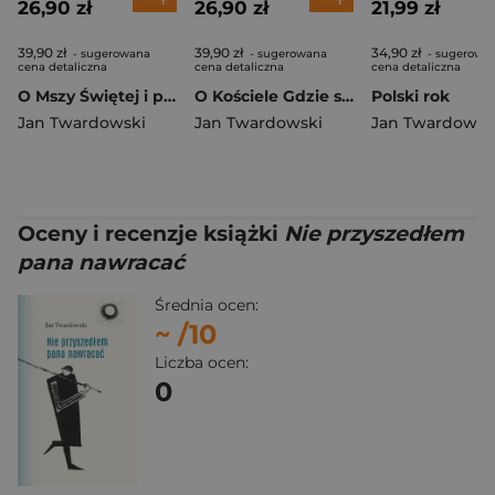
26,90 zł
26,90 zł
21,99 zł
39,90 zł
39,90 zł
34,90 zł
- sugerowana
- sugerowana
- sugerowa
cena detaliczna
cena detaliczna
cena detaliczna
O Mszy Świętej i pierwszej Komunii Jak się spotkać z Panem Bogiem?
O Kościele Gdzie się spotkać z Panem Bogiem?
Polski rok
Jan Twardowski
Jan Twardowski
Jan Twardowsk
Oceny i recenzje książki
Nie przyszedłem
pana nawracać
Średnia ocen:
~
/10
Liczba ocen:
0