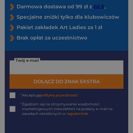
Darmowa dostawa od 99 zł z
Specjalne zniżki tylko dla klubowiczów
Pakiet zakładek Art Ladies za 1 zł
Brak opłat za uczestnictwo
Twój e-mail
DOŁĄCZ DO ZNAK EKSTRA
*
Akceptuję
politykę prywatności
*
Zgadzam się na otrzymywanie wiadomości
marketingowych (newsletter) na podany
e-mail
na
zasadach określonych w
regulaminie
.