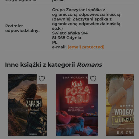
Grupa Zaczytani spółka z
ograniczoną odpowiedzialnością
(dawniej: Zaczytani spółka z
ograniczoną odpowiedzialnością
Podmiot
sp.k.)
odpowiedzialny:
Świętojańska 9/4
81-368 Gdynia
PL
e-mail:
[email protected]
Inne książki z kategorii
Romans