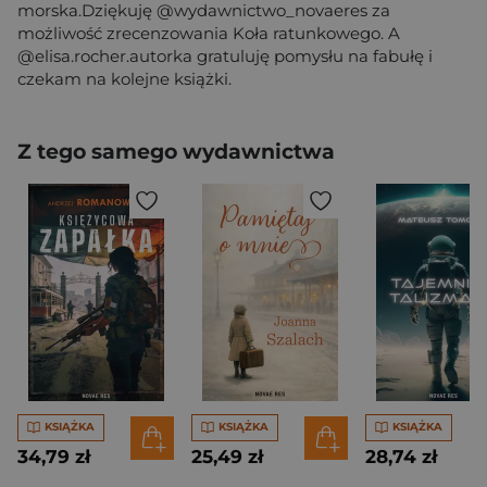
morska.Dziękuję @wydawnictwo_novaeres za
możliwość zrecenzowania Koła ratunkowego. A
@elisa.rocher.autorka gratuluję pomysłu na fabułę i
czekam na kolejne książki.
Z tego samego wydawnictwa
KSIĄŻKA
KSIĄŻKA
KSIĄŻKA
34,79 zł
25,49 zł
28,74 zł