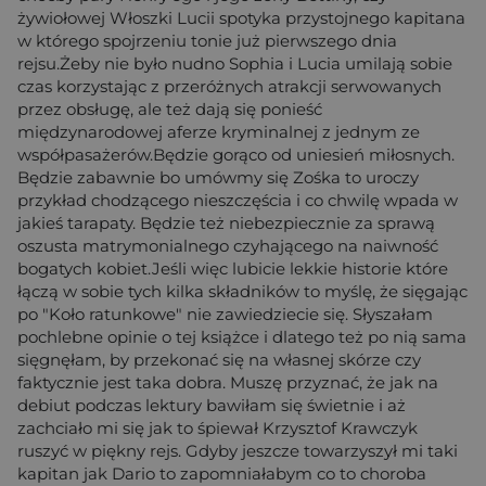
żywiołowej Włoszki Lucii spotyka przystojnego kapitana
w którego spojrzeniu tonie już pierwszego dnia
rejsu.Żeby nie było nudno Sophia i Lucia umilają sobie
czas korzystając z przeróżnych atrakcji serwowanych
przez obsługę, ale też dają się ponieść
międzynarodowej aferze kryminalnej z jednym ze
współpasażerów.Będzie gorąco od uniesień miłosnych.
Będzie zabawnie bo umówmy się Zośka to uroczy
przykład chodzącego nieszczęścia i co chwilę wpada w
jakieś tarapaty. Będzie też niebezpiecznie za sprawą
oszusta matrymonialnego czyhającego na naiwność
bogatych kobiet.Jeśli więc lubicie lekkie historie które
łączą w sobie tych kilka składników to myślę, że sięgając
po "Koło ratunkowe" nie zawiedziecie się. Słyszałam
pochlebne opinie o tej książce i dlatego też po nią sama
sięgnęłam, by przekonać się na własnej skórze czy
faktycznie jest taka dobra. Muszę przyznać, że jak na
debiut podczas lektury bawiłam się świetnie i aż
zachciało mi się jak to śpiewał Krzysztof Krawczyk
ruszyć w piękny rejs. Gdyby jeszcze towarzyszył mi taki
kapitan jak Dario to zapomniałabym co to choroba