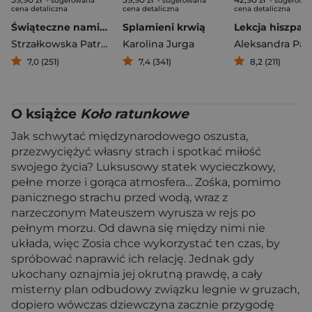
- sugerowana
- sugerowana
- sugerowa
cena detaliczna
cena detaliczna
cena detaliczna
Świąteczne namiętności
Splamieni krwią
Strzałkowska Patryc
Karolina Jurga
Aleksandra Pak
7,0 (251)
7,4 (341)
8,2 (211)
O książce
Koło ratunkowe
Jak schwytać międzynarodowego oszusta,
przezwyciężyć własny strach i spotkać miłość
swojego życia? Luksusowy statek wycieczkowy,
pełne morze i gorąca atmosfera… Zośka, pomimo
panicznego strachu przed wodą, wraz z
narzeczonym Mateuszem wyrusza w rejs po
pełnym morzu. Od dawna się między nimi nie
układa, więc Zosia chce wykorzystać ten czas, by
spróbować naprawić ich relację. Jednak gdy
ukochany oznajmia jej okrutną prawdę, a cały
misterny plan odbudowy związku legnie w gruzach,
dopiero wówczas dziewczyna zacznie przygodę