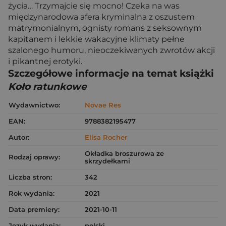
życia… Trzymajcie się mocno! Czeka na was
międzynarodowa afera kryminalna z oszustem
matrymonialnym, ognisty romans z seksownym
kapitanem i lekkie wakacyjne klimaty pełne
szalonego humoru, nieoczekiwanych zwrotów akcji
i pikantnej erotyki.
Szczegółowe informacje na temat książki
Koło ratunkowe
Wydawnictwo:
Novae Res
EAN:
9788382195477
Autor:
Elisa Rocher
Okładka broszurowa ze
Rodzaj oprawy:
skrzydełkami
Liczba stron:
342
Rok wydania:
2021
Data premiery:
2021-10-11
Język wydania:
polski