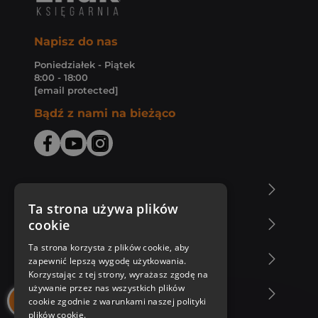
Napisz do nas
Poniedziałek - Piątek
8:00 - 18:00
[email protected]
Bądź z nami na bieżąco
O Księgarni Znak
Ta strona używa plików
cookie
Zakupy u nas
Ta strona korzysta z plików cookie, aby
Nasza oferta
zapewnić lepszą wygodę użytkowania.
Korzystając z tej strony, wyrażasz zgodę na
używanie przez nas wszystkich plików
Nasi autorzy
cookie zgodnie z warunkami naszej polityki
plików cookie.