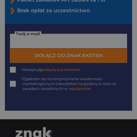
Brak opłat za uczestnictwo
Twój e-mail
DOŁĄCZ DO ZNAK EKSTRA
*
Akceptuję
politykę prywatności
*
Zgadzam się na otrzymywanie wiadomości
marketingowych (newsletter) na podany
e-mail
na
zasadach określonych w
regulaminie
.