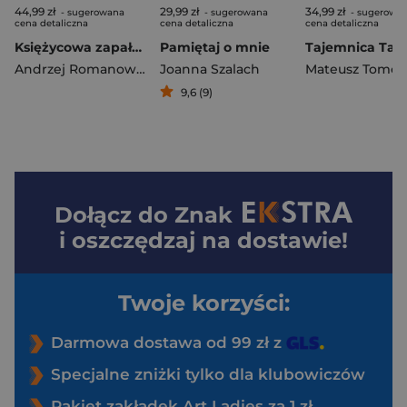
44,99 zł
29,99 zł
34,99 zł
- sugerowana
- sugerowana
- sugerowa
cena detaliczna
cena detaliczna
cena detaliczna
Księżycowa zapałka
Pamiętaj o mnie
Andrzej Romanowski
Joanna Szalach
Mateusz Tomcz
9,6 (9)
Dołącz do
Znak
i oszczędzaj na dostawie!
Twoje korzyści:
Darmowa dostawa od 99 zł z
Specjalne zniżki tylko dla klubowiczów
Pakiet zakładek Art Ladies za 1 zł