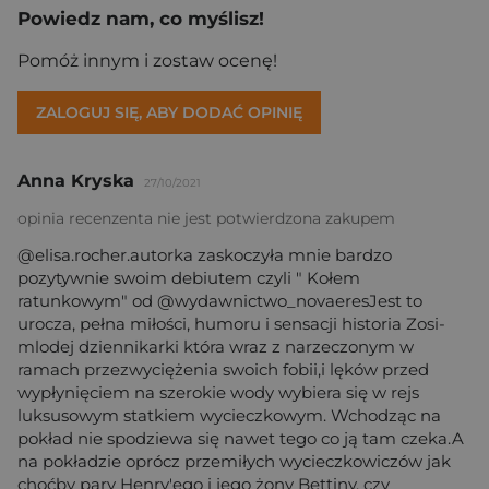
Powiedz nam, co myślisz!
Pomóż innym i zostaw ocenę!
ZALOGUJ SIĘ, ABY DODAĆ OPINIĘ
Anna Kryska
27/10/2021
opinia recenzenta nie jest potwierdzona zakupem
@elisa.rocher.autorka zaskoczyła mnie bardzo
pozytywnie swoim debiutem czyli " Kołem
ratunkowym" od @wydawnictwo_novaeresJest to
urocza, pełna miłości, humoru i sensacji historia Zosi-
mlodej dziennikarki która wraz z narzeczonym w
ramach przezwyciężenia swoich fobii,i lęków przed
wypłynięciem na szerokie wody wybiera się w rejs
luksusowym statkiem wycieczkowym. Wchodząc na
pokład nie spodziewa się nawet tego co ją tam czeka.A
na pokładzie oprócz przemiłych wycieczkowiczów jak
choćby pary Henry'ego i jego żony Bettiny, czy