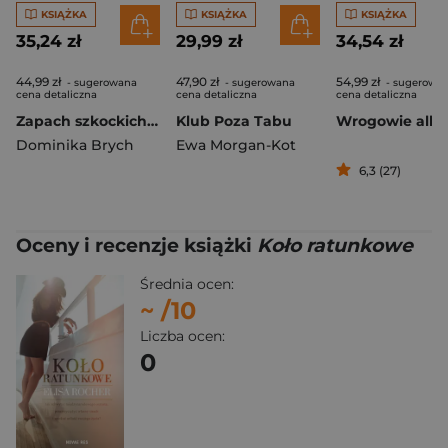
KSIĄŻKA
KSIĄŻKA
KSIĄŻKA
35,24 zł
29,99 zł
34,54 zł
44,99 zł
47,90 zł
54,99 zł
- sugerowana
- sugerowana
- sugerowa
cena detaliczna
cena detaliczna
cena detaliczna
Zapach szkockich nocy
Klub Poza Tabu
Dominika Brych
Ewa Morgan-Kot
6,3 (27)
Oceny i recenzje książki
Koło ratunkowe
Średnia ocen:
~
/10
Liczba ocen:
0