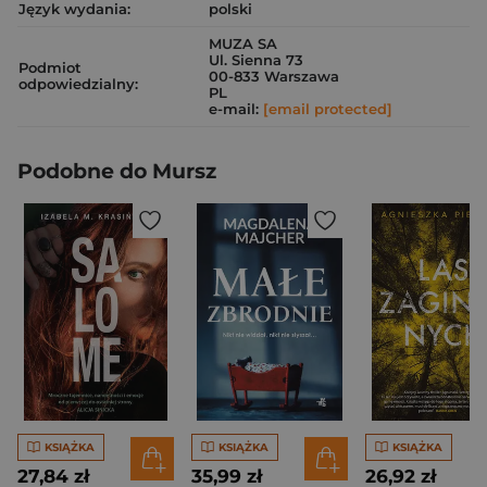
Język wydania:
polski
MUZA SA
Ul. Sienna 73
Podmiot
00-833 Warszawa
odpowiedzialny:
PL
e-mail:
[email protected]
Podobne do Mursz
KSIĄŻKA
KSIĄŻKA
KSIĄŻKA
27,84 zł
35,99 zł
26,92 zł