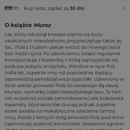
Kup teraz, zapłać za
30 dni
O książce
Mursz
Las, który odcisnął krwawe piętno na życiu
okolicznych mieszkańców, przypieczętuje także jej
los… Pola z trudem usiłuje wrócić do nowego życia
bez męża i syna. Po zakończeniu terapii regularnie
koresponduje z Kasandrą, z którą zaprzyjaźniła się
podczas pobytu w szpitalu. Wkrótce w ręce Poli
trafia list, zupełnie inny niż poprzednie, będący
zapowiedzią samobójstwa przyjaciółki. Ujawniony w
liście sekret prowadzi Polę do owianego złą sławą
Murszu, wymarłej części kaszubskiego lasu. To tam
rok wcześniej została zamordowana Lara, koleżanka
Kasandry. Wyznania Kas rzucają jednak zupełnie
nowe światło na makabryczne zdarzenia tamtej
nocy. Każda z leśnych dróg prowadzi Polę pod drzwi
tajemniczej spalonej leśniczówki. Strawiona ogniem