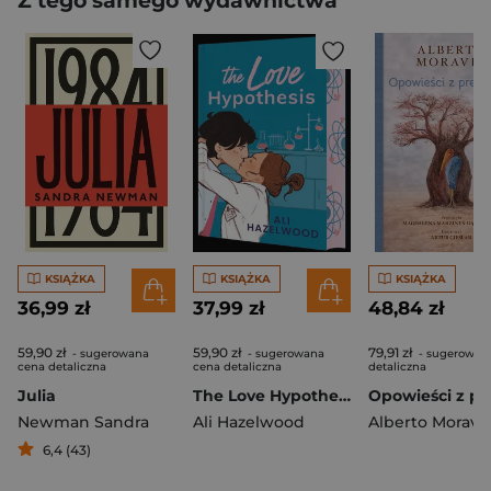
Z tego samego wydawnictwa
KSIĄŻKA
KSIĄŻKA
KSIĄŻKA
36,99 zł
37,99 zł
48,84 zł
59,90 zł
59,90 zł
79,91 zł
- sugerowana
- sugerowana
- sugerowan
cena detaliczna
cena detaliczna
detaliczna
Julia
The Love Hypothesis (barwione brzegi)
Newman Sandra
Ali Hazelwood
Alberto Moravi
6,4 (43)