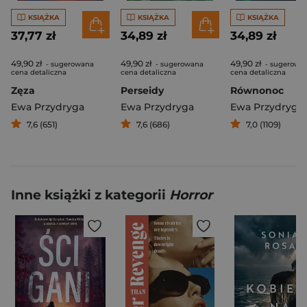
KSIĄŻKA
KSIĄŻKA
KSIĄŻKA
37,77 zł
34,89 zł
34,89 zł
49,90 zł
49,90 zł
49,90 zł
- sugerowana
- sugerowana
- sugerowa
cena detaliczna
cena detaliczna
cena detaliczna
Zęza
Perseidy
Równonoc
Ewa Przydryga
Ewa Przydryga
Ewa Przydryga
7,6 (651)
7,6 (686)
7,0 (1109)
Inne książki z kategorii
Horror