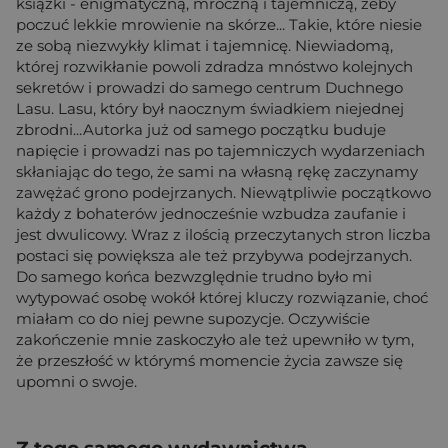
książki - enigmatyczną, mroczną i tajemniczą, żeby
poczuć lekkie mrowienie na skórze... Takie, które niesie
ze sobą niezwykły klimat i tajemnicę. Niewiadomą,
której rozwikłanie powoli zdradza mnóstwo kolejnych
sekretów i prowadzi do samego centrum Duchnego
Lasu. Lasu, który był naocznym świadkiem niejednej
zbrodni...Autorka już od samego początku buduje
napięcie i prowadzi nas po tajemniczych wydarzeniach
skłaniając do tego, że sami na własną rękę zaczynamy
zawężać grono podejrzanych. Niewątpliwie początkowo
każdy z bohaterów jednocześnie wzbudza zaufanie i
jest dwulicowy. Wraz z ilością przeczytanych stron liczba
postaci się powiększa ale też przybywa podejrzanych.
Do samego końca bezwzględnie trudno było mi
wytypować osobę wokół której kluczy rozwiązanie, choć
miałam co do niej pewne supozycje. Oczywiście
zakończenie mnie zaskoczyło ale też upewniło w tym,
że przeszłość w którymś momencie życia zawsze się
upomni o swoje.