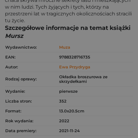
chata skrywa mroczne sekrety lasu i mieszkających
w nim ludzi. Tych żyjących i tych, którzy na
przestrzeni lat w tragicznych okolicznościach stracili
tu życie.
Szczegółowe informacje na temat książki
Mursz
Wydawnictwo:
Muza
EAN:
9788328716735
Autor:
Ewa Przydryga
Okładka broszurowa ze
Rodzaj oprawy:
skrzydełkami
Wydanie:
pierwsze
Liczba stron:
352
Format:
13.0x20.5cm
Rok wydania:
2022
Data premiery:
2021-11-24