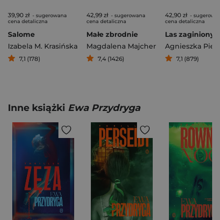
39,90 zł
42,99 zł
42,90 zł
- sugerowana
- sugerowana
- sugerowa
cena detaliczna
cena detaliczna
cena detaliczna
Salome
Małe zbrodnie
Las zaginionyc
Izabela M. Krasińska
Magdalena Majcher
Agnieszka Piet
7,1 (178)
7,4 (1426)
7,1 (879)
Inne książki
Ewa Przydryga