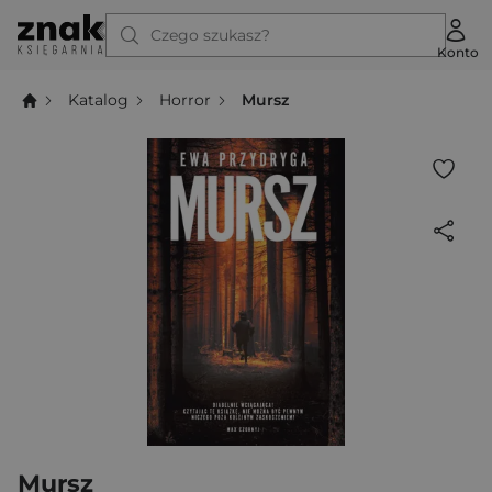
Czego szukasz?
Konto
Katalog
Horror
Mursz
Mursz