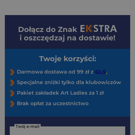
Dołącz do
Znak
i oszczędzaj na dostawie!
Twoje korzyści:
Darmowa dostawa od 99 zł z
Specjalne zniżki tylko dla klubowiczów
Pakiet zakładek Art Ladies za 1 zł
Brak opłat za uczestnictwo
Twój e-mail