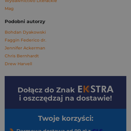
Wydawnictwo Literackie
Mag
Podobni autorzy
Bohdan Dyakowski
Faggin Federico dr.
Jennifer Ackerman
Chris Bernhardt
Drew Harvell
Dołącz do
Znak
i oszczędzaj na dostawie!
Twoje korzyści: