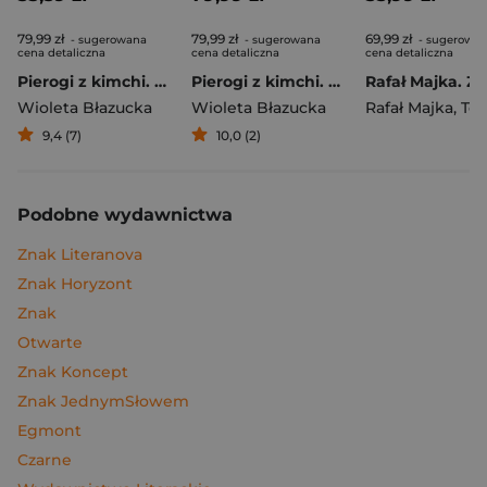
79,99 zł
79,99 zł
69,99 zł
- sugerowana
- sugerowana
- sugerowa
cena detaliczna
cena detaliczna
cena detaliczna
Pierogi z kimchi. Moje ulubione azjatyckie przepisy
Pierogi z kimchi. Moje ulubione azjatyckie przepisy - książka z autografem
Wioleta Błazucka
Wioleta Błazucka
Rafał Majka
,
Tomasz 
9,4 (7)
10,0 (2)
Podobne wydawnictwa
Znak Literanova
Znak Horyzont
Znak
Otwarte
Znak Koncept
Znak JednymSłowem
Egmont
Czarne