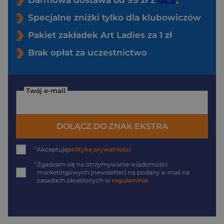
Darmowa dostawa od 99 zł z
Specjalne zniżki tylko dla klubowiczów
Pakiet zakładek Art Ladies za 1 zł
Brak opłat za uczestnictwo
Twój e-mail
DOŁĄCZ DO ZNAK EKSTRA
*
Akceptuję
politykę prywatności
*
Zgadzam się na otrzymywanie wiadomości
marketingowych (newsletter) na podany
e-mail
na
zasadach określonych w
regulaminie
.