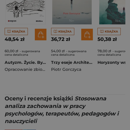
KSIĄŻKA
KSIĄŻKA
KSIĄŻKA
48,54 zł
36,72 zł
50,38 zł
60,00 zł
54,00 zł
78,00 zł
- sugerowana
- sugerowana
- sugerowa
cena detaliczna
cena detaliczna
cena detaliczna
Autyzm. Życie. Bycie w spektrum. Implikacje teoretyczno-praktyczne
Trzy eseje Architektura psyche Symetria i symetria złamana psyche Holden i Phoebe
Opracowanie zbiowowe
Piotr Gorczyca
Oceny i recenzje książki
Stosowana
analiza zachowania w pracy
psychologów, terapeutów, pedagogów i
nauczycieli