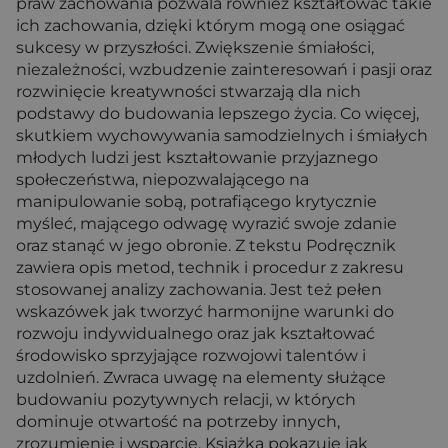
praw zachowania pozwala również kształtować takie
ich zachowania, dzięki którym mogą one osiągać
sukcesy w przyszłości. Zwiększenie śmiałości,
niezależności, wzbudzenie zainteresowań i pasji oraz
rozwinięcie kreatywności stwarzają dla nich
podstawy do budowania lepszego życia. Co więcej,
skutkiem wychowywania samodzielnych i śmiałych
młodych ludzi jest kształtowanie przyjaznego
społeczeństwa, niepozwalającego na
manipulowanie sobą, potrafiącego krytycznie
myśleć, mającego odwagę wyrazić swoje zdanie
oraz stanąć w jego obronie. Z tekstu Podręcznik
zawiera opis metod, technik i procedur z zakresu
stosowanej analizy zachowania. Jest też pełen
wskazówek jak tworzyć harmonijne warunki do
rozwoju indywidualnego oraz jak kształtować
środowisko sprzyjające rozwojowi talentów i
uzdolnień. Zwraca uwagę na elementy służące
budowaniu pozytywnych relacji, w których
dominuje otwartość na potrzeby innych,
zrozumienie i wsparcie. Książka pokazuje jak