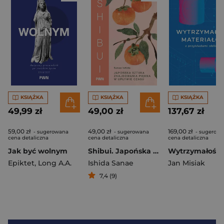
KSIĄŻKA
KSIĄŻKA
KSIĄŻKA
49,99 zł
49,00 zł
137,67 zł
59,00 zł
49,00 zł
169,00 zł
- sugerowana
- sugerowana
- sugerow
cena detaliczna
cena detaliczna
cena detaliczna
Jak być wolnym
Shibui. Japońska sztuka znajdowania piękna w upływie czasu
Epiktet
,
Long A.A.
Ishida Sanae
Jan Misiak
7,4 (9)