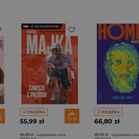
KSIĄŻKA
KSIĄŻKA
55,99 zł
66,80 zł
69,99 zł
99,99 zł
- sugerowana cena
- sugerowana cen
detaliczna
detaliczna