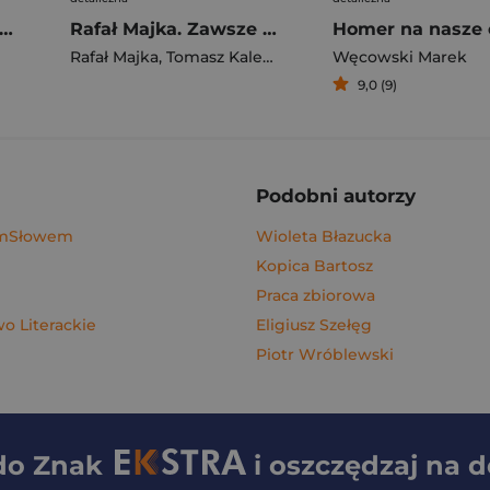
gi z kimchi. Moje ulubione azjatyckie przepisy - książka z autografem
Rafał Majka. Zawsze z przodu. Rozmawia Tomasz Kalemba - książka z autografem
Homer na nasze 
Rafał Majka
,
Tomasz Kalemba
Węcowski Marek
9,0 (9)
Podobni autorzy
ymSłowem
Wioleta Błazucka
Kopica Bartosz
Praca zbiorowa
 Literackie
Eligiusz Szełęg
Piotr Wróblewski
 do
Znak
i oszczędzaj na 