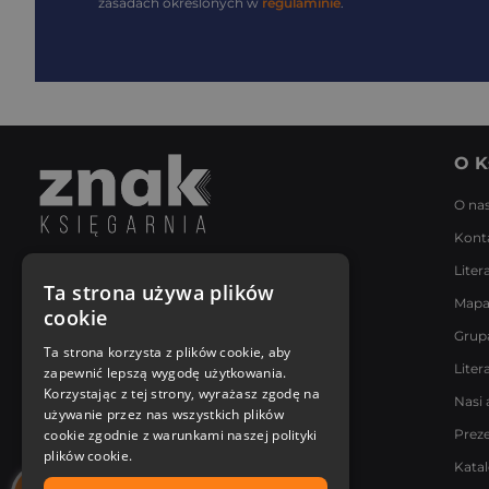
zasadach określonych w
regulaminie
.
O K
O na
Kont
Liter
Napisz do nas
Ta strona używa plików
Mapa
Poniedziałek - Piątek
cookie
8:00 - 18:00
Grup
[email protected]
Ta strona korzysta z plików cookie, aby
Liter
zapewnić lepszą wygodę użytkowania.
Bądź z nami na bieżąco
Korzystając z tej strony, wyrażasz zgodę na
Nasi 
używanie przez nas wszystkich plików
cookie zgodnie z warunkami naszej polityki
Prez
plików cookie.
Kata