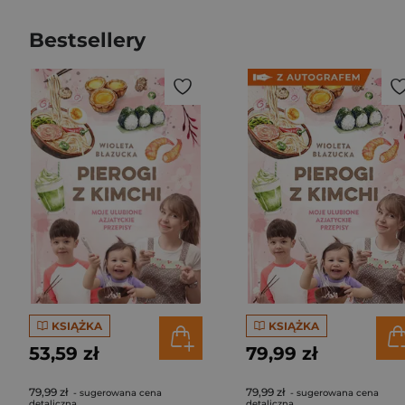
Bestsellery
KSIĄŻKA
KSIĄŻKA
53,59 zł
79,99 zł
79,99 zł
79,99 zł
- sugerowana cena
- sugerowana cena
detaliczna
detaliczna