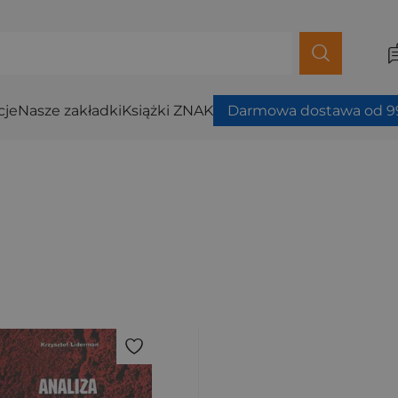
cje
Nasze zakładki
Książki ZNAK
Darmowa dostawa od 99