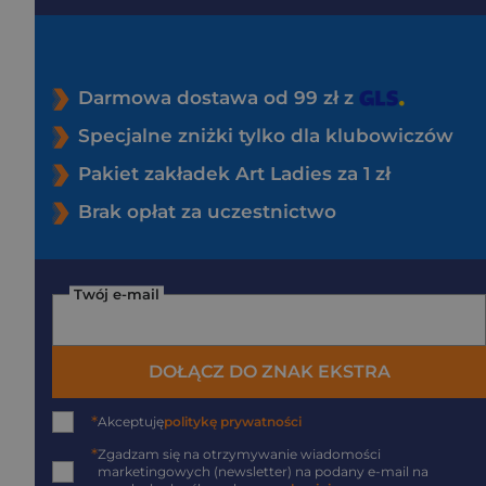
Darmowa dostawa od 99 zł z
Specjalne zniżki tylko dla klubowiczów
Pakiet zakładek Art Ladies za 1 zł
Brak opłat za uczestnictwo
Twój e-mail
DOŁĄCZ DO ZNAK EKSTRA
*
Akceptuję
politykę prywatności
*
Zgadzam się na otrzymywanie wiadomości
marketingowych (newsletter) na podany
e-mail
na