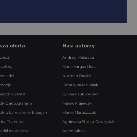
sza oferta
Nasi autorzy
ości
Andrzej Maleszka
sellery
Mario Vargas Llosa
owiedzi
Norman Davies
mocje
Katarzyna Michalak
sięcznik ZNAK
Sylwia Czubkowska
ążki z autografami
Marek Krajewski
ążki z barwionymi brzegami
Marek Maruszczak
 ks. Tischnera
Agnieszka Stążka-Gawrysiak
ładki do książek
Adam Mirek