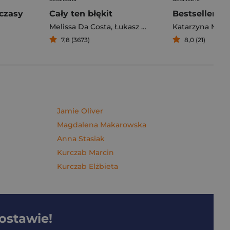
czasy
Cały ten błękit
Bestseller. S
Melissa Da Costa
,
Łukasz Müller
Katarzyna Mich
7,8 (3673)
8,0 (21)
Jamie Oliver
Magdalena Makarowska
Anna Stasiak
Kurczab Marcin
Kurczab Elżbieta
dostawie!