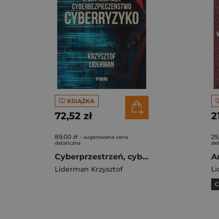
KSIĄŻKA
72,52 zł
2
89,00 zł
29
- sugerowana cena
detaliczna
det
Cyberprzestrzeń, cyberbezpieczeństwo, cyberryzyko
Liderman Krzysztof
Li
C