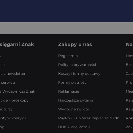
sięgarni Znak
Zakupy u nas
Na
s
Regulamin
Now
akt
Polityka prywatności
Best
acki newsletter
Koszty i formy dostawy
Zap
 serwisu
Formy płatności
Pro
a Wydawnicza Znak
Reklamacje
Mie
ackie Horoskopy
Najczęstsze pytania
Ksi
autorzy
Wygodne zwroty
Ksi
enty w koszyku
PayPo - Kup teraz, zapłać za 30 dni
Rok
log
BLIK Płacę Później
Zak