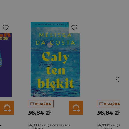
KSIĄŻKA
KSIĄŻKA
36,84 zł
36,84 zł
54,99 zł
54,99 zł
a
- sugerowana cena
- sugerowa
detaliczna
detaliczna