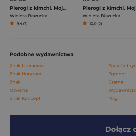
Pierogi z kimchi. Moje ulubione azjatyckie przepisy
Piero
Wioleta Błazucka
Wioleta Błazucka
9,4 (7)
10,0 (2)
Podobne wydawnictwa
Znak Literanova
Znak Jedn
Znak Horyzont
Egmont
Znak
Czarne
Otwarte
Wydawnictwo
Znak Koncept
Mag
Dołącz