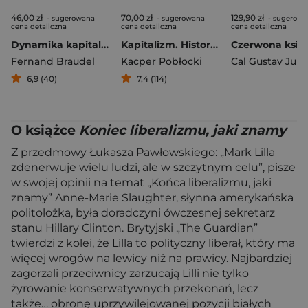
46,00 zł
70,00 zł
129,90 zł
- sugerowana
- sugerowana
- sugerowa
cena detaliczna
cena detaliczna
cena detaliczna
Dynamika kapitalizmu
Kapitalizm. Historia krótkiego trwania
Czerwona księ
Fernand Braudel
Kacper Pobłocki
Cal Gustav Jun
6,9 (40)
7,4 (114)
O książce
Koniec liberalizmu, jaki znamy
Z przedmowy Łukasza Pawłowskiego: „Mark Lilla
zdenerwuje wielu ludzi, ale w szczytnym celu”, pisze
w swojej opinii na temat „Końca liberalizmu, jaki
znamy” Anne-Marie Slaughter, słynna amerykańska
politolożka, była doradczyni ówczesnej sekretarz
stanu Hillary Clinton. Brytyjski „The Guardian”
twierdzi z kolei, że Lilla to polityczny liberał, który ma
więcej wrogów na lewicy niż na prawicy. Najbardziej
zagorzali przeciwnicy zarzucają Lilli nie tylko
żyrowanie konserwatywnych przekonań, lecz
także… obronę uprzywilejowanej pozycji białych