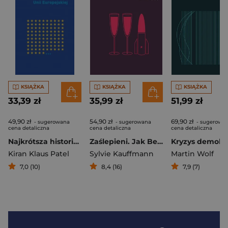
KSIĄŻKA
KSIĄŻKA
KSIĄŻKA
33,39 zł
35,99 zł
51,99 zł
49,90 zł
54,90 zł
69,90 zł
- sugerowana
- sugerowana
- sugerowa
cena detaliczna
cena detaliczna
cena detaliczna
Najkrótsza historia Unii Europejskiej
Zaślepieni. Jak Berlin i Paryż dały Rosji wolną rękę
Kiran Klaus Patel
Sylvie Kauffmann
Martin Wolf
7,0 (10)
8,4 (16)
7,9 (7)