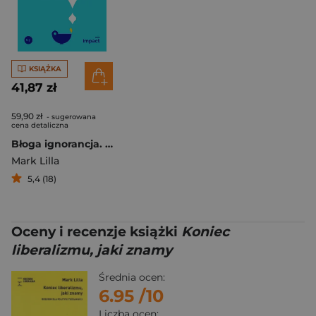
KSIĄŻKA
41,87 zł
59,90 zł
- sugerowana
cena detaliczna
Błoga ignorancja. O tych, co wolą nie wiedzieć.
Mark Lilla
5,4 (18)
Oceny i recenzje książki
Koniec
liberalizmu, jaki znamy
Średnia ocen:
6.95
/10
Liczba ocen: