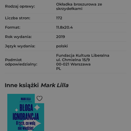
Okładka broszurowa ze
Rodzaj oprawy:
skrzydełkami
Liczba stron:
172
Format:
11.8x20.4
Rok wydania:
2019
Język wydania:
polski
Fundacja Kultura Liberalna
Podmiot
ul. Chmielna 15/9
odpowiedzialny:
00-021 Warszawa
PL
Inne książki
Mark Lilla