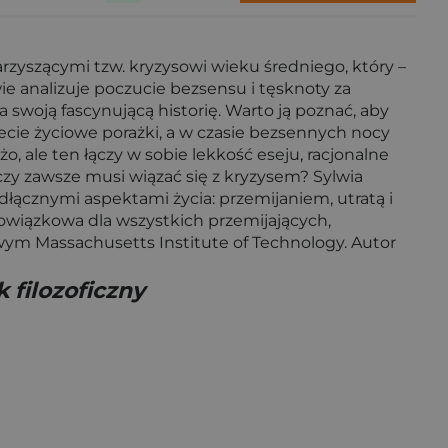
rzyszącymi tzw. kryzysowi wieku średniego, który –
e analizuje poczucie bezsensu i tęsknoty za
 swoją fascynującą historię. Warto ją poznać, aby
jecie życiowe porażki, a w czasie bezsennych nocy
o, ale ten łączy w sobie lekkość eseju, racjonalne
i czy zawsze musi wiązać się z kryzysem? Sylwia
eodłącznymi aspektami życia: przemijaniem, utratą i
 obowiązkowa dla wszystkich przemijających,
żowym Massachusetts Institute of Technology. Autor
 filozoficzny