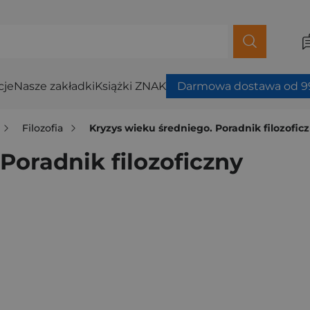
cje
Nasze zakładki
Książki ZNAK
Darmowa dostawa od 99
Filozofia
Kryzys wieku średniego. Poradnik filozofic
Poradnik filozoficzny