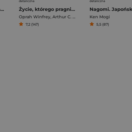
detaliczna
detaliczna
Niezależność finansowa i emocjonalna dla kobiet
Życie, którego pragniesz. Sztuka i nauka sięgania po szczęście
Oprah Winfrey
,
Arthur C. Brooks
Ken Mogi
7,2 (147)
5,5 (87)