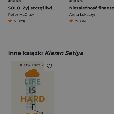
detaliczna
detaliczna
SOLO. Żyj szczęśliwie własnym życiem
Peter McGraw
Anna Łukaszyn
5,6 (70)
7,8 (36)
Inne książki
Kieran Setiya