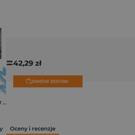
=
42,29 zł
ZAMÓW ZESTAW
Pakiet zakładek ART Monet
y
Oceny i recenzje