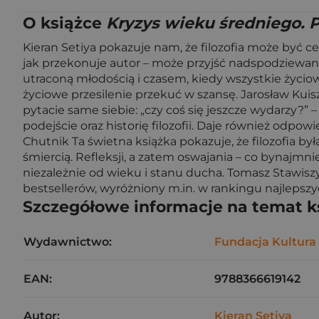
O książce
Kryzys wieku średniego. P
Kieran Setiya pokazuje nam, że filozofia może być 
jak przekonuje autor – może przyjść nadspodziewan
utraconą młodością i czasem, kiedy wszystkie życiow
życiowe przesilenie przekuć w szansę. Jarosław Kuisz
pytacie same siebie: „czy coś się jeszcze wydarzy?” –
podejście oraz historię filozofii. Daje również odpow
Chutnik Ta świetna książka pokazuje, że filozofia by
śmiercią. Refleksji, a zatem oswajania – co bynajmni
niezależnie od wieku i stanu ducha. Tomasz Stawiszy
bestsellerów, wyróżniony m.in. w rankingu najlepsz
Szczegółowe informacje na temat k
Wydawnictwo:
Fundacja Kultura
EAN:
9788366619142
Autor:
Kieran Setiya