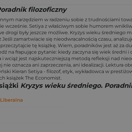
oradnik filozoficzny
cennym narzędziem w radzeniu sobie z trudnościami towa
ie wcześnie. Setiya z właściwym sobie humorem wnikliwi
e drogi były jeszcze możliwe. Kryzys wieku średniego ma
 Jeśli zamartwiacie się nieodwracalnością czasu, analizu
 przeczytajcie tę książkę. Wiem, poradników jest aż za duż
iedź na frapujące pytanie: kiedy zaczyna się wiek średni 
ła i wciąż jest najskuteczniejszą metodą refleksji nad ni
ej nie oznacza ani zaprzeczenia, ani idealizacji. Lektura
ński Kieran Setiya - filozof, etyk, wykładowca w presti
ych książek The Economist.
siążki
Kryzys wieku średniego. Poradnik
 Liberalna