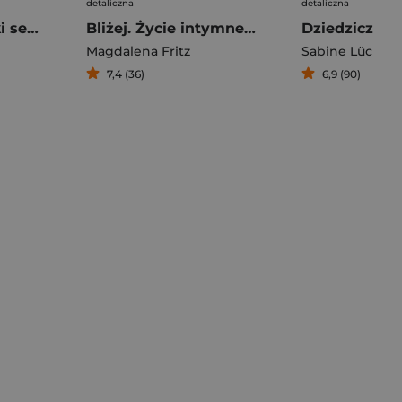
detaliczna
detaliczna
Nagomi. Japoński sekret życia w harmonii
Bliżej. Życie intymne bez presji i w zgodzie ze sobą
Magdalena Fritz
Sabine Lück
7,4 (36)
6,9 (90)