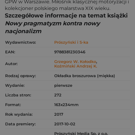
GPW w Warszawie. Miłośnik klasycznej motoryzacji i
kolekcjoner polskiego malarstwa XIX wieku.
Szczegółowe informacje na temat książki
Nowy pragmatyzm kontra nowy
nacjonalizm
Wydawnictwo:
Prószyński i S-ka
EAN:
9788381230346
Grzegorz W. Kołodko
,
Autor:
Koźmiński Andrzej K.
Rodzaj oprawy:
Okładka broszurowa (miękka)
Wydanie:
pierwsze
Liczba stron:
272
Format:
163x234mm
Rok wydania:
2017
Data premiery:
2017-10-02
Prószyński Media Sp. z o.o.