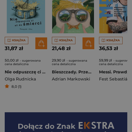
KSIĄŻKA
KSIĄŻKA
KSIĄŻKA
31,87 zł
21,48 zł
36,53 zł
50,00 zł
29,90 zł
59,99 zł
- sugerowana
- sugerowana
- sugerowa
cena detaliczna
cena detaliczna
cena detaliczna
Nie odpuszczę ci aż do śmierci
Bieszczady. Przewodnik dla małych i dużych odkrywców
Olga Rudnicka
Adrian Markowski
Fest Sebastián
8,0 (1)
Dołącz do
Znak