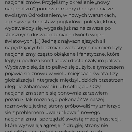
nacjonalizmów. Przyjęliśmy określenie „nowy
nacjonalizm”, ponieważ mamy do czynienia ze
swoistym Odrodzeniem, w nowych warunkach,
agresywnych postaw, poglądów i polityki, która,
wydawałoby się, wygasła już raz na zawsze po
strasznych doświadczeniach dwóch wojen
światowych. […] Jedną z najważniejszych sił
napędzających bezmiar ówczesnych cierpień były
nacjonalizmy, często obłąkane i fanatyczne, które
legły u podłoża konfliktów i dostarczały im paliwa.
Wydawało się, że to paliwo się zużyło, a tymczasem
pojawia się znowu w wielu miejscach świata. Czy
globalizacja i integracja międzyludzkich przestrzeni
ulegnie zahamowaniu lub cofnięciu? Czy
nacjonalizm stanie się ponownie zarzewiem
pożaru? Jak można go pokonać? W naszej
rozmowie z jednej strony próbowaliśmy zmierzyć
się z problemem uwarunkowań nowego
nacjonalizmu i sporządzić swoistą mapę frustracji,
które wyzwalają agresję. Z drugiej strony nie
unikaliśmy rozważań o palecie możliwych