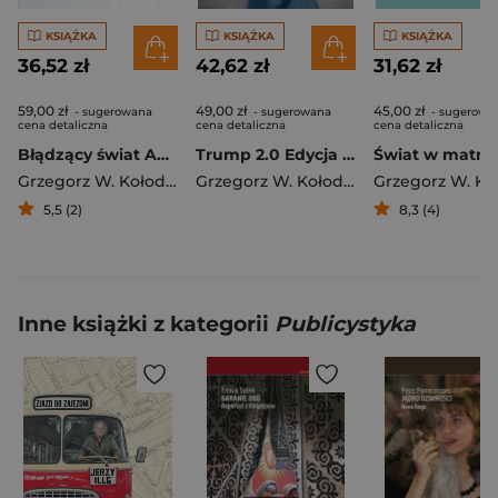
KSIĄŻKA
KSIĄŻKA
KSIĄŻKA
36,52 zł
42,62 zł
31,62 zł
59,00 zł
49,00 zł
45,00 zł
- sugerowana
- sugerowana
- sugerowa
cena detaliczna
cena detaliczna
cena detaliczna
Błądzący świat Absurd i rozsądek w ekonomii i polityce
Trump 2.0 Edycja limitowana z autografem
Grzegorz W. Kołodko
Grzegorz W. Kołodko
5,5 (2)
8,3 (4)
Inne książki z kategorii
Publicystyka