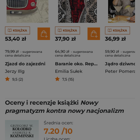
KSIĄŻKA
KSIĄŻKA
KSIĄŻKA
53,40 zł
37,90 zł
36,99 zł
79,99 zł
64,90 zł
59,90 zł
- sugerowana
- sugerowana
- sugerowa
cena detaliczna
cena detaliczna
cena detaliczna
Zjazd do zajezdni
Baranie oko. Reportaż z Kirgistanu
Jerzy Illg
Emilia Sułek
Peter Pomeran
9,5 (2)
7,5 (15)
Oceny i recenzje książki
Nowy
pragmatyzm kontra nowy nacjonalizm
Średnia ocen:
7.20
/10
Liczba ocen: