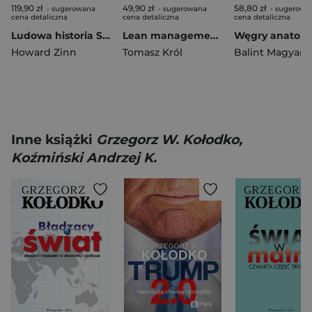
119,90 zł
49,90 zł
58,80 zł
- sugerowana
- sugerowana
- sugerowa
cena detaliczna
cena detaliczna
cena detaliczna
Ludowa historia Stanów Zjednoczonych. Od roku 1492 do dziś wyd. 2
Lean management po polsku. O dobrych i złych praktykach wyd. 2
Howard Zinn
Tomasz Król
Balint Magyar
Inne książki
Grzegorz W. Kołodko,
Koźmiński Andrzej K.