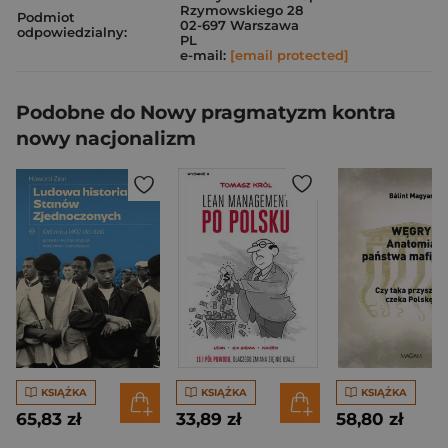
Rzymowskiego 28
Podmiot
02-697 Warszawa
odpowiedzialny:
PL
e-mail:
[email protected]
Podobne do Nowy pragmatyzm kontra
nowy nacjonalizm
KSIĄŻKA
KSIĄŻKA
KSIĄŻKA
65,83 zł
33,89 zł
58,80 zł