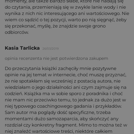
momenty, ale także bardzo słabe, które nie nadają się
do czytania, przemieniają się w zwykle lanie wody i nie
wynika z nich nic interesującego ani wartościowego. Nie
wiem co sądzić o tej pozycji, warto po nią sięgnąć, żeby
się przekonać, myślę, że znajdzie swoje grono
odbiorców.
Kasia Tarlicka
26/03/2019
opinia recenzenta nie jest potwierdzona zakupem
Do przeczytania książki zachęciły mnie pozytywne
opinie na jej temat w internecie, choć muszę przyznać,
że nie spotakłam się wcześniej z postacią autora, nie
wiedziałam o jego działalności ani czym zajmuje się na
codzień. Książka ma w sobie sporo z poradnika i choć
nie mam nic przeciwko temu, to jednak za dużo jest w
niej typowego coachingowego gadania i przykładów.
Sam autor ma poglądy dość specyficzne, trzeba
momentami dużo samozaparcia, aby skończyć any
rozdział czy konkretny fragment. Mimo to można też w
niej znaleźć wartościowe treści, niektóre całkiem