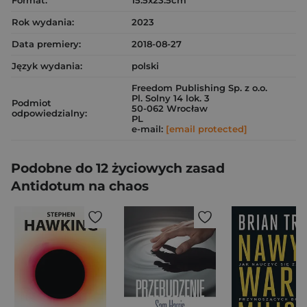
Format:
15.5x23.5cm
Rok wydania:
2023
Data premiery:
2018-08-27
Język wydania:
polski
Freedom Publishing Sp. z o.o.
Pl. Solny 14 lok. 3
Podmiot
50-062 Wrocław
odpowiedzialny:
PL
e-mail:
[email protected]
Podobne do 12 życiowych zasad
Antidotum na chaos