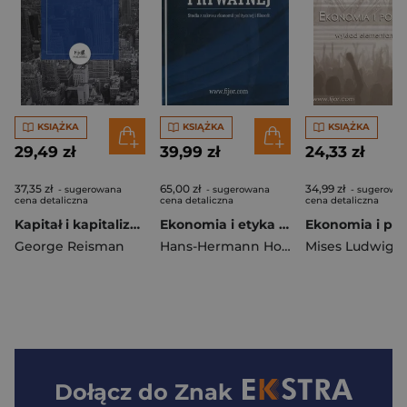
KSIĄŻKA
KSIĄŻKA
KSIĄŻKA
29,49 zł
39,99 zł
24,33 zł
37,35 zł
65,00 zł
34,99 zł
- sugerowana
- sugerowana
- sugerowa
cena detaliczna
cena detaliczna
cena detaliczna
Kapitał i kapitalizm XXI wieku czyli od błędnej teorii do destrukcyjnych reform Piketty'ego
Ekonomia i etyka własności prywatnej Studia z zakresu ekonomii politycznej i filozofii
George Reisman
Hans-Hermann Hoppe
Mises Ludwig 
Dołącz do
Znak