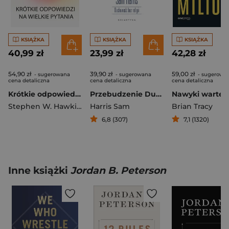
KSIĄŻKA
KSIĄŻKA
KSIĄŻKA
40,99 zł
23,99 zł
42,28 zł
54,90 zł
39,90 zł
59,00 zł
- sugerowana
- sugerowana
- sugerowa
cena detaliczna
cena detaliczna
cena detaliczna
Krótkie odpowiedzi na wielkie pytania
Przebudzenie Duchowość bez religii.
Stephen W. Hawking
Harris Sam
Brian Tracy
6,8 (307)
7,1 (1320)
Inne książki
Jordan B. Peterson