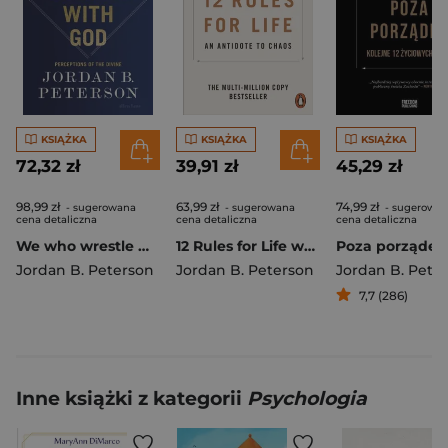
KSIĄŻKA
KSIĄŻKA
KSIĄŻKA
72,32 zł
39,91 zł
45,29 zł
98,99 zł
63,99 zł
74,99 zł
- sugerowana
- sugerowana
- sugerowa
cena detaliczna
cena detaliczna
cena detaliczna
We who wrestle with God wer. angielska
12 Rules for Life wer. angielska
Jordan B. Peterson
Jordan B. Peterson
Jordan B. Pete
7,7 (286)
Inne książki z kategorii
Psychologia