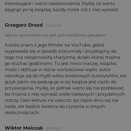
interesujące i warto zastanowienia. Myślę, że warto
sięgnąć po tę książkę, każdy może coś z niej wynieść.
Grzegorz Drozd
26/03/2019
opinia recenzenta nie jest potwierdzona zakupem
Autora znam z jego filmów na YouTube, gdzie
wypowada się w sposób zrozumiały i przystępny, do
tego ma neisamowitą charyzmę, dzięki której można
go sluchac godzinami. Tu jest nieco inaczej, książka,
może i obfituje w różne wartościowe wątki, autor
odwołuje się do myśli wielu światowych autorytetów, ale
język jakim się posługuje w tej książce jest ciężki do
przyswojenia, myślę, że jednak warto się nie poddawać,
bo mozna z niej wynieść wiele ciekawych i przydatnych
rzeczy. Jako lektura na wieczór, po ciężki dniu się nie
nada, ale będzie świetna do czytania w innych
okolicznościach.
Wiktor Malczak
26/03/2019