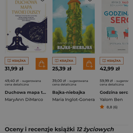
KSIĄŻKA
KSIĄŻKA
KSIĄŻKA
31,99 zł
25,39 zł
42,99 zł
49,40 zł
39,00 zł
59,99 zł
- sugerowana
- sugerowana
- sugerowa
cena detaliczna
cena detaliczna
cena detaliczna
Duchowa mapa twojej duszy. Medytacje i ćwiczenia, które wzmacniają intuicję, energię wewnętrzną i nawiązują kontakt z duchowymi przewodnikami
Bajka-niebajka
MaryAnn DiMarco
Maria Inglot-Gonera
Yalom Ben
8,8 (6)
Oceny i recenzje książki
12 życiowych