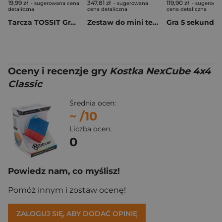
19,99 zł
347,81 zł
119,90 zł
- sugerowana cena
- sugerowana
- sugerowa
detaliczna
cena detaliczna
cena detaliczna
Tarcza TOSSIT Gra w obowiązki & Cornhole
Zestaw do mini tenisa Sunsport
Gra 5 sekund
Oceny i recenzje gry
Kostka NexCube 4x4
Classic
Średnia ocen:
~
/10
Liczba ocen:
0
Powiedz nam, co myślisz!
Pomóż innym i zostaw ocenę!
ZALOGUJ SIĘ, ABY DODAĆ OPINIĘ