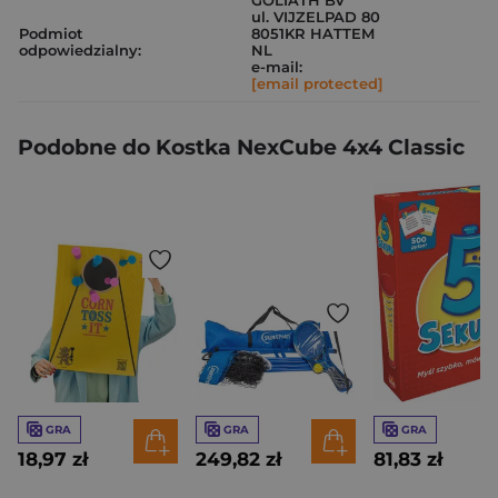
GOLIATH BV
ul. VIJZELPAD 80
Podmiot
8051KR HATTEM
odpowiedzialny:
NL
e-mail:
[email protected]
Podobne do Kostka NexCube 4x4 Classic
GRA
GRA
GRA
18,97 zł
249,82 zł
81,83 zł