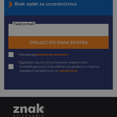
Brak opłat za uczestnictwo
Twój e-mail
DOŁĄCZ DO ZNAK EKSTRA
*
Akceptuję
politykę prywatności
*
Zgadzam się na otrzymywanie wiadomości
marketingowych (newsletter) na podany
e-mail
na
zasadach określonych w
regulaminie
.