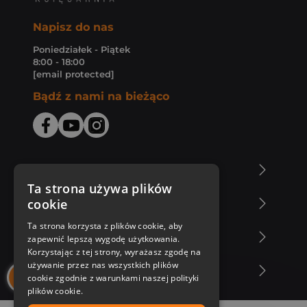
Napisz do nas
Poniedziałek - Piątek
8:00 - 18:00
[email protected]
Bądź z nami na bieżąco
O Księgarni Znak
Ta strona używa plików
cookie
Zakupy u nas
Ta strona korzysta z plików cookie, aby
Nasza oferta
zapewnić lepszą wygodę użytkowania.
Korzystając z tej strony, wyrażasz zgodę na
używanie przez nas wszystkich plików
Nasi autorzy
cookie zgodnie z warunkami naszej polityki
plików cookie.