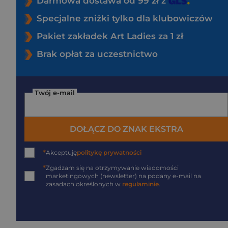
Darmowa dostawa od 99 zł z
Specjalne zniżki tylko dla klubowiczów
Pakiet zakładek Art Ladies za 1 zł
Brak opłat za uczestnictwo
Twój e-mail
DOŁĄCZ DO ZNAK EKSTRA
*
Akceptuję
politykę prywatności
*
Zgadzam się na otrzymywanie wiadomości
marketingowych (newsletter) na podany
e-mail
na
zasadach określonych w
regulaminie
.