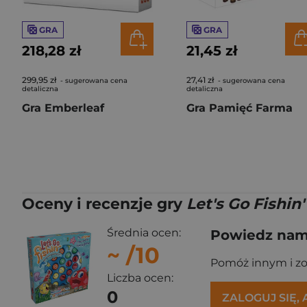
GRA
GRA
218,28 zł
21,45 zł
299,95 zł
27,41 zł
- sugerowana cena
- sugerowana cena
detaliczna
detaliczna
Gra Emberleaf
Gra Pamięć Farma
Oceny i recenzje gry
Let's Go Fishin'
Średnia ocen:
Powiedz nam,
~
/10
Pomóż innym i z
Liczba ocen:
0
ZALOGUJ SIĘ,