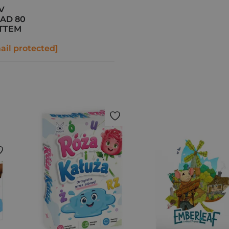
V
PAD 80
ATTEM
ail protected]