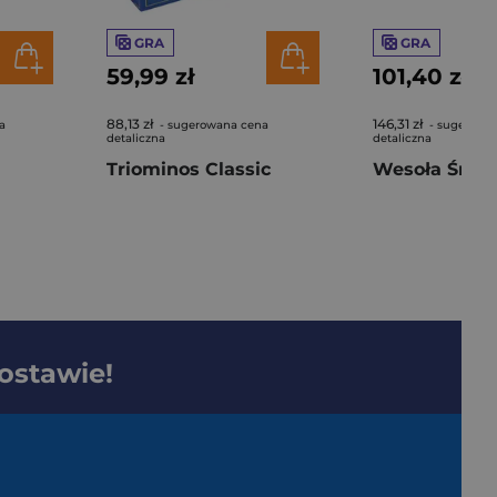
GRA
GRA
59,99 zł
101,40 zł
88,13 zł
146,31 zł
a
- sugerowana cena
- sugerowa
detaliczna
detaliczna
Triominos Classic
Wesoła Śmie
dostawie!