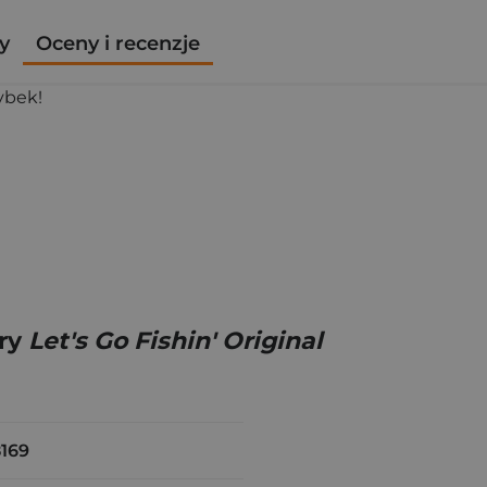
y
Oceny i recenzje
rybek!
gry
Let's Go Fishin' Original
169