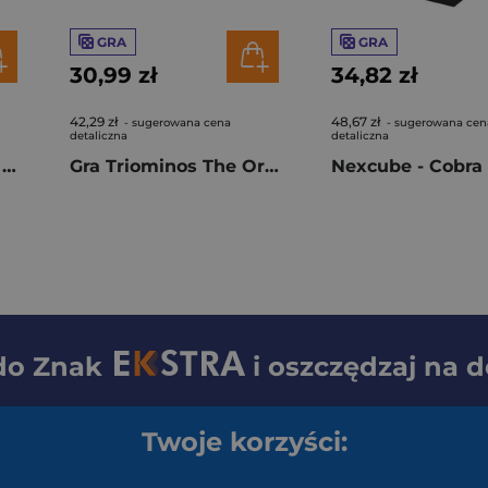
GRA
GRA
30,99 zł
34,82 zł
42,29 zł
48,67 zł
- sugerowana cena
- sugerowana cen
detaliczna
detaliczna
Kostka NexCube 3x3 Classic MoYu
Gra Triominos The Original Travel
Nexcube - Cobra
 do
Znak
i oszczędzaj na 
Twoje korzyści: