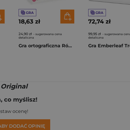
GRA
GRA
18,63 zł
72,74 zł
24,90 zł
99,95 zł
- sugerowana cena
- sugerowana cen
detaliczna
detaliczna
Gra ortograficzna Róża i Kałóża
 Original
 co myślisz!
ostaw ocenę!
 ABY DODAĆ OPINIĘ