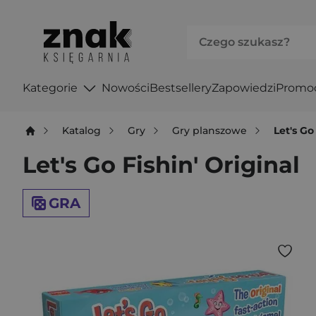
Kategorie
Nowości
Bestsellery
Zapowiedzi
Promo
Katalog
Gry
Gry planszowe
Let's Go
Let's Go Fishin' Original
GRA