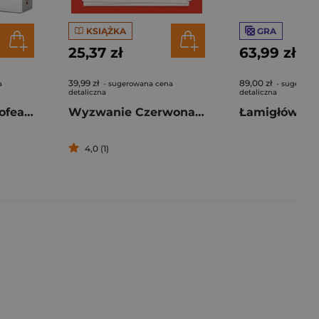
KSIĄŻKA
GRA
25,37 zł
63,99 zł
39,99 zł
89,00 zł
a
- sugerowana cena
- sugerowa
detaliczna
detaliczna
Gra Emberleaf Trofea i Premie dodatek
Wyzwanie Czerwona Królowa. Zagadki dla wyjątkowych umysłów
4,0 (1)