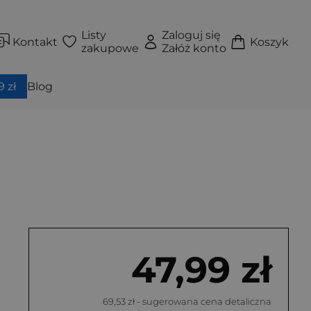
Listy
Zaloguj się
Kontakt
Koszyk
zakupowe
Załóż konto
 zł
Blog
47,99 zł
69,53 zł
- sugerowana cena detaliczna