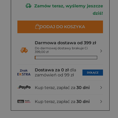
Zamów teraz, wyślemy jeszcze
dziś!
DODAJ DO KOSZYKA
Darmowa dostawa od 399 zł
Do darmowej dostawy brakuje Ci
399,00 zł
Dostawa za 0 zł
dla
DOŁĄCZ
zamówień od 99 zł
Kup teraz, zapłać za
30 dni
Kup teraz, zapłać za
30 dni