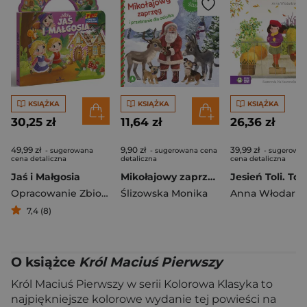
KSIĄŻKA
KSIĄŻKA
KSIĄŻKA
30,25 zł
11,64 zł
26,36 zł
49,99 zł
9,90 zł
39,99 zł
- sugerowana
- sugerowana cena
- sugerowa
cena detaliczna
detaliczna
cena detaliczna
Jaś i Małgosia
Mikołajowy zaprzęg i przebranie dla osiołka
Jesień Toli. Tol
Opracowanie Zbiorowe
Ślizowska Monika
7,4 (8)
O książce
Król Maciuś Pierwszy
Król Maciuś Pierwszy w serii Kolorowa Klasyka to
najpiękniejsze kolorowe wydanie tej powieści na