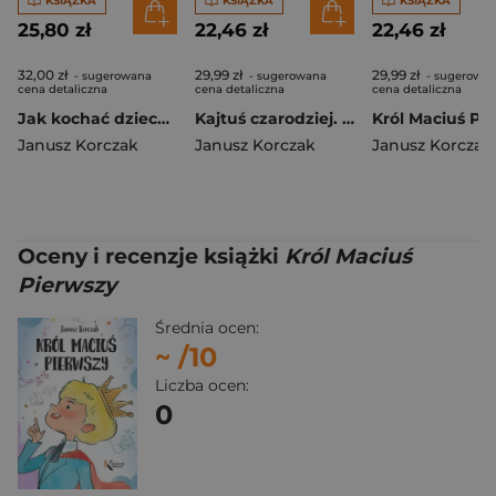
KSIĄŻKA
KSIĄŻKA
KSIĄŻKA
25,80 zł
22,46 zł
22,46 zł
32,00 zł
29,99 zł
29,99 zł
- sugerowana
- sugerowana
- sugerowa
cena detaliczna
cena detaliczna
cena detaliczna
Jak kochać dziecko. Dziecko w rodzinie
Kajtuś czarodziej. Klasyka literatury dziecięcej
Janusz Korczak
Janusz Korczak
Janusz Korczak
Oceny i recenzje książki
Król Maciuś
Pierwszy
Średnia ocen:
~
/10
Liczba ocen:
0