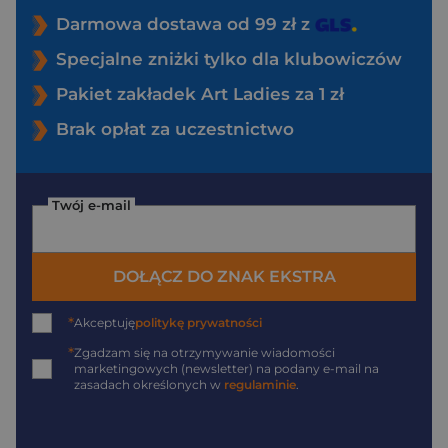
Darmowa dostawa od 99 zł z
Specjalne zniżki tylko dla klubowiczów
Pakiet zakładek Art Ladies za 1 zł
Brak opłat za uczestnictwo
Twój e-mail
DOŁĄCZ DO ZNAK EKSTRA
*
Akceptuję
politykę prywatności
*
Zgadzam się na otrzymywanie wiadomości
marketingowych (newsletter) na podany
e-mail
na
zasadach określonych w
regulaminie
.