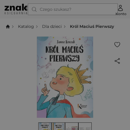
Czego szukasz?
Konto
Katalog
Dla dzieci
Król Maciuś Pierwszy