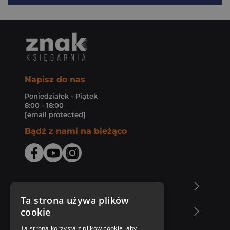
Napisz do nas
Poniedziałek - Piątek
8:00 - 18:00
[email protected]
Bądź z nami na bieżąco
O Księgarni Znak
Ta strona używa plików
cookie
Zakupy u nas
Ta strona korzysta z plików cookie, aby