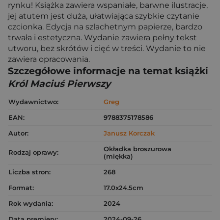
rynku! Książka zawiera wspaniałe, barwne ilustracje,
jej atutem jest duża, ułatwiająca szybkie czytanie
czcionka. Edycja na szlachetnym papierze, bardzo
trwała i estetyczna. Wydanie zawiera pełny tekst
utworu, bez skrótów i cięć w treści. Wydanie to nie
zawiera opracowania.
Szczegółowe informacje na temat książki
Król Maciuś Pierwszy
Wydawnictwo:
Greg
EAN:
9788375178586
Autor:
Janusz Korczak
Okładka broszurowa
Rodzaj oprawy:
(miękka)
Liczba stron:
268
Format:
17.0x24.5cm
Rok wydania:
2024
Data premiery:
2024-09-26