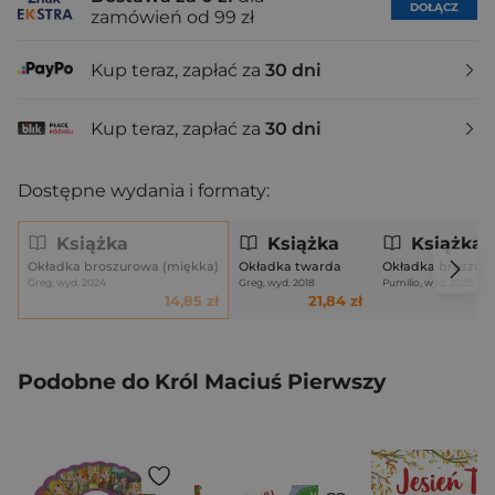
DOŁĄCZ
zamówień od 99 zł
Kup teraz, zapłać za
30 dni
Kup teraz, zapłać za
30 dni
Dostępne wydania i formaty:
Książka
Książka
Książka
Okładka broszurowa (miękka)
Okładka twarda
Okładka broszur
Greg, wyd. 2024
Greg, wyd. 2018
Pumilio, wyd. 2025
14,85 zł
21,84 zł
Podobne do Król Maciuś Pierwszy