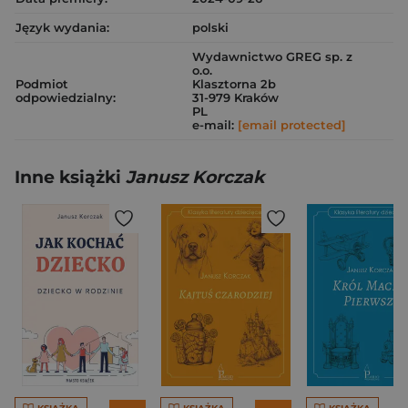
Język wydania:
polski
Wydawnictwo GREG sp. z
o.o.
Podmiot
Klasztorna 2b
odpowiedzialny:
31-979 Kraków
PL
e-mail:
[email protected]
Inne książki
Janusz Korczak