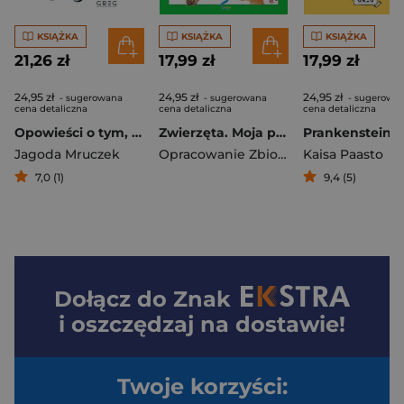
KSIĄŻKA
KSIĄŻKA
KSIĄŻKA
21,26 zł
17,99 zł
17,99 zł
24,95 zł
24,95 zł
24,95 zł
- sugerowana
- sugerowana
- sugerowa
cena detaliczna
cena detaliczna
cena detaliczna
Opowieści o tym, co daje radość. Najmądrzejsze bajki
Zwierzęta. Moja pierwsza encyklopedia
Prankenstein
Jagoda Mruczek
Opracowanie Zbiorowe
Kaisa Paasto
7,0 (1)
9,4 (5)
Dołącz do
Znak
i oszczędzaj na dostawie!
Twoje korzyści: