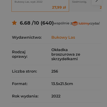
Bukowy Las, wyd. 2022
Siedmioróg,
27,99 zł
22,5
6.68 /10 (640)
wspólnie z
Wydawnictwo:
Bukowy Las
Okładka
Rodzaj
broszurowa ze
oprawy:
skrzydełkami
Liczba stron:
256
Format:
13.5x21.5cm
Rok wydania:
2022