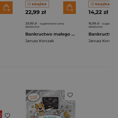
KSIĄŻKA
KSIĄŻKA
22,99 zł
14,22 zł
29,99 zł
16,99 zł
a
- sugerowana cena
- sugerowan
detaliczna
detaliczna
Bankructwo małego Dżeka
Janusz Korczak
Janusz Korczak