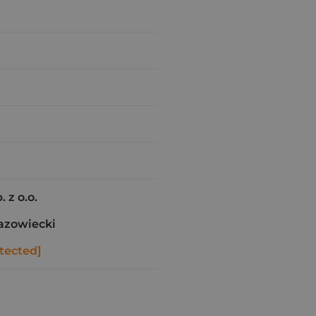
 z o.o.
azowiecki
tected]