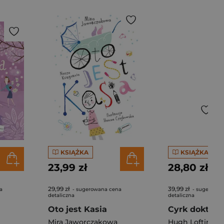
KSIĄŻKA
KSIĄŻKA
23,99 zł
28,80 zł
29,99 zł
39,99 zł
a
- sugerowana cena
- sugerowan
detaliczna
detaliczna
Oto jest Kasia
Cyrk doktora 
Mira Jaworczakowa
Hugh Lofting