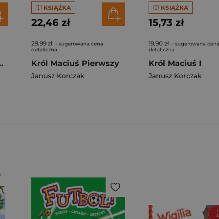
KSIĄŻKA
KSIĄŻKA
22,46 zł
15,73 zł
29,99 zł
19,90 zł
- sugerowana cena
- sugerowana cen
detaliczna
detaliczna
syka literatury dziecięcej
Król Maciuś Pierwszy
Król Maciuś I
Janusz Korczak
Janusz Korczak