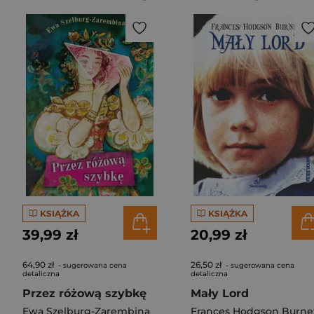
KSIĄŻKA
KSIĄŻKA
39,99 zł
20,99 zł
64,90 zł
26,50 zł
- sugerowana cena
- sugerowana cena
detaliczna
detaliczna
Przez różową szybkę
Mały Lord
Ewa Szelburg-Zarembina
Frances Hodgson Burne