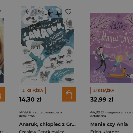
KSIĄŻKA
KSIĄŻKA
14,30 zł
32,99 zł
14,99 zł
44,99 zł
- sugerowana cena
- sugerowana cen
detaliczna
detaliczna
Anaruk, chłopiec z Grenlandii
Mania czy Ania
tt
Czesław Centkiewicz
Erich Kästner