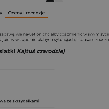
y
Oceny i recenzje
ą zabawę. Ale nawet on chciałby coś zmienić w swym życ
ajpierw w zupełnie błahych sytuacjach, z czasem znaczn
siążki
Kajtuś czarodziej
wa ze skrzydełkami