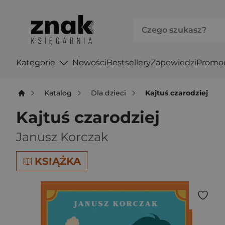
Kategorie
Nowości
Bestsellery
Zapowiedzi
Promo
Katalog
Dla dzieci
Kajtuś czarodziej
Kajtuś czarodziej
Janusz Korczak
KSIĄŻKA