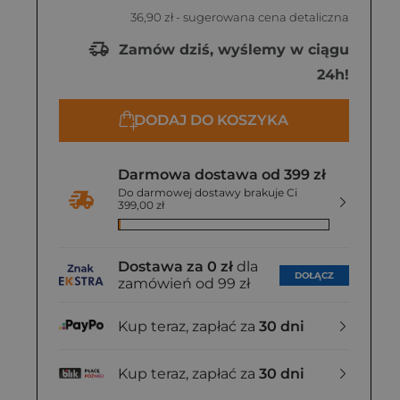
36,90 zł
- sugerowana cena detaliczna
3 zł
Zamów dziś, wyślemy w ciągu
24h!
DODAJ DO KOSZYKA
Darmowa dostawa od 399 zł
Do darmowej dostawy brakuje Ci
399,00 zł
Dostawa za 0 zł
dla
DOŁĄCZ
zamówień od 99 zł
Kup teraz, zapłać za
30 dni
Kup teraz, zapłać za
30 dni