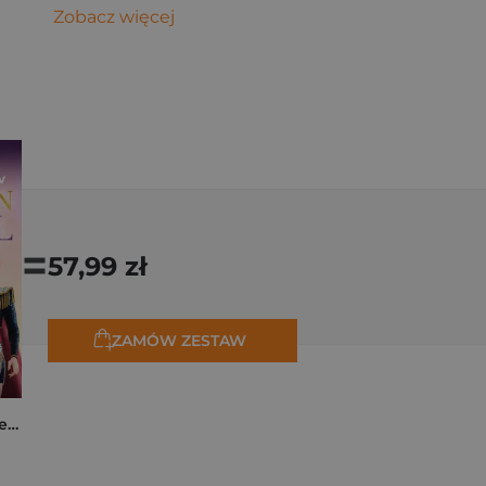
Zobacz więcej
=
57,99 zł
ZAMÓW ZESTAW
K-popowe łowczynie demonów. Mój golden journal. Oficjalny dziennik