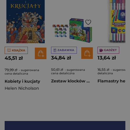
ZABAWKA
GADŻET
KSIĄŻKA
34,84 zł
13,64 zł
45,51 zł
50,61 zł
16,55 zł
79,99 zł
- sugerowana
- sugerowan
- sugerowana
cena detaliczna
detaliczna
cena detaliczna
Zestaw klocków magnetycznych Astrafun Pixel One Dżungla 25 szt.
Kobiety i kucjaty
Helen Nicholson