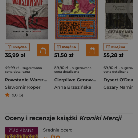
KSIĄŻKA
KSIĄŻKA
KSIĄŻKA
35,99 zł
51,50 zł
55,28 zł
49,99 zł
89,90 zł
69,90 zł
- sugerowana
- sugerowana
- sugerowa
cena detaliczna
cena detaliczna
cena detaliczna
Powstanie Warszawskie. Między faktami a legendą
Cierpliwe Genowefy, bezwstydne Magdaleny
Sławomir Koper
Anna Brzezińska
Cezary Namirsk
9,0 (3)
Oceny i recenzje książki
Kroniki Mercji
Średnia ocen: