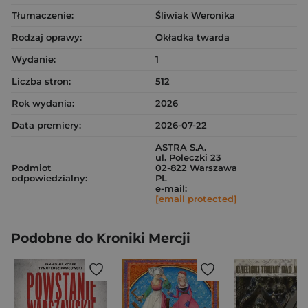
Tłumaczenie:
Śliwiak Weronika
Rodzaj oprawy:
Okładka twarda
Wydanie:
1
Liczba stron:
512
Rok wydania:
2026
Data premiery:
2026-07-22
ASTRA S.A.
ul. Poleczki 23
Podmiot
02-822 Warszawa
odpowiedzialny:
PL
e-mail:
[email protected]
Podobne do Kroniki Mercji