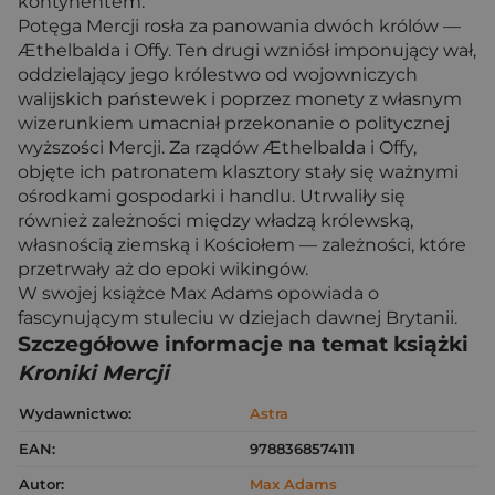
kontynentem.
Potęga Mercji rosła za panowania dwóch królów —
Æthelbalda i Offy. Ten drugi wzniósł imponujący wał,
oddzielający jego królestwo od wojowniczych
walijskich państewek i poprzez monety z własnym
wizerunkiem umacniał przekonanie o politycznej
wyższości Mercji. Za rządów Æthelbalda i Offy,
objęte ich patronatem klasztory stały się ważnymi
ośrodkami gospodarki i handlu. Utrwaliły się
również zależności między władzą królewską,
własnością ziemską i Kościołem — zależności, które
przetrwały aż do epoki wikingów.
W swojej książce Max Adams opowiada o
fascynującym stuleciu w dziejach dawnej Brytanii.
Szczegółowe informacje na temat książki
Kroniki Mercji
Wydawnictwo:
Astra
EAN:
9788368574111
Autor:
Max Adams