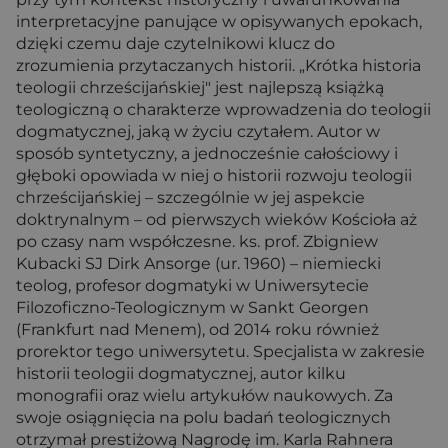
interpretacyjne panujące w opisywanych epokach,
dzięki czemu daje czytelnikowi klucz do
zrozumienia przytaczanych historii. „Krótka historia
teologii chrześcijańskiej" jest najlepszą książką
teologiczną o charakterze wprowadzenia do teologii
dogmatycznej, jaką w życiu czytałem. Autor w
sposób syntetyczny, a jednocześnie całościowy i
głęboki opowiada w niej o historii rozwoju teologii
chrześcijańskiej – szczególnie w jej aspekcie
doktrynalnym – od pierwszych wieków Kościoła aż
po czasy nam współczesne. ks. prof. Zbigniew
Kubacki SJ Dirk Ansorge (ur. 1960) – niemiecki
teolog, profesor dogmatyki w Uniwersytecie
Filozoficzno-Teologicznym w Sankt Georgen
(Frankfurt nad Menem), od 2014 roku również
prorektor tego uniwersytetu. Specjalista w zakresie
historii teologii dogmatycznej, autor kilku
monografii oraz wielu artykułów naukowych. Za
swoje osiągnięcia na polu badań teologicznych
otrzymał prestiżową Nagrodę im. Karla Rahnera