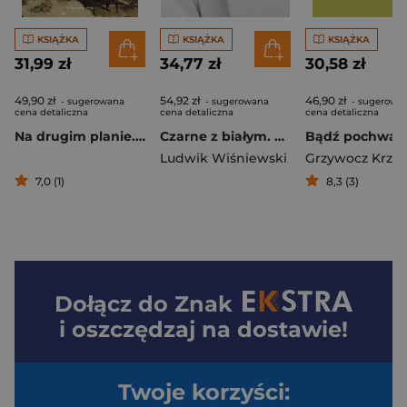
KSIĄŻKA
KSIĄŻKA
KSIĄŻKA
31,99 zł
34,77 zł
30,58 zł
49,90 zł
54,92 zł
46,90 zł
- sugerowana
- sugerowana
- sugerowa
cena detaliczna
cena detaliczna
cena detaliczna
Na drugim planie. Czego uczą mało znane postaci z Pisma Świętego
Czarne z białym. Zapiski niezależne 2012-2017
Ludwik Wiśniewski
Grzywocz Krzys
7,0 (1)
8,3 (3)
Dołącz do
Znak
i oszczędzaj na dostawie!
Twoje korzyści: