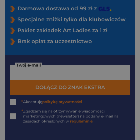
Darmowa dostawa od 99 zł z
Specjalne zniżki tylko dla klubowiczów
Pakiet zakładek Art Ladies za 1 zł
Brak opłat za uczestnictwo
Twój e-mail
DOŁĄCZ DO ZNAK EKSTRA
*
Akceptuję
politykę prywatności
*
Zgadzam się na otrzymywanie wiadomości
marketingowych (newsletter) na podany
e-mail
na
zasadach określonych w
regulaminie
.