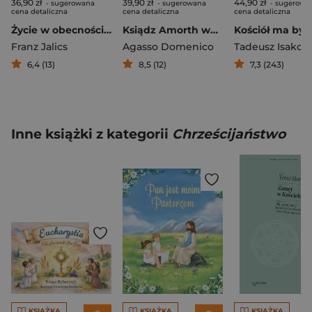
36,90 zł
39,90 zł
44,90 zł
- sugerowana
- sugerowana
- sugerowa
cena detaliczna
cena detaliczna
cena detaliczna
Życie w obecności Boga
Ksiądz Amorth walczy dalej Biografia egzorcysty Watykanu
Franz Jalics
Agasso Domenico
6,4 (13)
8,5 (12)
7,3 (243)
Inne książki z kategorii
Chrześcijaństwo
KSIĄŻKA
KSIĄŻKA
KSIĄŻKA