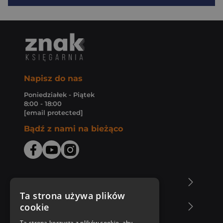
Napisz do nas
Poniedziałek - Piątek
8:00 - 18:00
[email protected]
Bądź z nami na bieżąco
O Księgarni Znak
Ta strona używa plików
cookie
Zakupy u nas
Ta strona korzysta z plików cookie, aby