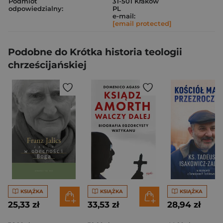
Podmiot
31-501 Kraków
odpowiedzialny:
PL
e-mail:
[email protected]
Podobne do Krótka historia teologii
chrześcijańskiej
KSIĄŻKA
KSIĄŻKA
KSIĄŻKA
25,33 zł
33,53 zł
28,94 zł