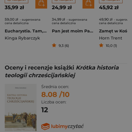
35,99 zł
24,99 zł
45,92 zł
59,00 zł
34,99 zł
49,90 zł
- sugerowana
- sugerowana
- sugerowa
cena detaliczna
cena detaliczna
cena detaliczna
Eucharystia. Tam, gdzie mieszka Pan Jezus
Pan jest moim Pasterzem. Pamiątka Pierwszej Komunii Świętej
Kinga Rybarczyk
Horn Trent
9,3 (6)
10,0 (1)
Oceny i recenzje książki
Krótka historia
teologii chrześcijańskiej
Średnia ocen:
8.08
/10
Liczba ocen:
12