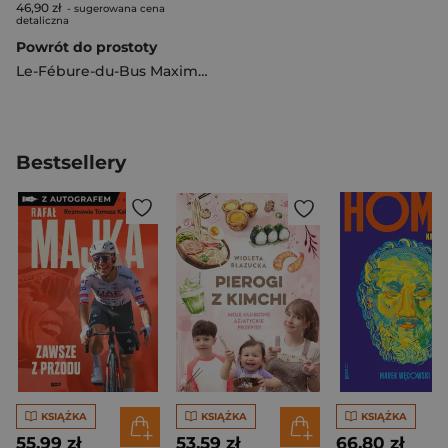
46,90 zł
- sugerowana cena
detaliczna
Powrót do prostoty
Le-Fébure-du-Bus Maximilien
Bestsellery
KSIĄŻKA
KSIĄŻKA
KSIĄŻKA
55,99 zł
53,59 zł
66,80 zł