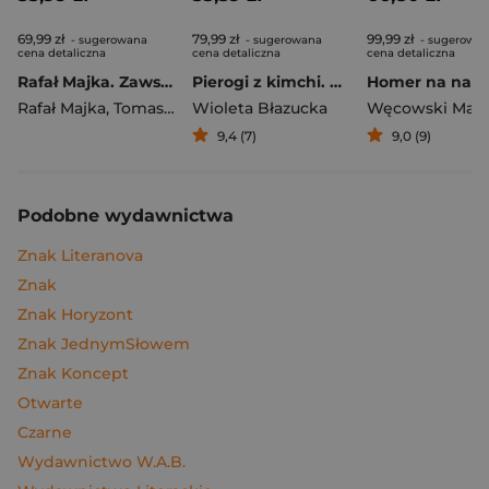
69,99 zł
79,99 zł
99,99 zł
- sugerowana
- sugerowana
- sugerowa
cena detaliczna
cena detaliczna
cena detaliczna
Rafał Majka. Zawsze z przodu. Rozmawia Tomasz Kalemba - książka z autografem
Pierogi z kimchi. Moje ulubione azjatyckie przepisy
Rafał Majka
,
Tomasz Kalemba
Wioleta Błazucka
Węcowski Mar
9,4 (7)
9,0 (9)
Podobne wydawnictwa
Znak Literanova
Znak
Znak Horyzont
Znak JednymSłowem
Znak Koncept
Otwarte
Czarne
Wydawnictwo W.A.B.