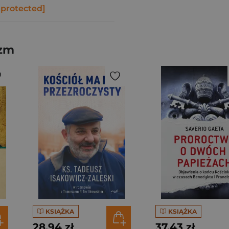
 protected]
izm
KSIĄŻKA
KSIĄŻKA
28,94 zł
37,43 zł