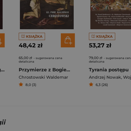
KSIĄŻKA
KSIĄŻKA
48,42 zł
53,27 zł
65,00 zł
79,00 zł
- sugerowana cena
- sugerowana cen
detaliczna
detaliczna
Tora czyli Pięcioksiąg Mojżesza
Przymierze z Bogiem Obrazy Kościoła w Piśmie Świętym
Tyrania postępu
Chrostowski Waldemar
Andrzej Nowak
,
Wojciech 
8,0 (3)
6,3 (26)
ii