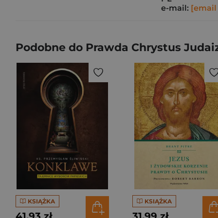
e-mail:
[email
Podobne do Prawda Chrystus Juda
KSIĄŻKA
KSIĄŻKA
41,93 zł
31,99 zł