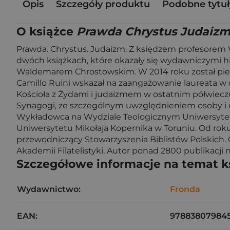
Opis
Szczegóły produktu
Podobne tytuł
O książce
Prawda Chrystus Judaiz
Prawda. Chrystus. Judaizm. Z księdzem profesorem W
dwóch książkach, które okazały się wydawniczymi hit
Waldemarem Chrostowskim. W 2014 roku został pie
Camillo Ruini wskazał na zaangażowanie laureata w 
Kościoła z Żydami i judaizmem w ostatnim półwieczu. 
Synagogi, ze szczególnym uwzględnieniem osoby i dzi
Wykładowca na Wydziale Teologicznym Uniwersytetu
Uniwersytetu Mikołaja Kopernika w Toruniu. Od roku
przewodniczący Stowarzyszenia Biblistów Polskich.
Akademii Filatelistyki. Autor ponad 2800 publikac
Szczegółowe informacje na temat k
Wydawnictwo:
Fronda
EAN:
97883807984