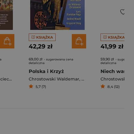
KSIĄŻKA
KSIĄŻKA
42,29 zł
41,99 zł
69,00 zł
59,90 zł
a
- sugerowana cena
- sugerowa
detaliczna
detaliczna
Polska i Krzyż
Roszkowski
Chrostowski Waldemar
,
Aleksander Nalaskowski
,
Andrzej Nowak
,
Chrostowski Wal
Chrostowski W
,
Ożóg Kr
5,7 (7)
8,4 (12)