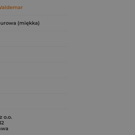
Waldemar
zurowa (miękka)
z o.o.
32
awa