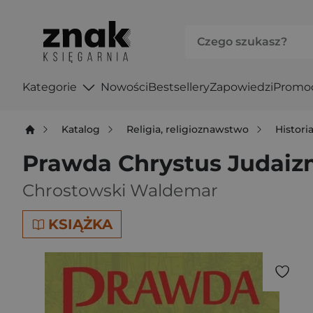
Kategorie
Nowości
Bestsellery
Zapowiedzi
Promo
Katalog
Religia, religioznawstwo
Historia
Prawda Chrystus Judai
Chrostowski Waldemar
KSIĄŻKA