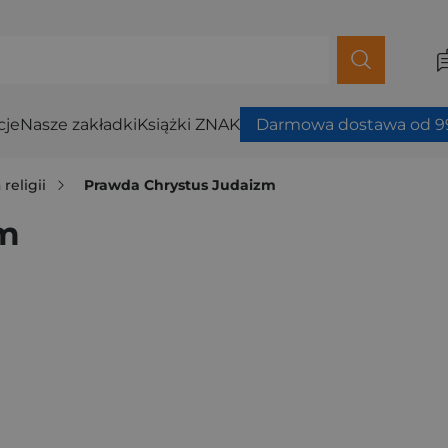
cje
Nasze zakładki
Książki ZNAK
Darmowa dostawa od 99
 religii
Prawda Chrystus Judaizm
zm