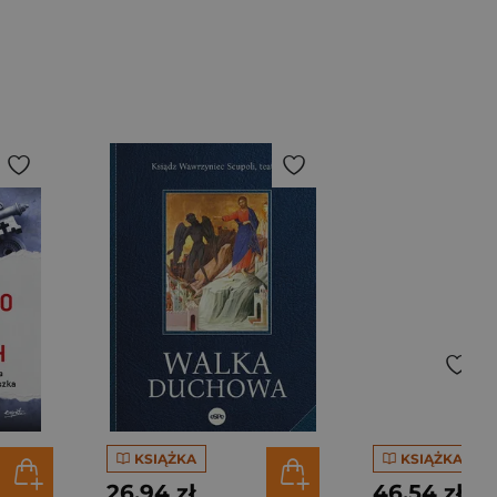
KSIĄŻKA
KSIĄŻKA
26,94 zł
46,54 zł