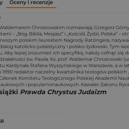
y
Oceny i recenzje
m
aldemarem Chrostowskim rozmawiają: Grzegorz Górny i Ra
ami – „Bóg, Biblia, Mesjasz” i „Kościół, Żydzi, Polska” 
rwszym polskim laureatem Nagrody Ratzingera, nazywa
dialog katolicko-judaistyczny i polsko-żydowski. Tym r
Aby lepiej zrozumieć ich specyfikę, należy cofnąć się do
ałalności św. Pawła. Ks. prof. Waldemar Chrostowski (ur.
 Kardynała Stefana Wyszyńskiego w Warszawie, a w lat
 1990 redaktor naczelny kwartalnika teologów polskich „
 Członek Komitetu Teologicznego Polskiej Akademii Nau
ji naukowych i popularnonaukowych. Kawaler Zakonu Ryc
siążki
Prawda Chrystus Judaizm
58