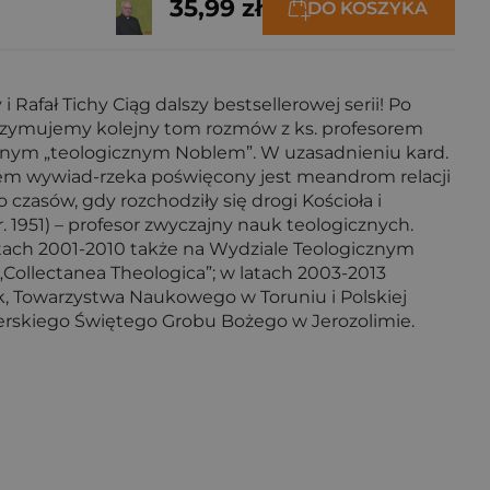
35,99 zł
DO KOSZYKA
fał Tichy Ciąg dalszy bestsellerowej serii! Po
– otrzymujemy kolejny tom rozmów z ks. profesorem
nym „teologicznym Noblem”. W uzasadnieniu kard.
azem wywiad-rzeka poświęcony jest meandrom relacji
 czasów, gdy rozchodziły się drogi Kościoła i
 1951) – profesor zwyczajny nauk teologicznych.
ach 2001-2010 także na Wydziale Teologicznym
Collectanea Theologica”; w latach 2003-2013
k, Towarzystwa Naukowego w Toruniu i Polskiej
erskiego Świętego Grobu Bożego w Jerozolimie.