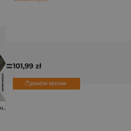
=
101,99 zł
ZAMÓW ZESTAW
Tam, dokąd ciągną tłumy. Historia świętych miejsc