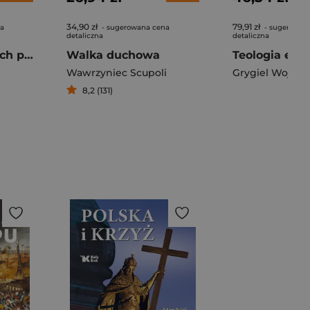
34,90 zł
79,91 zł
na
- sugerowana cena
- sugerowan
detaliczna
detaliczna
Proroctwo o dwóch papieżach. Objawienia o końcu Kościoła w czasach Benedykta i Franciszka
Walka duchowa
Wawrzyniec Scupoli
Grygiel Wojciec
8,2 (131)