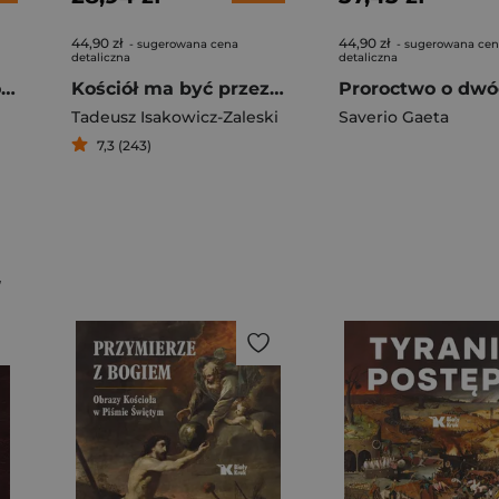
44,90 zł
44,90 zł
- sugerowana cena
- sugerowana ce
detaliczna
detaliczna
Jezus i żydowskie korzenie prawdy o Chrystusie
Kościół ma być przezroczysty
Tadeusz Isakowicz-Zaleski
Saverio Gaeta
7,3 (243)