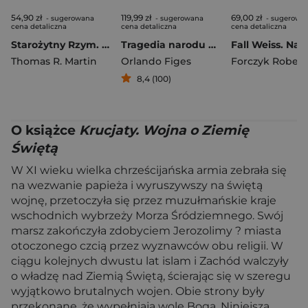
54,90 zł
119,99 zł
69,00 zł
- sugerowana
- sugerowana
- sugerowa
cena detaliczna
cena detaliczna
cena detaliczna
Starożytny Rzym. Od Romulusa do Justyniana w.4
Tragedia narodu Rewolucja rosyjska 1891-1924
Thomas R. Martin
Orlando Figes
Forczyk Robert
8,4 (100)
O książce
Krucjaty. Wojna o Ziemię
Świętą
W XI wieku wielka chrześcijańska armia zebrała się
na wezwanie papieża i wyruszywszy na świętą
wojnę, przetoczyła się przez muzułmańskie kraje
wschodnich wybrzeży Morza Śródziemnego. Swój
marsz zakończyła zdobyciem Jerozolimy ? miasta
otoczonego czcią przez wyznawców obu religii. W
ciągu kolejnych dwustu lat islam i Zachód walczyły
o władzę nad Ziemią Świętą, ścierając się w szeregu
wyjątkowo brutalnych wojen. Obie strony były
przekonane, że wypełniają wolę Boga. Niniejsza