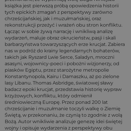
książka jest pierwszą próbą opowiedzenia historii
tych epickich zmagań z perspektywy zarówno
chrześcijańskiej, jak i muzułmańskiej, oraz
rekonstrukcji przeżyć i wrażeń obu stron konfliktu.
Łącząc w sobie żywą narrację i wnikliwą analizę
wydarzeń, maluje obraz okrucieństw, pasji i skali
barbarzyństwa towarzyszących erze krucjat. Zabiera
nas w podróż do krainy legendarnych bohaterów,
takich jak Ryszard Lwie Serce, Saladyn, mroczni
asasyni, wojownicy-poeci i pobożni wizjonerzy, od
piasków Egiptu, przez starożytne metropolie
Konstantynopola, Kairu i Damaszku, aż po zielone
lasy Libanu. Thomas Asbridge, światowej sławy
badacz epoki krucjat, przedstawia historię wypraw
krzyżowych, konfliktu, który odmienił
średniowieczną Europę. Przez ponad 200 lat
chrześcijanie i muzułmanie toczyli walkę o Ziemię
Świętą, w przekonaniu, że czynią to zgodnie z wolą
Bożą. Autor wnikliwie analizuje genezę idei świętej
wojny i opisuje wydarzenia z perspektywy obu