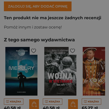
ZALOGUJ SIĘ, ABY DODAĆ OPINIĘ
Ten produkt nie ma jeszcze żadnych recenzji
Pomóż innym i zostaw ocenę!
Z tego samego wydawnictwa
KSIĄŻKA
KSIĄŻKA
KSIĄŻKA
40,58 zł
40,58 zł
65,27 zł