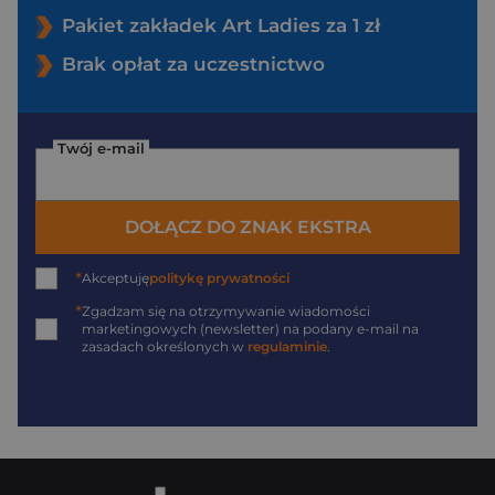
Pakiet zakładek Art Ladies za 1 zł
Brak opłat za uczestnictwo
Twój e-mail
DOŁĄCZ DO ZNAK EKSTRA
*
Akceptuję
politykę prywatności
*
Zgadzam się na otrzymywanie wiadomości
marketingowych (newsletter) na podany
e-mail
na
zasadach określonych w
regulaminie
.