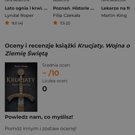
cena detaliczna
detaliczna
cena detaliczna
Lato ognia i krwi. Wojna chłopska w Niemczech 1524-1525
Poznań. Historie nieznane i zapomniane
Lyndal Roper
Filip Czekała
Martin King
9,0 (4)
7,5 (2)
Oceny i recenzje książki
Krucjaty. Wojna o
Ziemię Świętą
Średnia ocen:
~
/10
Liczba ocen:
0
Powiedz nam, co myślisz!
Pomóż innym i zostaw ocenę!