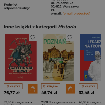
ul. Poleczki 23
Podmiot
02-822 Warszawa
odpowiedzialny:
PL
e-mail:
[email protected]
Inne książki z kategorii
Historia
KSIĄŻKA
KSIĄŻKA
KSIĄŻKA
76,77 zł
45,74 zł
32,45 zł
99,90 zł
79,91 zł
49,99 zł
- sugerowana
- sugerowana cena
- sugerowa