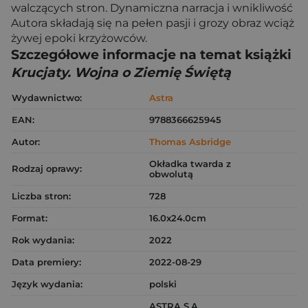
walczących stron. Dynamiczna narracja i wnikliwość
Autora składają się na pełen pasji i grozy obraz wciąż
żywej epoki krzyżowców.
Szczegółowe informacje na temat książki
Krucjaty. Wojna o Ziemię Świętą
Wydawnictwo:
Astra
EAN:
9788366625945
Autor:
Thomas Asbridge
Okładka twarda z
Rodzaj oprawy:
obwolutą
Liczba stron:
728
Format:
16.0x24.0cm
Rok wydania:
2022
Data premiery:
2022-08-29
Język wydania:
polski
ASTRA S.A.