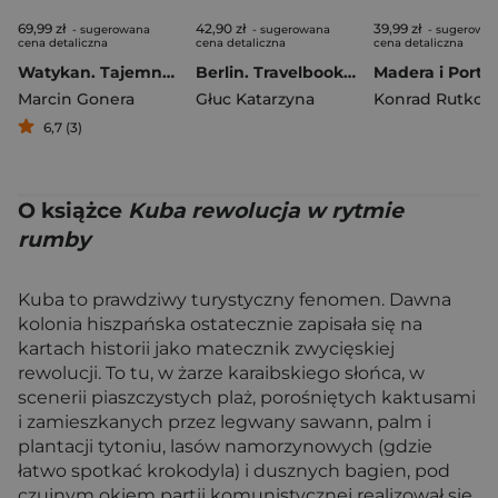
69,99 zł
42,90 zł
39,99 zł
- sugerowana
- sugerowana
- sugerowa
cena detaliczna
cena detaliczna
cena detaliczna
Watykan. Tajemnice najmniejszego państwa świata
Berlin. Travelbook wyd. 3
Marcin Gonera
Głuc Katarzyna
Konrad Rutkow
6,7 (3)
O książce
Kuba rewolucja w rytmie
rumby
Kuba to prawdziwy turystyczny fenomen. Dawna
kolonia hiszpańska ostatecznie zapisała się na
kartach historii jako matecznik zwycięskiej
rewolucji. To tu, w żarze karaibskiego słońca, w
scenerii piaszczystych plaż, porośniętych kaktusami
i zamieszkanych przez legwany sawann, palm i
plantacji tytoniu, lasów namorzynowych (gdzie
łatwo spotkać krokodyla) i dusznych bagien, pod
czujnym okiem partii komunistycznej realizował się