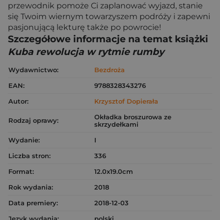
przewodnik pomoże Ci zaplanować wyjazd, stanie
się Twoim wiernym towarzyszem podróży i zapewni
pasjonującą lekturę także po powrocie!
Szczegółowe informacje na temat książki
Kuba rewolucja w rytmie rumby
Wydawnictwo:
Bezdroża
EAN:
9788328343276
Autor:
Krzysztof Dopierała
Okładka broszurowa ze
Rodzaj oprawy:
skrzydełkami
Wydanie:
I
Liczba stron:
336
Format:
12.0x19.0cm
Rok wydania:
2018
Data premiery:
2018-12-03
Język wydania:
polski