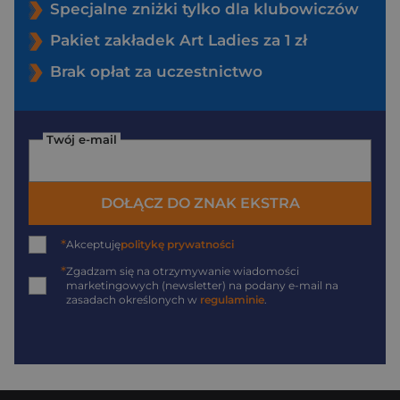
Specjalne zniżki tylko dla klubowiczów
Pakiet zakładek Art Ladies za 1 zł
Brak opłat za uczestnictwo
Twój e-mail
DOŁĄCZ DO ZNAK EKSTRA
*
Akceptuję
politykę prywatności
*
Zgadzam się na otrzymywanie wiadomości
marketingowych (newsletter) na podany
e-mail
na
zasadach określonych w
regulaminie
.