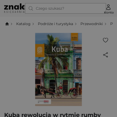
Czego szukasz?
Konto
Katalog
Podróże i turystyka
Przewodniki
Prz
Kuba rewolucja w rytmie rumby