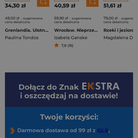
34,30 zł
40,59 zł
51,61 zł
49,00 zł
59,90 zł
79,00 zł
- sugerowana
- sugerowana
- sugerowa
cena detaliczna
cena detaliczna
cena detaliczna
Grenlandia. Ulotny duch Północy. Oblicza świata
Wrocław. Nieprzewodnik dla turystów i mieszkańców
Paulina Tondos
Izabela Ganske
7,8 (16)
Dołącz do
Znak
i oszczędzaj na dostawie!
Twoje korzyści:
Darmowa dostawa od 99 zł z