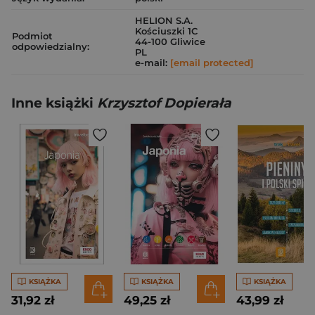
HELION S.A.
Kościuszki 1C
Podmiot
44-100 Gliwice
odpowiedzialny:
PL
e-mail:
[email protected]
Inne książki
Krzysztof Dopierała
KSIĄŻKA
KSIĄŻKA
KSIĄŻKA
31,92 zł
49,25 zł
43,99 zł