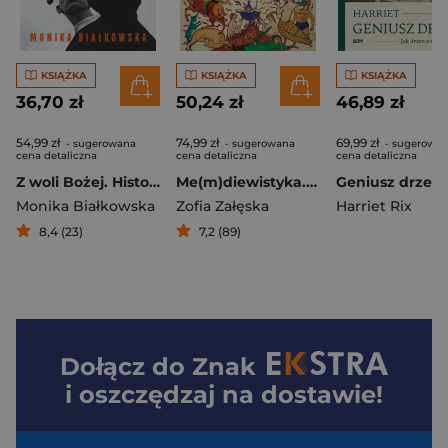
KSIĄŻKA
KSIĄŻKA
KSIĄŻKA
36,70 zł
50,24 zł
46,89 zł
54,99 zł
74,99 zł
69,99 zł
- sugerowana
- sugerowana
- sugerowa
cena detaliczna
cena detaliczna
cena detaliczna
Z woli Bożej. Historie duchowej przemocy
Me(m)diewistyka. Cudownie dziwna sztuka średniowiecza
Monika Białkowska
Zofia Załęska
Harriet Rix
8,4 (23)
7,2 (89)
Dołącz do
Znak
i oszczędzaj na dostawie!