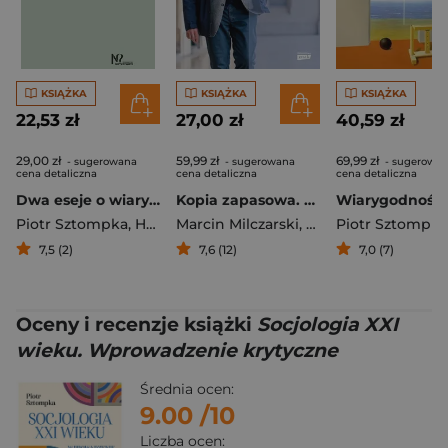
KSIĄŻKA
KSIĄŻKA
KSIĄŻKA
22,53 zł
27,00 zł
40,59 zł
29,00 zł
59,99 zł
69,99 zł
- sugerowana
- sugerowana
- sugerowa
cena detaliczna
cena detaliczna
cena detaliczna
Dwa eseje o wiarygodności
Kopia zapasowa. O życiu, społeczeństwie i socjologii z Piotrem Sztompką rozmawia Marcin Milczarski
Piotr Sztompka
,
Hausner Jerzy
Marcin Milczarski
,
Piotr Sztompka
Piotr Sztompka
7,5 (2)
7,6 (12)
7,0 (7)
Oceny i recenzje książki
Socjologia XXI
wieku. Wprowadzenie krytyczne
Średnia ocen:
9.00
/10
Liczba ocen: