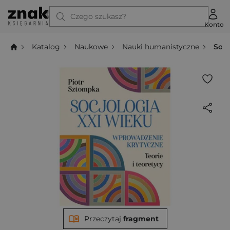
Czego szukasz?
Konto
Katalog
Naukowe
Nauki humanistyczne
Socj
Przeczytaj
fragment