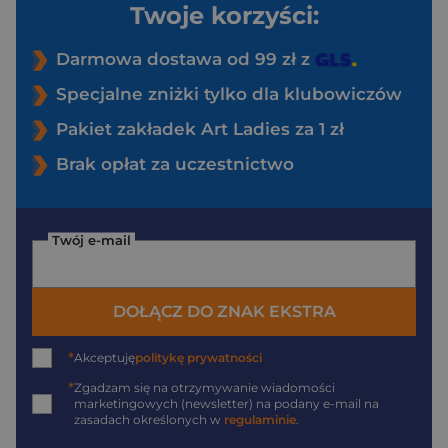
Twoje korzyści:
Darmowa dostawa od 99 zł z
Specjalne zniżki tylko dla klubowiczów
Pakiet zakładek Art Ladies za 1 zł
Brak opłat za uczestnictwo
Twój e-mail
DOŁĄCZ DO ZNAK EKSTRA
*
Akceptuję
politykę prywatności
*
Zgadzam się na otrzymywanie wiadomości
marketingowych (newsletter) na podany
e-mail
na
zasadach określonych w
regulaminie
.