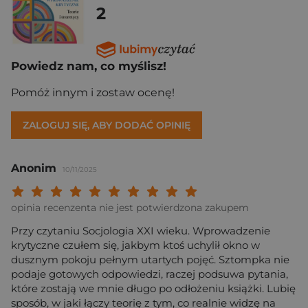
2
Powiedz nam, co myślisz!
Pomóż innym i zostaw ocenę!
ZALOGUJ SIĘ, ABY DODAĆ OPINIĘ
Anonim
10/11/2025
Twoja ocena: Beznadziejna 1/10"
Twoja ocena: Bardzo słaba 2/10"
Twoja ocena: Słaba 3/10"
Twoja ocena: Może być 4/10"
Twoja ocena: Przeciętna 5/10"
Twoja ocena: Dobra 6/10"
Twoja ocena: Bardzo dobra 7/10"
Twoja ocena: Rewelacyjna 8/10
Twoja ocena: Wybitna 9/10
Twoja ocena: Arcydzieło
opinia recenzenta nie jest potwierdzona zakupem
Przy czytaniu Socjologia XXI wieku. Wprowadzenie
krytyczne czułem się, jakbym ktoś uchylił okno w
dusznym pokoju pełnym utartych pojęć. Sztompka nie
podaje gotowych odpowiedzi, raczej podsuwa pytania,
które zostają we mnie długo po odłożeniu książki. Lubię
sposób, w jaki łączy teorię z tym, co realnie widzę na