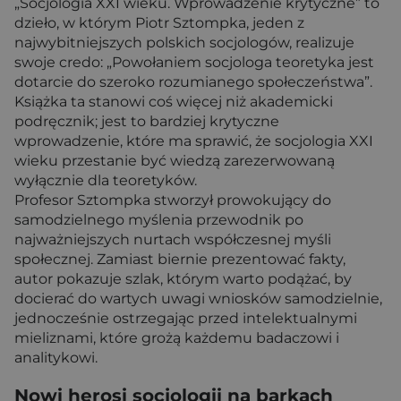
„Socjologia XXI wieku. Wprowadzenie krytyczne” to
dzieło, w którym Piotr Sztompka, jeden z
najwybitniejszych polskich socjologów, realizuje
swoje credo: „Powołaniem socjologa teoretyka jest
dotarcie do szeroko rozumianego społeczeństwa”.
Książka ta stanowi coś więcej niż akademicki
podręcznik; jest to bardziej krytyczne
wprowadzenie, które ma sprawić, że socjologia XXI
wieku przestanie być wiedzą zarezerwowaną
wyłącznie dla teoretyków.
Profesor Sztompka stworzył prowokujący do
samodzielnego myślenia przewodnik po
najważniejszych nurtach współczesnej myśli
społecznej. Zamiast biernie prezentować fakty,
autor pokazuje szlak, którym warto podążać, by
docierać do wartych uwagi wniosków samodzielnie,
jednocześnie ostrzegając przed intelektualnymi
mieliznami, które grożą każdemu badaczowi i
analitykowi.
Nowi herosi socjologii na barkach