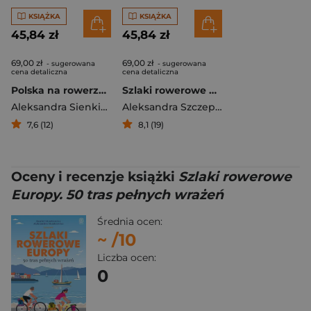
KSIĄŻKA
KSIĄŻKA
45,84 zł
45,84 zł
69,00 zł
69,00 zł
- sugerowana
- sugerowana
cena detaliczna
cena detaliczna
Polska na rowerze. 60 wycieczek jednodniowych dla każdego
Szlaki rowerowe Polski. 70 najpiękniejszych tras na jeden i na kilka dni
Aleksandra Sienkiewicz
,
Daniel Sienkiewicz
Aleksandra Szczepańska
,
Daniel Sien
7,6 (12)
8,1 (19)
Oceny i recenzje książki
Szlaki rowerowe
Europy. 50 tras pełnych wrażeń
Średnia ocen:
~
/10
Liczba ocen:
0