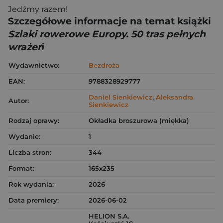
Jedźmy razem!
Szczegółowe informacje na temat książki
Szlaki rowerowe Europy. 50 tras pełnych
wrażeń
Wydawnictwo:
Bezdroża
EAN:
9788328929777
Daniel Sienkiewicz
,
Aleksandra
Autor:
Sienkiewicz
Rodzaj oprawy:
Okładka broszurowa (miękka)
Wydanie:
1
Liczba stron:
344
Format:
165x235
Rok wydania:
2026
Data premiery:
2026-06-02
HELION S.A.