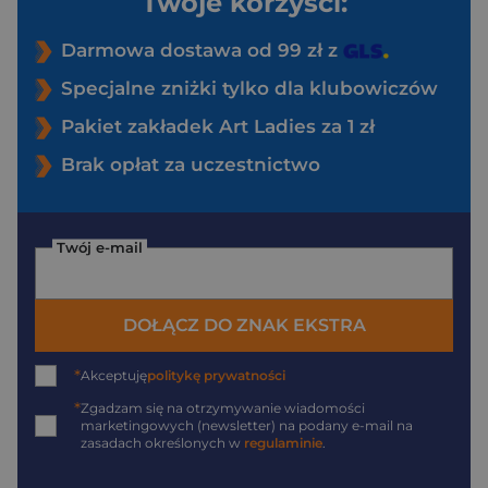
Twoje korzyści:
Darmowa dostawa od 99 zł z
Specjalne zniżki tylko dla klubowiczów
Pakiet zakładek Art Ladies za 1 zł
Brak opłat za uczestnictwo
Twój e-mail
DOŁĄCZ DO ZNAK EKSTRA
*
Akceptuję
politykę prywatności
*
Zgadzam się na otrzymywanie wiadomości
marketingowych (newsletter) na podany
e-mail
na
zasadach określonych w
regulaminie
.