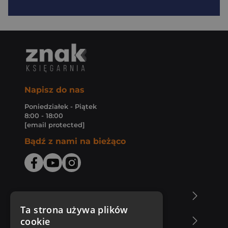
Napisz do nas
Poniedziałek - Piątek
8:00 - 18:00
[email protected]
Bądź z nami na bieżąco
O Księgarni Znak
Ta strona używa plików
cookie
Zakupy u nas