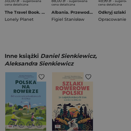
313,00 zł
88,00 zł
49,99 zł
- sugerowana
- sugerowana
- sugerowa
cena detaliczna
cena detaliczna
cena detaliczna
The Travel Book. Lonely Planet
Albania. Przewodnik
Lonely Planet
Figiel Stanisław
Inne książki
Daniel Sienkiewicz,
Aleksandra Sienkiewicz