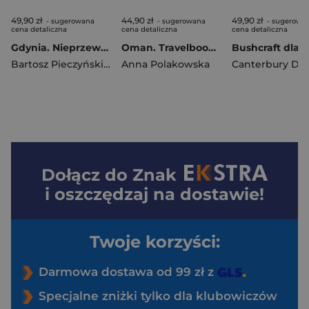
49,90 zł
44,90 zł
49,90 zł
- sugerowana
- sugerowana
- sugerowa
cena detaliczna
cena detaliczna
cena detaliczna
Gdynia. Nieprzewodnik dla turystów i mieszkańców
Oman. Travelbook wyd. 2
Bartosz Pieczyński
,
Hanna Dzielińska
Anna Polakowska
Canterbury Da
Dołącz do
Znak
i oszczędzaj na dostawie!
Twoje korzyści:
Darmowa dostawa od 99 zł z
Specjalne zniżki tylko dla klubowiczów