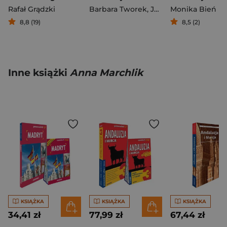
Rafał Grądzki
Barbara Tworek
,
Jabłoński Piotr
Monika Bień
8,8 (19)
8,5 (2)
Inne książki
Anna Marchlik
KSIĄŻKA
KSIĄŻKA
KSIĄŻKA
34,41 zł
77,99 zł
67,44 zł