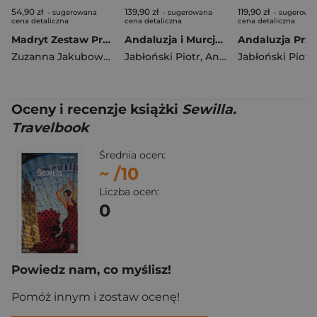
54,90 zł
139,90 zł
119,90 zł
- sugerowana
- sugerowana
- sugerowa
cena detaliczna
cena detaliczna
cena detaliczna
Madryt Zestaw Przewodnikowy 2w1 light 2026
Andaluzja i Murcja Zestaw Przewodnikowy 3w1 2025
Zuzanna Jakubowska
,
Jabłoński Piotr
Anna Marchlik
,
Anna Marchlik
Jabłoński Piotr
Oceny i recenzje książki
Sewilla.
Travelbook
Średnia ocen:
~
/10
Liczba ocen:
0
Powiedz nam, co myślisz!
Pomóż innym i zostaw ocenę!