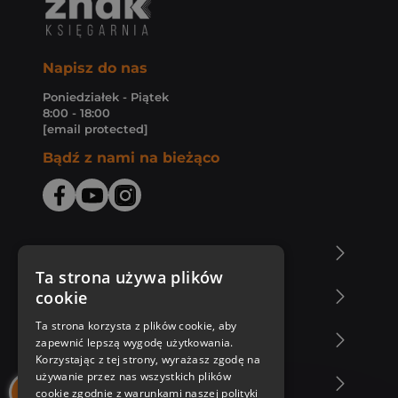
Napisz do nas
Poniedziałek - Piątek
8:00 - 18:00
[email protected]
Bądź z nami na bieżąco
O Księgarni Znak
Ta strona używa plików
cookie
Zakupy u nas
Ta strona korzysta z plików cookie, aby
Nasza oferta
zapewnić lepszą wygodę użytkowania.
Korzystając z tej strony, wyrażasz zgodę na
używanie przez nas wszystkich plików
Nasi autorzy
cookie zgodnie z warunkami naszej polityki