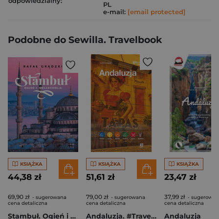
odpowiedzialny:
PL
e-mail:
[email protected]
Podobne do Sewilla. Travelbook
KSIĄŻKA
KSIĄŻKA
KSIĄŻKA
44,38 zł
51,61 zł
23,47 zł
69,90 zł
79,00 zł
37,99 zł
- sugerowana
- sugerowana
- sugerowan
cena detaliczna
cena detaliczna
cena detaliczna
Stambuł. Ogień i melancholia
Andaluzja. #Travel&Style wyd. 2
Andaluzja