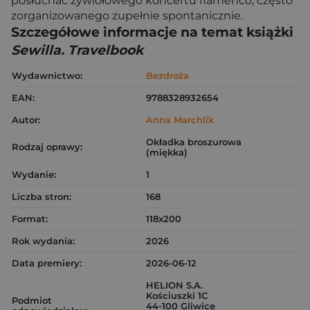
posłuchać żywiołowego koncertu flamenco, często
zorganizowanego zupełnie spontanicznie.
Szczegółowe informacje na temat książki
Sewilla. Travelbook
Wydawnictwo:
Bezdroża
EAN:
9788328932654
Autor:
Anna Marchlik
Okładka broszurowa
Rodzaj oprawy:
(miękka)
Wydanie:
1
Liczba stron:
168
Format:
118x200
Rok wydania:
2026
Data premiery:
2026-06-12
HELION S.A.
Kościuszki 1C
Podmiot
44-100 Gliwice