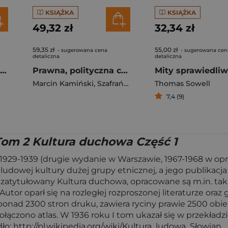
KSIĄŻKA
KSIĄŻKA
49,32 zł
32,34 zł
59,35 zł
55,00 zł
- sugerowana cena
- sugerowana cen
detaliczna
detaliczna
Sextortion. Zjawisko i przyczyny sextortion w Polsce i na świecie
Prawna, polityczna czy żadna? Odpowiedzialność w spółce z udziałem Skarbu Państwa w sektorze energetycznym – rozważania na przykładzie cen paliw ciekłychna polskim rynku w latach 2022–2023
Marcin Kamiński
,
Szafrański Adam
Thomas Sowell
7,4 (9)
Tom 2 Kultura duchowa Część 1
29-1939 (drugie wydanie w Warszawie, 1967-1968 w opra
owej kultury dużej grupy etnicznej, a jego publikacja
 zatytułowany Kultura duchowa, opracowane są m.in. takie
Autor oparł się na rozległej rozproszonej literaturze o
iczy ponad 2300 stron druku, zawiera ryciny prawie 2500 
ączono atlas. W 1936 roku I tom ukazał się w przekładz
o: http://pl.wikipedia.org/wiki/Kultura_ludowa_Słowian