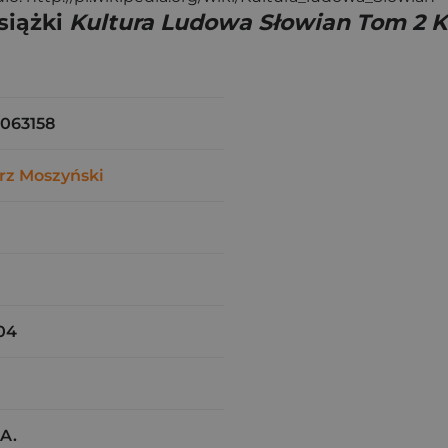
siążki
Kultura Ludowa Słowian Tom 2 K
063158
rz Moszyński
04
A.