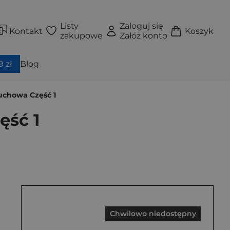
Listy
Zaloguj się
Kontakt
Koszyk
zakupowe
Załóż konto
 zł
Blog
uchowa Część 1
ęść 1
Chwilowo niedostępny