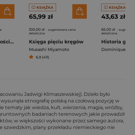
KSIĄŻKA
KSIĄŻKA
65,99 zł
43,63 zł
100,00 zł
65,00 zł
a
- sugerowana cena
- sugerowa
detaliczna
detaliczna
Mity sprawiedliwości społecznej
Księga pięciu kręgów
Historia gów
Musashi Miyamoto
Dominique Lap
6,9 (411)
cowaniu Jadwigi Klimaszewskiej). Dzieło było
 wysunęła etnografię polską na czołową pozycję w
 tematy jak wiedza, kult, wierzenia, magia, wróżby,
raz gruntownych badaniach terenowych jakie prowadził
obiektów, w większości wykonane przez samego autora,
ie szwedzkim, plany przekładu niemieckiego nie