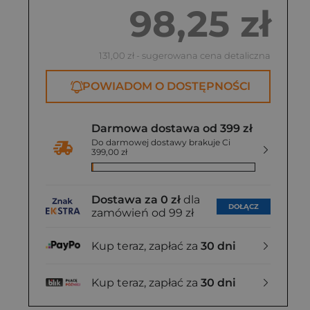
98,25 zł
131,00 zł
- sugerowana cena detaliczna
POWIADOM O DOSTĘPNOŚCI
Darmowa dostawa od 399 zł
Do darmowej dostawy brakuje Ci
399,00 zł
Dostawa za 0 zł
dla
DOŁĄCZ
zamówień od 99 zł
Kup teraz, zapłać za
30 dni
Kup teraz, zapłać za
30 dni