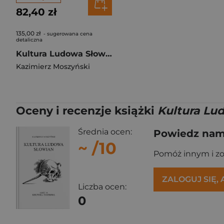
82,40 zł
135,00 zł
- sugerowana cena
detaliczna
Kultura Ludowa Słowian Tom 3 Kultura duchowa Część 2
Kazimierz Moszyński
Oceny i recenzje książki
Kultura Lu
Średnia ocen:
Powiedz nam,
~
/10
Pomóż innym i z
ZALOGUJ SIĘ,
Liczba ocen:
0