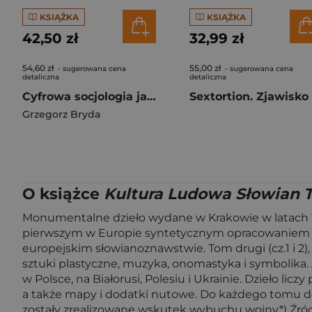
KSIĄŻKA
KSIĄŻKA
42,50 zł
32,99 zł
54,60 zł
55,00 zł
- sugerowana cena
- sugerowana cena
detaliczna
detaliczna
Cyfrowa socjologia jakościowa Odkrywanie językowego obrazu świata życia codziennego
Grzegorz Bryda
O książce
Kultura Ludowa Słowian 
Monumentalne dzieło wydane w Krakowie w latach 19
pierwszym w Europie syntetycznym opracowaniem lud
europejskim słowianoznawstwie. Tom drugi (cz.1 i 2),
sztuki plastyczne, muzyka, onomastyka i symbolika. 
w Polsce, na Białorusi, Polesiu i Ukrainie. Dzieło l
a także mapy i dodatki nutowe. Do każdego tomu doł
zostały zrealizowane wskutek wybuchu wojny.*) Źródł