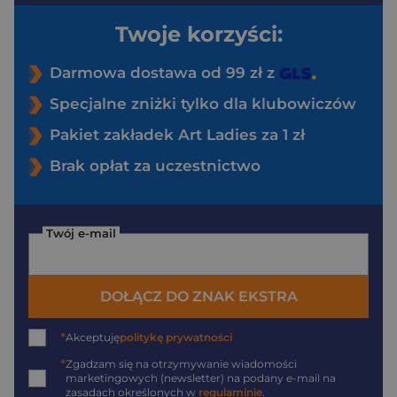
Twoje korzyści:
Darmowa dostawa od 99 zł z
Specjalne zniżki tylko dla klubowiczów
Pakiet zakładek Art Ladies za 1 zł
Brak opłat za uczestnictwo
Twój e-mail
DOŁĄCZ DO ZNAK EKSTRA
*
Akceptuję
politykę prywatności
*
Zgadzam się na otrzymywanie wiadomości
marketingowych (newsletter) na podany
e-mail
na
zasadach określonych w
regulaminie
.