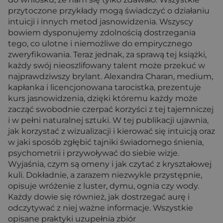
przytoczone przykłady mogą świadczyć o działaniu
intuicji i innych metod jasnowidzenia. Wszyscy
bowiem dysponujemy zdolnością dostrzegania
tego, co ulotne i niemożliwe do empirycznego
zweryfikowania. Teraz jednak, za sprawą tej książki,
każdy swój nieoszlifowany talent może przekuć w
najprawdziwszy brylant. Alexandra Charan, medium,
kapłanka i licencjonowana tarocistka, prezentuje
kurs jasnowidzenia, dzięki któremu każdy może
zacząć swobodnie czerpać korzyści z tej tajemniczej
i w pełni naturalnej sztuki. W tej publikacji ujawnia,
jak korzystać z wizualizacji i kierować się intuicją oraz
w jaki sposób zgłębić tajniki świadomego śnienia,
psychometrii i przywoływać do siebie wizje.
Wyjaśnia, czym są omeny i jak czytać z kryształowej
kuli. Dokładnie, a zarazem niezwykle przystępnie,
opisuje wróżenie z luster, dymu, ognia czy wody.
Każdy dowie się również, jak dostrzegać aurę i
odczytywać z niej ważne informacje. Wszystkie
opisane praktyki uzupełnia zbiór