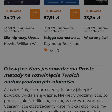
KSIĄŻKA
KSIĄŻKA
KSIĄŻKA
34,27 zł
57,91 zł
33,24 zł
54,99 zł
99,99 zł
52,99 zł
- sugerowana
- sugerowana
- sugerowa
cena detaliczna
cena detaliczna
cena detaliczna
Siła hipnozy. Uwolnij się od lęku, stresu i złych nawyków wyd. 2026
Księga czarostwa Bucklanda
Hewitt William W.
Raymond Buckland
7,2 (13)
O książce
Kurs jasnowidzenia Proste
metody na rozwinięcie Twoich
nadprzyrodzonych zdolności
Czasami śnią się nam rzeczy, które z jakiegoś
powodu wydają się ważne. Niekiedy widzimy coś, co
porusza jakąś delikatną strunę w naszym wnętrzu.
Czasami coś dostrzegamy kątem oka i dochodzimy
do wniosku, że nam się tylko zdawało. Wszystkie