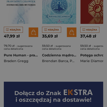
KSIĄŻKA
KSIĄŻKA
KSIĄŻKA
47,99 zł
35,69 zł
37,48 zł
79,70 zł
59,50 zł
59,50 zł
- sugerowana
- sugerowana
- sugerowa
cena detaliczna
cena detaliczna
cena detaliczna
Pure Human - prawdziwy człowiek
Codzienna mądrość buddyzmu.366 dni spokoju, radości i uważnego życia
Braden Gregg
Brendan Barca
,
Pema Sherpa
Marie Diamond
Dołącz do
Znak
i oszczędzaj na dostawie!