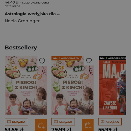
44,40 zł
- sugerowana cena
detaliczna
Astrologia wedyjska dla początkujących. 10 kroków do interpretacji horoskopu
Neela Groninger
Bestsellery
KSIĄŻKA
KSIĄŻKA
KSIĄŻKA
53,59 zł
79,99 zł
55,99 zł