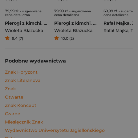
79,99 zł
79,99 zł
69,99 zł
- sugerowana
- sugerowana
- sugerowa
cena detaliczna
cena detaliczna
cena detaliczna
Pierogi z kimchi. Moje ulubione azjatyckie przepisy
Pierogi z kimchi. Moje ulubione azjatyckie przepisy - książka z autografem
Wioleta Błazucka
Wioleta Błazucka
Rafał Majka
,
Tomasz 
9,4 (7)
10,0 (2)
Podobne wydawnictwa
Znak Horyzont
Znak Literanova
Znak
Otwarte
Znak Koncept
Czarne
Miesięcznik Znak
Wydawnictwo Uniwersytetu Jagiellońskiego