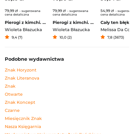
79,99 zł
79,99 zł
54,99 zł
- sugerowana
- sugerowana
- sugerowa
cena detaliczna
cena detaliczna
cena detaliczna
Pierogi z kimchi. Moje ulubione azjatyckie przepisy
Pierogi z kimchi. Moje ulubione azjatyckie przepisy - książka z autografem
Cały ten błękit
Wioleta Błazucka
Wioleta Błazucka
Melissa Da Cos
9,4 (7)
10,0 (2)
7,8 (3673)
Podobne wydawnictwa
Znak Horyzont
Znak Literanova
Znak
Otwarte
Znak Koncept
Czarne
Miesięcznik Znak
Nasza Księgarnia