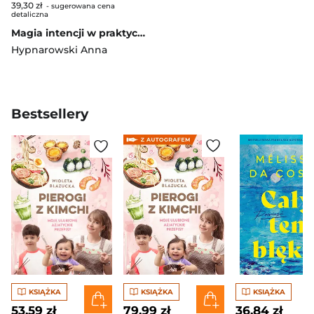
39,30 zł
- sugerowana cena
detaliczna
Magia intencji w praktyce. Rytuały, praca z umysłem i energią, które pozwalają zerwać z samoprzekleństwem, blokadami i negatywnymi wpływami
Hypnarowski Anna
Bestsellery
KSIĄŻKA
KSIĄŻKA
KSIĄŻKA
53,59 zł
79,99 zł
36,84 zł