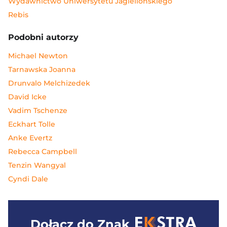
Wydawnictwo Uniwersytetu Jagiellońskiego
Rebis
Podobni autorzy
Michael Newton
Tarnawska Joanna
Drunvalo Melchizedek
David Icke
Vadim Tschenze
Eckhart Tolle
Anke Evertz
Rebecca Campbell
Tenzin Wangyal
Cyndi Dale
Dołącz do
Znak