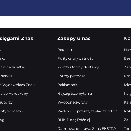
sięgarni Znak
Zakupy u nas
Na
s
Regulamin
Now
akt
Polityka prywatności
Best
acki newsletter
Koszty i formy dostawy
Zap
 serwisu
Formy płatności
Pro
a Wydawnicza Znak
Reklamacje
Mie
ackie Horoskopy
Najczęstsze pytania
Ksi
autorzy
Wygodne zwroty
Ksi
enty w koszyku
PayPo - Kup teraz, zapłać za 30 dni
Rok
log
BLIK Płacę Później
Zak
Darmowa dostawa Znak EKSTRA
Tor