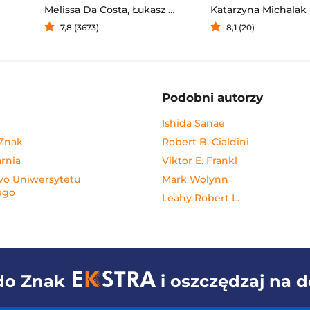
Melissa Da Costa
,
Łukasz Müller
Katarzyna Michalak
7,8 (3673)
8,1 (20)
Podobni autorzy
Ishida Sanae
 Znak
Robert B. Cialdini
rnia
Viktor E. Frankl
o Uniwersytetu
Mark Wolynn
ego
Leahy Robert L.
 do
Znak
i oszczędzaj na 