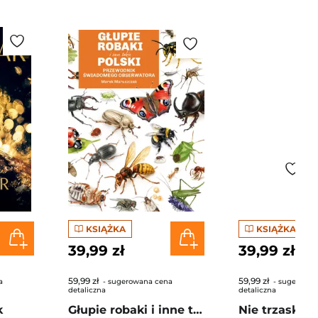
KSIĄŻKA
KSIĄŻKA
39,99 zł
39,99 zł
59,99 zł
59,99 zł
a
- sugerowana cena
- sugerowan
detaliczna
detaliczna
k
Głupie robaki i inne takie Polski