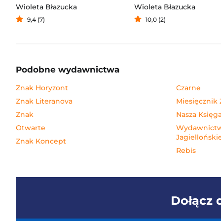
Wioleta Błazucka
Wioleta Błazucka
9,4 (7)
10,0 (2)
Podobne wydawnictwa
Znak Horyzont
Czarne
Znak Literanova
Miesięcznik
Znak
Nasza Księga
Otwarte
Wydawnictw
Jagielloński
Znak Koncept
Rebis
Dołącz