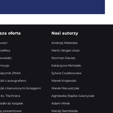
sza oferta
Nasi autorzy
ości
Andrzej Maleszka
sellery
Mario Vargas Llosa
owiedzi
Norman Davies
mocje
Katarzyna Michalak
sięcznik ZNAK
Sylwia Czubkowska
ążki z autografami
Marek Krajewski
ążki z barwionymi brzegami
Marek Maruszczak
 ks. Tischnera
Agnieszka Stążka-Gawrysiak
ładki do książek
Adam Mirek
by prezentowe
Maciej Siembieda