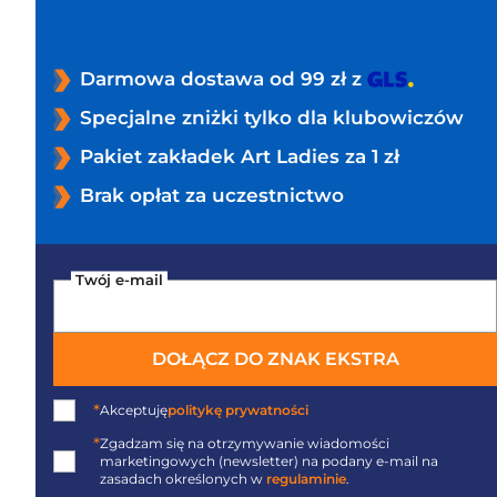
Darmowa dostawa od 99 zł z
Specjalne zniżki tylko dla klubowiczów
Pakiet zakładek Art Ladies za 1 zł
Brak opłat za uczestnictwo
Twój e-mail
DOŁĄCZ DO ZNAK EKSTRA
*
Akceptuję
politykę prywatności
*
Zgadzam się na otrzymywanie wiadomości
marketingowych (newsletter) na podany
e-mail
na
zasadach określonych w
regulaminie
.