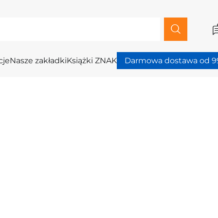
cje
Nasze zakładki
Książki ZNAK
Darmowa dostawa od 99