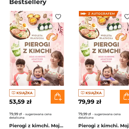
Bestsellery
KSIĄŻKA
KSIĄŻKA
53,59 zł
79,99 zł
79,99 zł
79,99 zł
- sugerowana cena
- sugerowana cena
detaliczna
detaliczna
Pierogi z kimchi. Moje ulubione azjatyckie przepisy
Piero