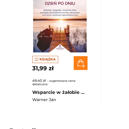
KSIĄŻKA
31,99 zł
49,40 zł
- sugerowana cena
detaliczna
Wsparcie w żałobie dzień po dniu. Refleksje, medytacje i ćwiczenia, które pomagają uporządkować emocje, odbudować sens życia i przetrwać najtrudniejszy czas
Warner Jan