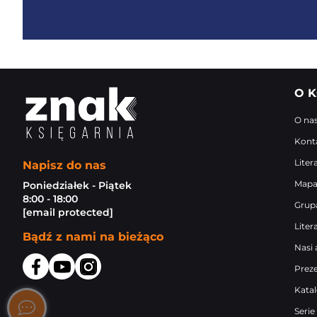
O K
O na
Kont
Liter
Napisz do nas
Mapa
Poniedziałek - Piątek
8:00 - 18:00
Grup
[email protected]
Liter
Bądź z nami na bieżąco
Nasi 
Prez
Kata
Serie