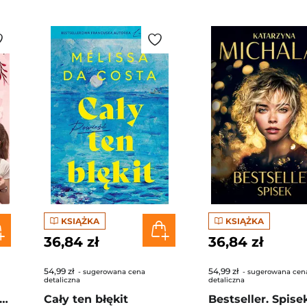
KSIĄŻKA
KSIĄŻKA
36,84 zł
36,84 zł
54,99 zł
54,99 zł
- sugerowana cena
- sugerowana cen
detaliczna
detaliczna
gi z kimchi. Moje ulubione azjatyckie przepisy - książka z autografem
Cały ten błękit
Bestseller. Spise