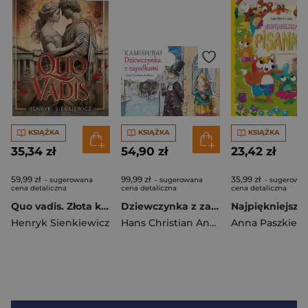
KSIĄŻKA
KSIĄŻKA
KSIĄŻKA
35,34 zł
54,90 zł
23,42 zł
59,99 zł
99,99 zł
35,99 zł
- sugerowana
- sugerowana
- sugerowa
cena detaliczna
cena detaliczna
cena detaliczna
Quo vadis. Złota kolekcja
Dziewczynka z zapałkami. Kamishibai
Henryk Sienkiewicz
Hans Christian Andersen
Anna Paszkiewi