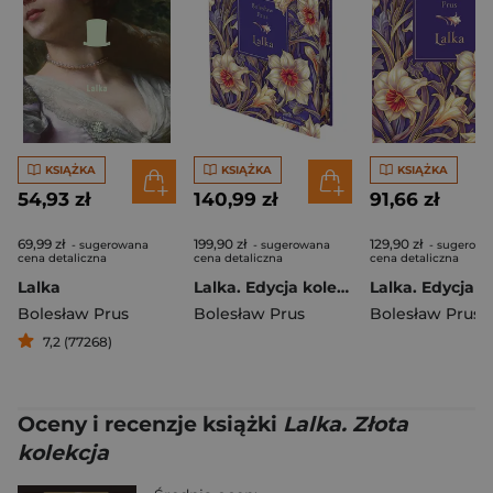
KSIĄŻKA
KSIĄŻKA
KSIĄŻKA
54,93 zł
140,99 zł
91,66 zł
69,99 zł
199,90 zł
129,90 zł
- sugerowana
- sugerowana
- sugerowa
cena detaliczna
cena detaliczna
cena detaliczna
Lalka
Lalka. Edycja kolekcjonerska. Barwione brzegi
Bolesław Prus
Bolesław Prus
Bolesław Prus
7,2 (77268)
Oceny i recenzje książki
Lalka. Złota
kolekcja