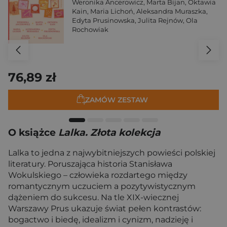
Weronika Ancerowicz
,
Marta Bijan
,
Oktawia
Kain
,
Maria Lichoń
,
Aleksandra Muraszka
,
Edyta Prusinowska
,
Julita Rejnów
,
Ola
Rochowiak
76,89 zł
ZAMÓW ZESTAW
O książce
Lalka. Złota kolekcja
Lalka to jedna z najwybitniejszych powieści polskiej
literatury. Poruszająca historia Stanisława
Wokulskiego – człowieka rozdartego między
romantycznym uczuciem a pozytywistycznym
dążeniem do sukcesu. Na tle XIX-wiecznej
Warszawy Prus ukazuje świat pełen kontrastów:
bogactwo i biedę, idealizm i cynizm, nadzieję i