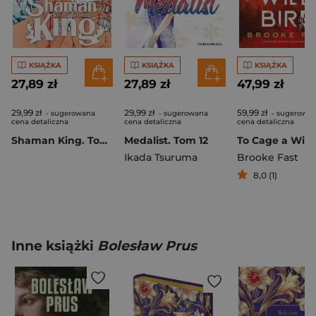
KSIĄŻKA
KSIĄŻKA
KSIĄŻKA
27,89 zł
27,89 zł
47,99 zł
29,99 zł
29,99 zł
59,99 zł
- sugerowana
- sugerowana
- sugerowa
cena detaliczna
cena detaliczna
cena detaliczna
Shaman King. Tom 26
Medalist. Tom 12
Ikada Tsuruma
Brooke Fast
8,0 (1)
Inne książki
Bolesław Prus