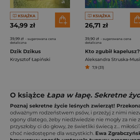
KSIĄŻKA
KSIĄŻKA
34,99 zł
26,71 zł
39,99 zł
39,90 zł
- sugerowana cena
- sugerowana cena
detaliczna
detaliczna
Dzik Dzikus
Kto zgubił kapelusz?
Krzysztof Łapiński
Aleksandra Struska-Musi
7,9 (31)
O książce
Łapa w łapę. Sekretne życ
Poznaj sekretne życie leśnych zwierząt! Przekona
odważnym rodzeństwem psów, i przeżyj z nimi niezwy
ogony dlatego, żeby niedźwiedzie nie mogły za nie zł
przyszłoby ci do głowy, że świetliki świecą z… miłośc
choć niedostępne dla wszystkich.
Ewa Zgrabczyńska