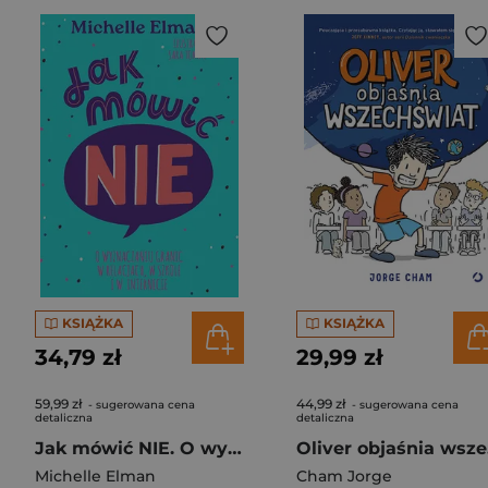
KSIĄŻKA
KSIĄŻKA
34,79 zł
29,99 zł
59,99 zł
44,99 zł
- sugerowana cena
- sugerowana cena
detaliczna
detaliczna
Jak mówić NIE. O wyznaczaniu granic w relacjach, w szkole i w internecie
Ol
Michelle Elman
Cham Jorge