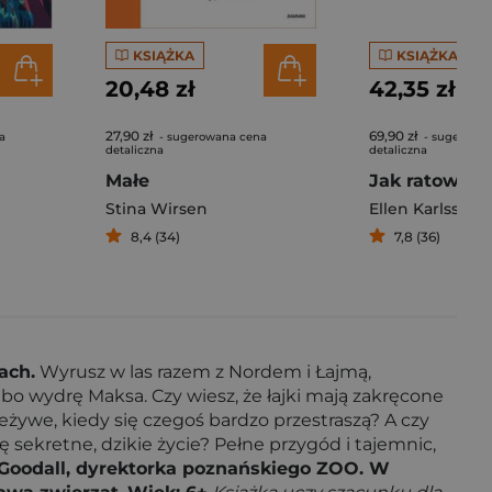
KSIĄŻKA
KSIĄŻKA
20,48 zł
42,35 zł
27,90 zł
69,90 zł
a
- sugerowana cena
- sugerowa
detaliczna
detaliczna
Małe
Stina Wirsen
Ellen Karlsson
8,4 (34)
7,8 (36)
ach.
Wyrusz w las razem z Nordem i Łajmą,
bo wydrę Maksa. Czy wiesz, że łajki mają zakręcone
ieżywe, kiedy się czegoś bardzo przestraszą? A czy
ę sekretne, dzikie życie? Pełne przygód i tajemnic,
e Goodall, dyrektorka poznańskiego ZOO. W