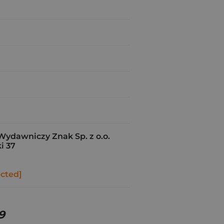
Wydawniczy Znak Sp. z o.o.
i 37
ected]
9