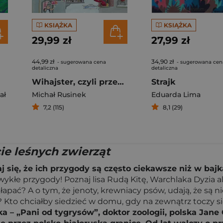
KSIĄŻKA
KSIĄŻKA
29,99 zł
27,99 zł
44,99 zł
34,90 zł
- sugerowana cena
- sugerowana cen
detaliczna
detaliczna
Wihajster, czyli przewodnik po słowach pożyczonych
Strajk
ał
Michał Rusinek
Eduarda Lima
7,2 (115)
8,1 (29)
ie leśnych zwierząt
j się, że ich przygody są często ciekawsze niż w bajk
kłe przygody! Poznaj lisa Rudą Kitę, Warchlaka Dyzia al
apać? A o tym, że jenoty, krewniacy psów, udają, że są n
i? Kto chciałby siedzieć w domu, gdy na zewnątrz toczy si
 – „Pani od tygrysów”, doktor zoologii, polska Jan