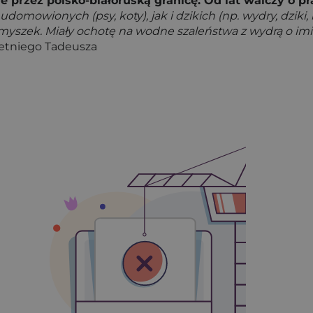
przez polsko-białoruską granicę. Od lat walczy o pr
mowionych (psy, koty), jak i dzikich (np. wydry, dziki, bo
ych myszek. Miały ochotę na wodne szaleństwa z wydrą o
etniego Tadeusza