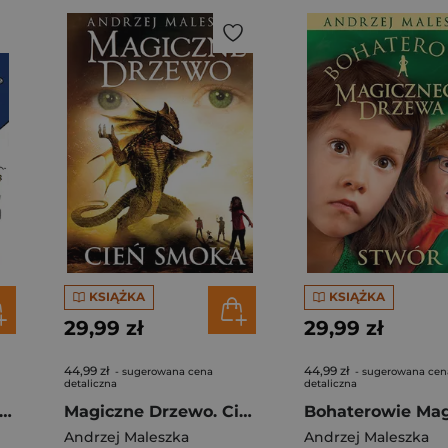
KSIĄŻKA
KSIĄŻKA
29,99 zł
29,99 zł
44,99 zł
44,99 zł
- sugerowana cena
- sugerowana cen
detaliczna
detaliczna
iver objaśnia wszechświat
Magiczne Drzewo. Cień smoka [wydanie 2024]
Andrzej Maleszka
Andrzej Maleszka