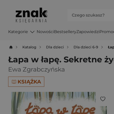
Kategorie
Nowości
Bestsellery
Zapowiedzi
Promo
Katalog
Dla dzieci
Dla dzieci 6-9
Łap
Łapa w łapę. Sekretne ży
Ewa Zgrabczyńska
KSIĄŻKA