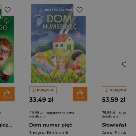
KSIĄŻKA
KSIĄŻKA
33,49 zł
53,59 zł
49,99 zł
79,99 zł
a
- sugerowana cena
- sugerowan
detaliczna
detaliczna
Bohaterowie Magicznego Drzewa. Stwór [wydanie 2024]
Dom numer pięć
Słowiańskie 
Justyna Bednarek
Anna Stasiak
,
Wi