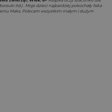
awa zwierząt.
Wiek: 6+
Książka uczy szacunku dla
rsuki itd.) . Moje dzieci najbardziej pokochały liska
 imieniu Maks. Polecam wszystkim małym i dużym