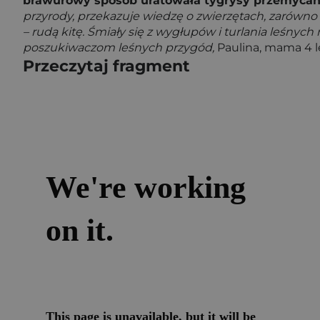
brawurowy sposób uratowała tygrysy przemycane 
przyrody, przekazuje wiedzę o zwierzętach, zarówno udo
– rudą kitę. Śmiały się z wygłupów i turlania leśn
poszukiwaczom leśnych przygód,
Paulina, mama 4 l
Przeczytaj fragment