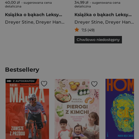
40,00 zł
34,99 zł
- sugerowana cena
- sugerowana cena
detaliczna
detaliczna
Książka o bąkach Leksykon pierdów
Książka o bąkach Leksykon pierdów
Dreyer Stine
,
Dreyer Hannah
Dreyer Stine
,
Dreyer Hannah
7,5 (49)
Chwilowo niedostępny
Bestsellery