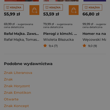
KSIĄŻKA
KSIĄŻKA
KSIĄŻKA
55,99 zł
53,59 zł
66,80 zł
69,99 zł
79,99 zł
99,99 zł
- sugerowana
- sugerowana
- sugerowa
cena detaliczna
cena detaliczna
cena detaliczna
Rafał Majka. Zawsze z przodu. Rozmawia Tomasz Kalemba - książka z autografem
Pierogi z kimchi. Moje ulubione azjatyckie przepisy
Rafał Majka
,
Tomasz Kalemba
Wioleta Błazucka
Węcowski Mar
9,4 (7)
9,0 (9)
Podobne wydawnictwa
Znak Literanova
Znak
Znak Horyzont
Znak Emotikon
Otwarte
Znak Koncept