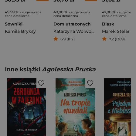
49,99 zł
49,90 zł
47,90 zł
- sugerowana
- sugerowana
- sugerowa
cena detaliczna
cena detaliczna
cena detaliczna
Sowniki
Dom utraconych
Blask
Kamila Bryksy
Katarzyna Wolwowicz
Marek Stelar
6,9 (1112)
7,2 (1369)
Inne książki
Agnieszka Pruska