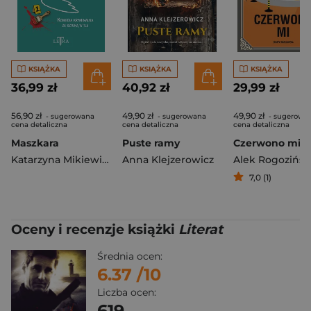
KSIĄŻKA
KSIĄŻKA
KSIĄŻKA
36,99 zł
40,92 zł
29,99 zł
56,90 zł
49,90 zł
49,90 zł
- sugerowana
- sugerowana
- sugerowa
cena detaliczna
cena detaliczna
cena detaliczna
Maszkara
Puste ramy
Katarzyna Mikiewicz
Anna Klejzerowicz
Alek Rogozińsk
7,0 (1)
Oceny i recenzje książki
Literat
Średnia ocen:
6.37
/10
Liczba ocen:
619