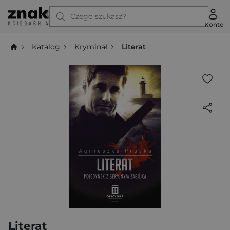
Czego szukasz?
Konto
Katalog
Kryminał
Literat
Literat