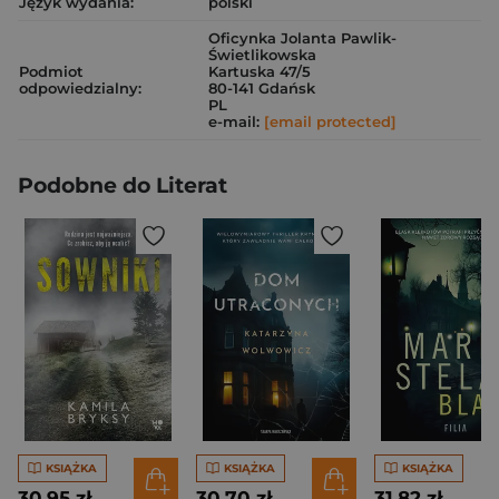
Język wydania:
polski
Oficynka Jolanta Pawlik-
Świetlikowska
Podmiot
Kartuska 47/5
odpowiedzialny:
80-141 Gdańsk
PL
e-mail:
[email protected]
Podobne do Literat
KSIĄŻKA
KSIĄŻKA
KSIĄŻKA
30,95 zł
30,70 zł
31,82 zł