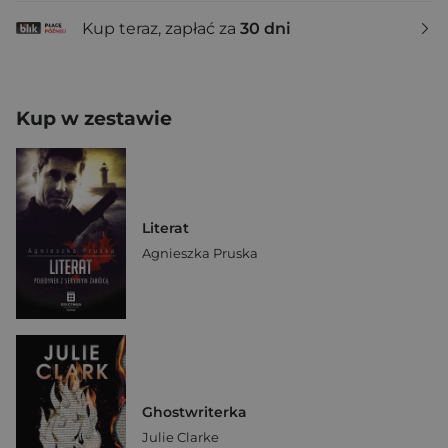
Kup teraz, zapłać za
30 dni
Kup w zestawie
Literat
Agnieszka Pruska
Ghostwriterka
Julie Clarke