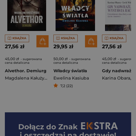
KSIĄŻKA
KSIĄŻKA
KSIĄŻKA
27,56 zł
29,95 zł
27,56 zł
45,00 zł
50,00 zł
45,00 zł
- sugerowana
- sugerowana
- sugerowa
cena detaliczna
cena detaliczna
cena detaliczna
Alvethor. Demiurg
Władcy światła
Magdalena Kałużyńska
Ewelina Kasiuba
Karina Obara
,
Lech W
7,2 (22)
Dołącz do
Znak
i oszczędzaj na dostawie!