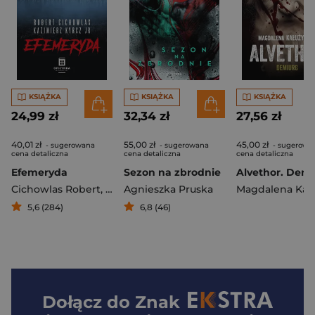
KSIĄŻKA
KSIĄŻKA
KSIĄŻKA
24,99 zł
32,34 zł
27,56 zł
40,01 zł
55,00 zł
45,00 zł
- sugerowana
- sugerowana
- sugerowa
cena detaliczna
cena detaliczna
cena detaliczna
Efemeryda
Sezon na zbrodnie
Alvethor. Dem
Cichowlas Robert
,
Kyrcz Jr Kazimierz
Agnieszka Pruska
5,6 (284)
6,8 (46)
Dołącz do
Znak