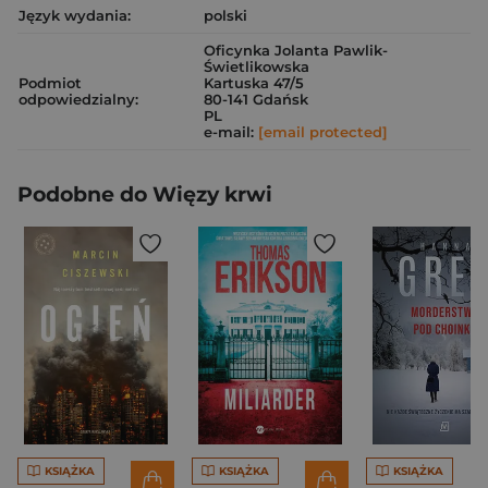
Język wydania:
polski
Oficynka Jolanta Pawlik-
Świetlikowska
Podmiot
Kartuska 47/5
odpowiedzialny:
80-141 Gdańsk
PL
e-mail:
[email protected]
Podobne do Więzy krwi
KSIĄŻKA
KSIĄŻKA
KSIĄŻKA