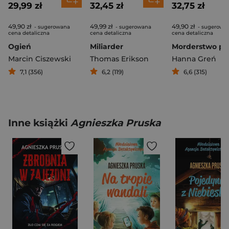
29,99 zł
32,45 zł
32,75 zł
49,90 zł
49,99 zł
49,90 zł
- sugerowana
- sugerowana
- sugerowa
cena detaliczna
cena detaliczna
cena detaliczna
Ogień
Miliarder
Marcin Ciszewski
Thomas Erikson
Hanna Greń
7,1 (356)
6,2 (119)
6,6 (315)
Inne książki
Agnieszka Pruska