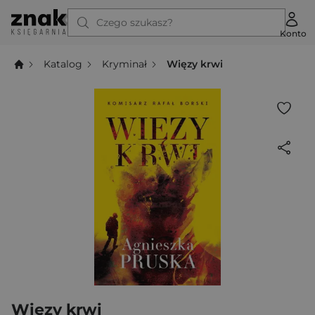
Czego szukasz?
Konto
Katalog
Kryminał
Więzy krwi
Więzy krwi