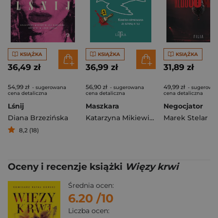
KSIĄŻKA
KSIĄŻKA
KSIĄŻKA
36,49 zł
36,99 zł
31,89 zł
54,99 zł
56,90 zł
49,99 zł
- sugerowana
- sugerowana
- sugerowa
cena detaliczna
cena detaliczna
cena detaliczna
Lśnij
Maszkara
Negocjator
Diana Brzezińska
Katarzyna Mikiewicz
Marek Stelar
8,2 (18)
Oceny i recenzje książki
Więzy krwi
Średnia ocen:
6.20
/10
Liczba ocen: