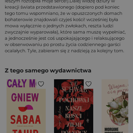
leszym roztopiła moje serce!).Dalej widzę dziury w
kreacji świata przedstawionego (dopiero pod koniec
tego tomu wspomniano, że w opuszczonych domach
bohaterowie znajdowali czyjeś kości! wcześniej była
mowa wyłącznie o jednych zwłokach, reszta ludzi
zwyczajnie wyparowała), które sama muszę wypełniać,
a jednocześnie jest coś uspokajającego i relaksującego
w obserwowaniu po prostu życia codziennego garści
ocalałych. Tyle, zabieram się z nadzieją za kolejny tom.
Z tego samego wydawnictwa