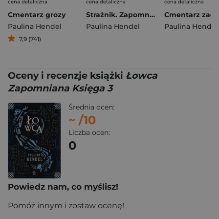
cena detaliczna
cena detaliczna
cena detaliczna
Cmentarz grozy
Strażnik. Zapomniana księga. Tom 1 wyd. 2025
Paulina Hendel
Paulina Hendel
Paulina Hendel
7,9 (741)
Oceny i recenzje książki
Łowca
Zapomniana Księga 3
Średnia ocen:
~
/10
Liczba ocen:
0
Powiedz nam, co myślisz!
Pomóż innym i zostaw ocenę!