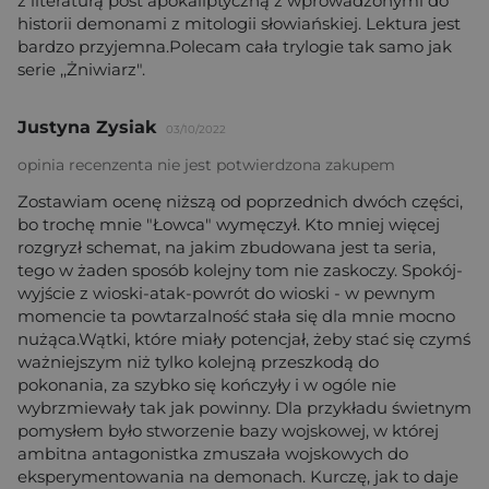
z literaturą post apokaliptyczną z wprowadzonymi do
historii demonami z mitologii słowiańskiej. Lektura jest
bardzo przyjemna.Polecam cała trylogie tak samo jak
serie ,,Żniwiarz".
Justyna Zysiak
03/10/2022
opinia recenzenta nie jest potwierdzona zakupem
Zostawiam ocenę niższą od poprzednich dwóch części,
bo trochę mnie "Łowca" wymęczył. Kto mniej więcej
rozgryzł schemat, na jakim zbudowana jest ta seria,
tego w żaden sposób kolejny tom nie zaskoczy. Spokój-
wyjście z wioski-atak-powrót do wioski - w pewnym
momencie ta powtarzalność stała się dla mnie mocno
nużąca.Wątki, które miały potencjał, żeby stać się czymś
ważniejszym niż tylko kolejną przeszkodą do
pokonania, za szybko się kończyły i w ogóle nie
wybrzmiewały tak jak powinny. Dla przykładu świetnym
pomysłem było stworzenie bazy wojskowej, w której
ambitna antagonistka zmuszała wojskowych do
eksperymentowania na demonach. Kurczę, jak to daje